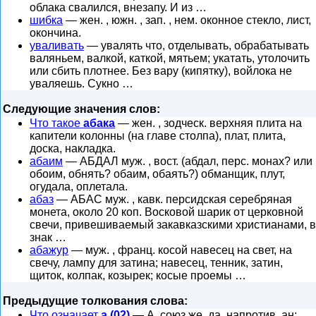
облака свалился, внезапу. И из …
шибка
— жен. , южн. , зап. , нем. оконное стекло, лист,
окончина.
уваливать
— увалять что, отделывать, обрабатывать
валяньем, валкой, каткой, мятьем; укатать, утолочить
или сбить плотнее. Без вару (кипятку), войлока не
уваляешь. Сукно …
Следующие значения слов:
Что такое
абака
— жен. , зодческ. верхняя плита на
капители колонны (на главе столпа), плат, плита,
доска, накладка.
абаим
— АБДАЛ муж. , вост. (абдал, перс. монах? или
обоим, обнять? обаим, обаять?) обманщик, плут,
огудала, оплетала.
абаз
— АБАС муж. , кавк. персидская серебряная
монета, около 20 коп. Восковой шарик от церковной
свечи, привешиваемый закавказскими христианами, в
знак …
абажур
— муж. , франц. косой навесец на свет, на
свечу, лампу для затина; навесец, тенник, затин,
щиток, колпак, козырек; косые проемы …
Предыдущие толкования слова:
Что означает
а (02)
— А, союз же, да, напротив, ан;