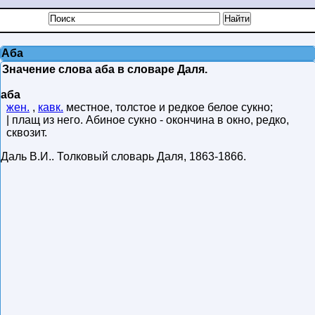
Аба
Значение слова аба в словаре Даля.
аба
жен.
,
кавк.
местное, толстое и редкое белое сукно;
| плащ из него. Абиное сукно - окончина в окно, редко,
сквозит.
Даль В.И.
.
Толковый словарь Даля
,
1863-1866
.