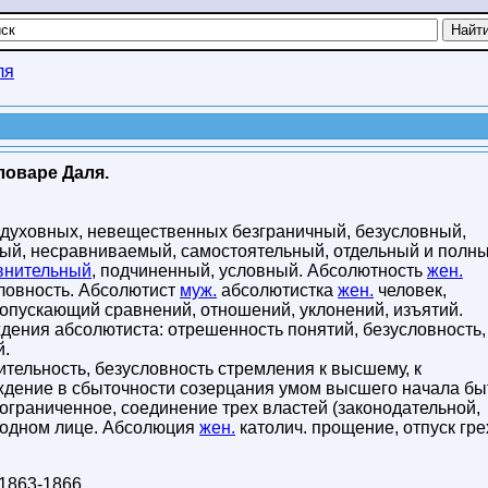
ля
ловаре Даля.
духовных, невещественных безграничный, безусловный,
ый, несравниваемый, самостоятельный, отдельный и полны
внительный
, подчиненный, условный. Абсолютность
жен.
словность. Абсолютист
муж.
абсолютистка
жен.
человек,
опускающий сравнений, отношений, уклонений, изъятий.
дения абсолютиста: отрешенность понятий, безусловность,
й.
ительность, безусловность стремления к высшему, к
ждение в сбыточности созерцания умом высшего начала бы
 ограниченное, соединение трех властей (законодательной,
в одном лице. Абсолюция
жен.
католич. прощение, отпуск гре
1863-1866
.