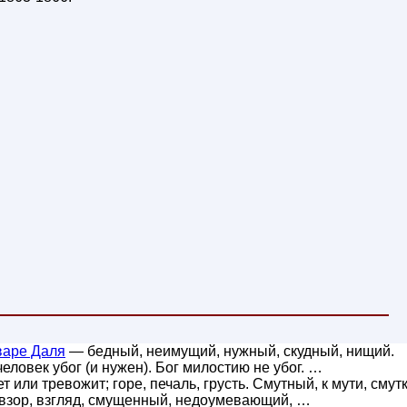
варе Даля
— бедный, неимущий, нужный, скудный, нищий.
 человек убог (и нужен). Бог милостию не убог. …
 или тревожит; горе, печаль, грусть. Смутный, к мути, смут
взор, взгляд, смущенный, недоумевающий, …