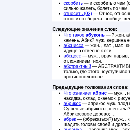
скорбить
— и скорбеть о чем (с
сильно жалеть, болеть по чем,
относить (02)
— Относ, относны
относит от берега: вообще, ве
Следующие значения слов:
Что такое
абуконь
— ? жен. аб
камень. Абик? муж. вершина е
абсцисса
— жен. , лат. , мат.
идущею отвесно к оси.
абсцесс
— муж. , врач. нарыв,
отложением гноя.
абстрактный
— АБСТРАКТИВНЫЙ
только, где этого неуступчив
противоположное: …
Предыдущие толкования слова:
Что означает
абрис
— муж. , н
накидка, оклад, окаемок, рисун
абрикос
— априкос муж. плод и
Сушеные абрикосы, шептала? 
Абрикосовое дерево; …
абрек
— (обрекаться?) муж. , 
щадить головы своей и дратьс
абрамка
— абрашка муж. , арх