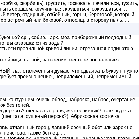
корблю, скорбишь), грустить, тосковать, печалиться, тужить,
 ныть сердцем, кручиниться, крушиться, сокрушаться. …
й ветер, отдирный, отбойный, горыч, береговой, который
тер встречный или боковой, относящ. в сторону пыль, …
уконье? ср. , собир. , арх.-мез. прибережный подводный
го, выказавшаяся из воды?
 часть оси правильной кривой линии, отрезанная ординатою,
 гнойница, нагной, нагноение, местное воспаление с
, лат. отвлеченный думаю, что сдваивать букву н нужно
о требует произношение , неприложенный, неприменимый;
ем. контур нем. очерк, обвод, наброска, наброс, очертание,
ок без теней.
 дерево Armeniaca vulgaris; желтосливник?, кавк. курега.
(шептала, сушеный персик?). Абрикосная косточка.
кавк. отчаянный горец, давший срочный обет или зарок не
я неистово; также беглец, …
ан. моржонок, моржовый детеныш. Абрашка урал.-казач. ру