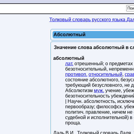
Толковый словарь русского языка Да
Абсолютный
Значение слова абсолютный в с
абсолютный
лат.
отрешенный; о предметах 
безотносительный, непременн
противоп.
относительный
,
сра
состояние абсолютного, безу
требующий безусловного, не д
Абсолютизм
муж.
учение, убеж
безотносительность убеждени
| Научн. абсолютность, исключ
первообразу; философск. убе
политич. правление, ничем не
судебной и исполнительной) 
проща.
Даль В.И.
.
Толковый словарь Даля
,