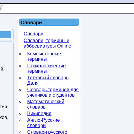
Словари
Словари
Словари, термины и
аббревиатуры Online
Компьютерные
термины
Психологические
й,
термины
Толковый словарь
Даля
Словарь терминов для
учеников и студентов
Математический
тия;
словарь
Википедия
хов,
Англо-Русские
словари
Словари русского