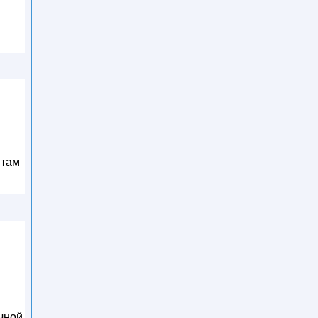
 там
чной