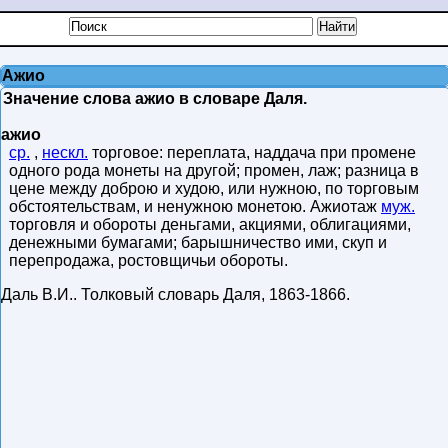
Ажио
Значение слова ажио в словаре Даля.
ажио
ср.
,
нескл.
торговое: переплата, наддача при промене
одного рода монеты на другой; промен, лаж; разница в
цене между доброю и худою, или нужною, по торговым
обстоятельствам, и ненужною монетою. Ажиотаж
муж.
торговля и обороты деньгами, акциями, облигациями,
денежными бумагами; барышничество ими, скуп и
перепродажа, ростовщичьи обороты.
Даль В.И.
.
Толковый словарь Даля
,
1863-1866
.