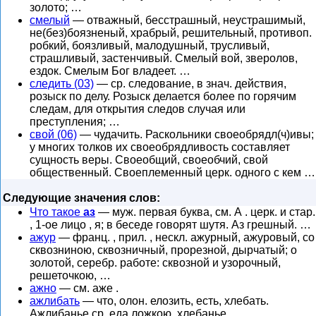
золото; …
смелый
— отважный, бесстрашный, неустрашимый,
не(без)боязненый, храбрый, решительный, противоп.
робкий, боязливый, малодушный, трусливый,
страшливый, застенчивый. Смелый вой, зверолов,
ездок. Смелым Бог владеет. …
следить (03)
— ср. следование, в знач. действия,
розыск по делу. Розыск делается более по горячим
следам, для открытия следов случая или
преступления; …
свой (06)
— чудачить. Раскольники своеобрядл(ч)ивы;
у многих толков их своеобрядливость составляет
сущность веры. Своеобщий, своеобчий, свой
общественный. Своеплеменный церк. одного с кем …
Следующие значения слов:
Что такое
аз
— муж. первая буква, см. А . церк. и стар.
, 1-ое лицо , я; в беседе говорят шутя. Аз грешный. …
ажур
— франц. , прил. , нескл. ажурный, ажуровый, со
сквозниною, сквозничный, прорезной, дырчатый; о
золотой, серебр. работе: сквозной и узорочный,
решеточкою, …
ажно
— см. аже .
ажлибать
— что, олон. елозить, есть, хлебать.
Ажлибанье ср. еда ложкою, хлебанье.