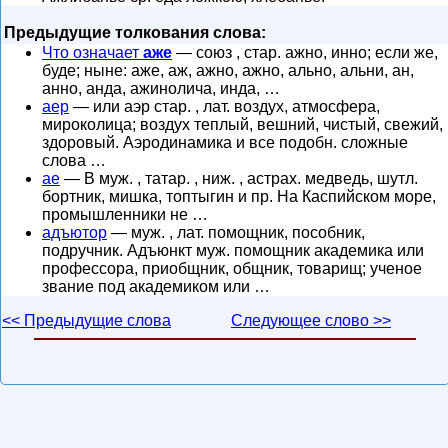
Предыдущие толкования слова:
Что означает
аже
— союз , стар. ажно, инно; если же,
буде; ныне: аже, аж, ажно, ажно, ально, альни, ан,
анно, анда, ажинолича, инда, …
аер
— или аэр стар. , лат. воздух, атмосфера,
мироколица; воздух теплый, вешний, чистый, свежий,
здоровый. Аэродинамика и все подобн. сложные
слова …
ае
— В муж. , татар. , ниж. , астрах. медведь, шутл.
бортник, мишка, топтыгин и пр. На Каспийском море,
промышленники не …
адъютор
— муж. , лат. помощник, пособник,
подручник. Адъюнкт муж. помощник академика или
профессора, приобщник, общник, товарищ; ученое
звание под академиком или …
<< Предыдущие слова
Следующее слово >>