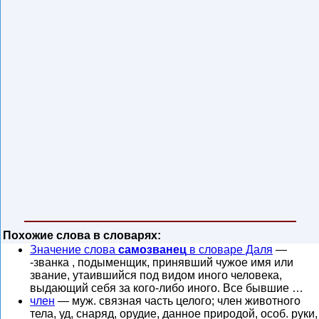
Похожие слова в словарях:
Значение слова
самозванец
в словаре Даля
—
-званка , подыменщик, принявший чужое имя или
звание, утаившийся под видом иного человека,
выдающий себя за кого-либо иного. Все бывшие …
член
— муж. связная часть целого; член животного
тела, уд, снаряд, орудие, данное природой, особ. руки,