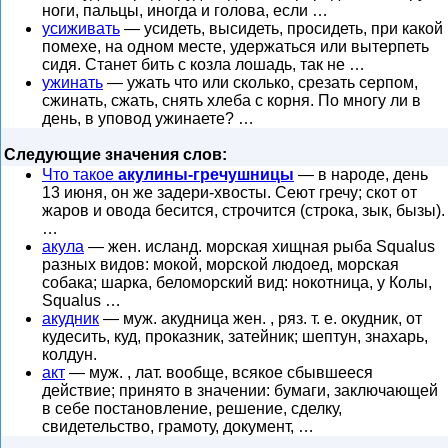
ноги, пальцы, иногда и голова, если …
усиживать
— усидеть, высидеть, просидеть, при какой
помехе, на одном месте, удержаться или вытерпеть
сидя. Станет бить с козла лошадь, так не …
ужинать
— ужать что или сколько, срезать серпом,
сжинать, сжать, снять хлеба с корня. По многу ли в
день, в уповод ужинаете? …
Следующие значения слов:
Что такое
акулины-гречушницы
— в народе, день
13 июня, он же задери-хвосты. Сеют гречу; скот от
жаров и овода бесится, строчится (строка, зык, бызы).
…
акула
— жен. исланд. морская хищная рыба Squalus
разных видов: мокой, морской людоед, морская
собака; шарка, беломорский вид: нокотница, у Колы,
Squalus …
акудник
— муж. акудница жен. , ряз. т. е. окудник, от
кудесить, куд, проказник, затейник; шептун, знахарь,
колдун.
акт
— муж. , лат. вообще, всякое сбывшееся
действие; принято в значении: бумаги, заключающей
в себе постановление, решение, сделку,
свидетельство, грамоту, документ, …