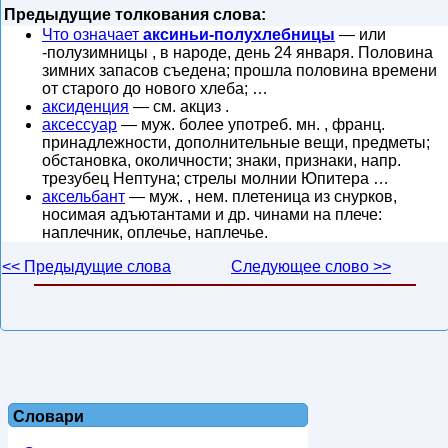
Предыдущие толкования слова:
Что означает
аксиньи-полухлебницы
— или
-полузимницы , в народе, день 24 января. Половина
зимних запасов съедена; прошла половина времени
от старого до нового хлеба; …
аксиденция
— см. акциз .
аксессуар
— муж. более употреб. мн. , франц.
принадлежности, дополнительные вещи, предметы;
обстановка, околичности; знаки, признаки, напр.
трезубец Нептуна; стрелы молнии Юпитера …
аксельбант
— муж. , нем. плетеница из снурков,
носимая адъютантами и др. чинами на плече:
наплечник, оплечье, наплечье.
<< Предыдущие слова
Следующее слово >>
Словари