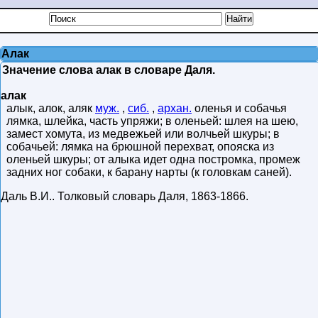
Алак
Значение слова алак в словаре Даля.
алак
алык, алок, аляк
муж.
,
сиб.
,
архан.
оленья и собачья
лямка, шлейка, часть упряжи; в оленьей: шлея на шею,
замест хомута, из медвежьей или волчьей шкуры; в
собачьей: лямка на брюшной перехват, опояска из
оленьей шкуры; от алыка идет одна постромка, промеж
задних ног собаки, к барану нарты (к головкам саней).
Даль В.И.
.
Толковый словарь Даля
,
1863-1866
.