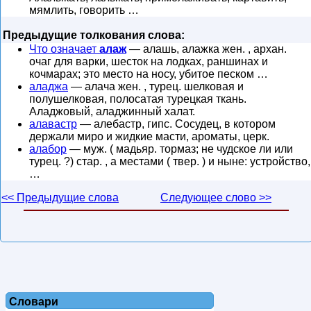
мямлить, говорить …
Предыдущие толкования слова:
Что означает
алаж
— алашь, алажка жен. , архан.
очаг для варки, шесток на лодках, раншинах и
кочмарах; это место на носу, убитое песком …
аладжа
— алача жен. , турец. шелковая и
полушелковая, полосатая турецкая ткань.
Аладжовый, аладжинный халат.
алавастр
— алебастр, гипс. Сосудец, в котором
держали миро и жидкие масти, ароматы, церк.
алабор
— муж. ( мадьяр. тормаз; не чудское ли или
турец. ?) стар. , а местами ( твер. ) и ныне: устройство,
…
<< Предыдущие слова
Следующее слово >>
Словари