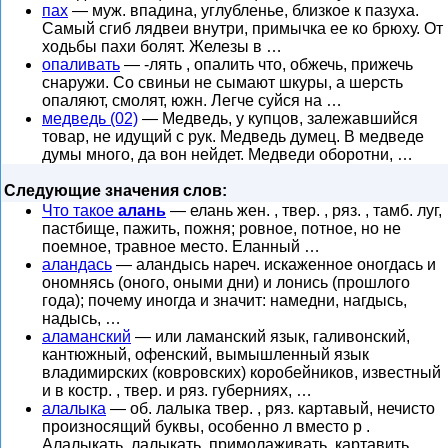
пах
— муж. впадина, углубленье, близкое к пазуха.
Самый сгиб лядвеи внутри, примычка ее ко брюху. От
ходьбы пахи болят. Железы в …
опаливать
— -лять , опалить что, обжечь, прижечь
снаружи. Со свиньи не сымают шкуры, а шерсть
опаляют, смолят, южн. Легче суйся на …
медведь (02)
— Медведь, у купцов, залежавшийся
товар, не идущий с рук. Медведь думец. В медведе
думы много, да вон нейдет. Медведи оборотни, …
Следующие значения слов:
Что такое
алань
— елань жен. , твер. , ряз. , тамб. луг,
пастбище, пажить, пожня; ровное, потное, но не
поемное, травное место. Еланный …
аландась
— аландысь нареч. искаженное оногдась и
ономнясь (оного, оными дни) и лонись (прошлого
года); почему иногда и значит: намедни, нагдысь,
надысь, …
аламанский
— или ламанский язык, галивонский,
кантюжный, офенский, вымышленный язык
владимирских (ковровских) коробейников, известный
и в костр. , твер. и ряз. губерниях, …
алалыка
— об. лалыка твер. , ряз. картавый, нечисто
произносящий буквы, особенно л вместо р .
Алалыкать, лалыкать, примолаживать, картавить,