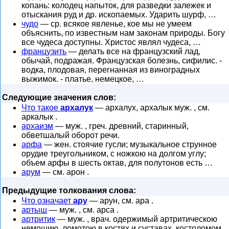
копань: колодец напыток, для разведки залежек и
отыскания руд и др. ископаемых. Ударить шурф, …
чудо
— ср. всякое явленье, кое мы не умеем
объяснить, по известным нам законам природы. Богу
все чудеса доступны. Христос являл чудеса, …
французить
— делать все на французский лад,
обычай, подражая. Французская болезнь, сифилис. -
водка, плодовая, перегнанная из виноградных
выжимок. - платье, немецкое, …
Следующие значения слов:
Что такое
архалук
— архалух, архалык муж. , см.
аркалык .
архаизм
— муж. , греч. древний, старинный,
обветшалый оборот речи.
арфа
— жен. стоячие гусли; музыкальное струнное
орудие треугольником, с ножкою на долгом углу;
объем арфы в шесть октав, для полутонов есть …
арум
— см. арон .
Предыдущие толкования слова:
Что означает
ару
— арун, см. ара .
артыш
— муж. , см. арса .
артритик
— муж. , врач. одержимый артритическою
немощию, ломотою в костях и суставах, костоломом,