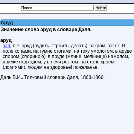
Аруд
Значение слова аруд в словаре Даля.
аруд
зап.
т. е. оруд (рудить, строить, делать), закром, засек. В
поле копами, на гумне стогами, на току умолотом, в аруде
спором (спориною), в пруде (млине, мельнице) намолом,
в деже подходом, у в печи ростом, на столе кроем
(ломтями), людям на здоровье! пожеланье.
Даль В.И.
.
Толковый словарь Даля
,
1863-1866
.