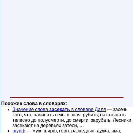
Похожие слова в словарях:
Значение слова
засекать
в словаре Даля
— засечь
кого, что; начинать сечь, в знач. рубить; наказывать
телесно до полусмерти, до смерти; зарубать. Лесники
засекают на деревьях затеси, …
шурф
— муж. ширф, горн. разведочн. дудка, яма,