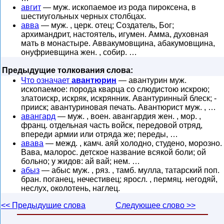
авгит
— муж. ископаемое из рода пироксена, в
шестиугольных черных столбцах.
авва
— муж. , церк. отец; Создатель, Бог;
архимандрит, настоятель, игумен. Амма, духовная
мать в монастыре. Аввакумовщина, абакумовщина,
онуфриевщина жен. , собир. …
Предыдущие толкования слова:
Что означает
авантюрин
— авантурин муж.
ископаемое: порода кварца со слюдистою искрою;
златоискр, искряк, искрянник. Авантуринный блеск; -
прииск; авантуриновая печать. Авантюрист муж. , …
авангард
— муж. , воен. авангардия жен. , мор. ,
франц. отдельная часть войск, передовой отряд,
впереди армии или отряда же; переды, …
авава
— межд. , камч. аяй холодно, студено, морозно.
Вава, малорос. детское название всякой боли; ой
больно; у жидов: ай вай; нем. …
абыз
— абыс муж. , ряз. , тамб. мулла, татарский поп.
бран. поганец, нечестивец; яросл. , пермяц. негодяй,
неслух, околотень, наглец.
<< Предыдущие слова
Следующее слово >>