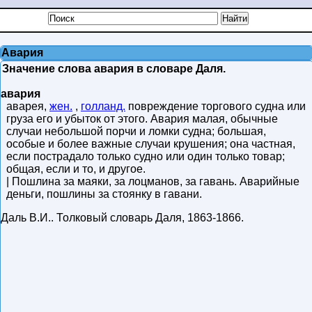
Авария
Значение слова авария в словаре Даля.
авария
аварея,
жен.
,
голланд.
повреждение торгового судна или
груза его и убыток от этого. Авария малая, обычные
случаи небольшой порчи и ломки судна; большая,
особые и более важные случаи крушения; она частная,
если пострадало только судно или один только товар;
общая, если и то, и другое.
| Пошлина за маяки, за лоцманов, за гавань. Аварийные
деньги, пошлины за стоянку в гавани.
Даль В.И.
.
Толковый словарь Даля
,
1863-1866
.