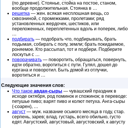
(по деревне). Стоянье, стойка на постое, станом,
вообще продолжительная. Стоянка в …
решетка
— жен. всякая несплошная вещь, со
сквозниной, с промежками, пролетами; ряд
установленных жердочек, шестиков, или
переложенных, переплетенных вдоль и поперек, либо
…
подбирать
— подобрать что, подбирывать, брать
подымая, собирать с полу, земли; брать покидаемое,
роняемое. Кто рассыпал, тот и подбери. Подберите
лоскутья с …
поворачивать
— поворотить, обращаться, повернуть,
идти обратно, воротиться с пути. Гулял, дошел до
кургана и поворотил. Быть домой из отлучки,
воротиться и …
Следующие значения слов:
Что такое
авдан-сыры
— чувашский праздник в
исходе октября, род поминок и спожинок; в переводе:
петушье пиво; варят пиво и колют петуха. Анга-сыры
(-соарен), …
август
— муж. название осьмого месяца в году, стар.
серпень, зарев; влад. густарь, всего обильно, густо
едят. Августский, августовый, августовский, к августу
…