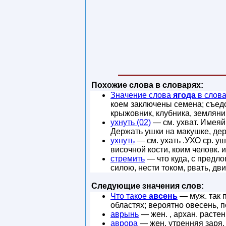
Похожие слова в словарях:
Значение слова
ягода
в слов
коем заключены семена; съедо
крыжовник, клубника, земляни
ухнуть (02)
— см. ухват. Имеяй 
Держать ушки на макушке, дер
ухнуть
— см. ухать .УХО ср. уш
височной кости, коим человк. 
стремить
— что куда, с предлог
силою, нести током, рвать, дв
Следующие значения слов:
Что такое
авсень
— муж. так п
областях; вероятно овесень, 
аврынь
— жен. , архан. расте
аврора
— жен. утренняя заря, з