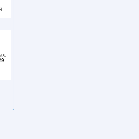
й
в
ых,
29
,