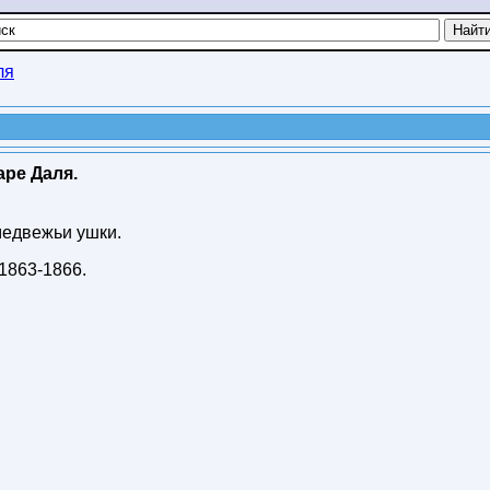
ля
аре Даля.
 медвежьи ушки.
1863-1866
.