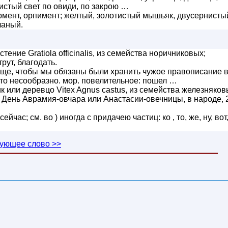
тистый свет по овиди, по закрою …
ермент, орпимент; желтый, золотистый мышьяк, двусернисты
ланый.
тение Gratiola officinalis, из семейства норичниковых;
рут, благодать.
ще, чтобы мы обязаны были хранить чужое правописание 
то несообразно. мор. повелительное: пошел …
 или деревцо Vitex Agnus castus, из семейства железняков
 День Аврамия-овчара или Анастасии-овечницы, в народе, 
сейчас; см. во ) иногда с придачею частиц: ко , то, же, ну, вот
ующее слово >>