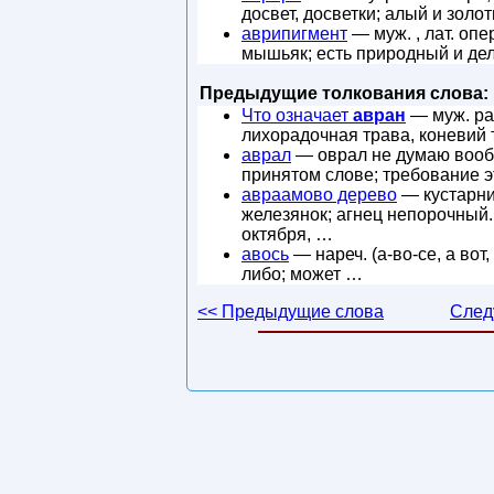
досвет, досветки; алый и золо
аврипигмент
— муж. , лат. оп
мышьяк; есть природный и де
Предыдущие толкования слова:
Что означает
авран
— муж. рас
лихорадочная трава, коневий т
аврал
— оврал не думаю вооб
принятом слове; требование э
авраамово дерево
— кустарник
железянок; агнец непорочный.
октября, …
авось
— нареч. (а-во-се, а вот, 
либо; может …
<< Предыдущие слова
След