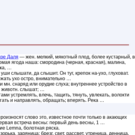
аре Даля
— жен. мелкий, мякотный плод, более кустарный, в
мая ягода наша: смородина (черная, красная), малина,
ка, …
уши слышати, да слышит. Он туг, крепок на-ухо, глуховат.
жать ухо остро, внимательно …
и мн. снаряд или орудие слуха; внутреннее устройство в
и животн. слышат; …
ами устремлять, влечь, тащить, тянуть, увлекать, волокти
игать и направлять, обращать; вперять. Река …
роизносят слово это, известное почти только в акающих
первая встреча весны: первый день весны, 1 …
ние Lemna, болотная ряска.
орька, заряница; брезг, свет, рассвет, утреница, денница,