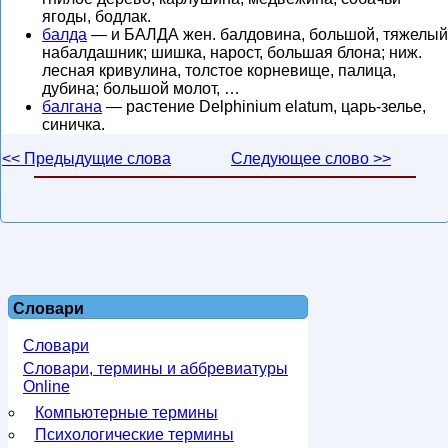
ягоды, бодлак.
балда
— и БАЛДА жен. балдовина, большой, тяжелый
набалдашник; шишка, нарост, большая блона; ниж.
лесная кривулина, толстое корневище, палица,
дубина; большой молот, …
балгана
— растение Delphinium elatum, царь-зелье,
синичка.
<< Предыдущие слова
Следующее слово >>
Словари
Словари
Словари, термины и аббревиатуры
Online
Компьютерные термины
Психологические термины