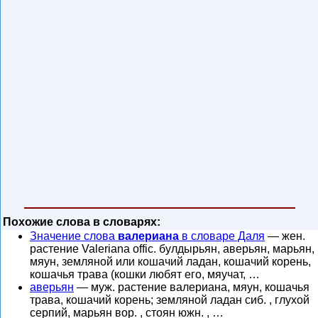
Похожие слова в словарях:
Значение слова
валериана
в словаре Даля
— жен.
растение Valeriana offic. булдырьян, аверьян, марьян,
мяун, земляной или кошачий ладан, кошачий корень,
кошачья трава (кошки любят его, мяучат, …
аверьян
— муж. растение валериана, мяун, кошачья
трава, кошачий корень; земляной ладан сиб. , глухой
серпий, марьян вор. , стоян южн. , …