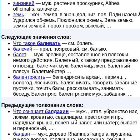
зинзивей
— муж. растение проскурняк, Althea
officinalis, калачики.
земь
— жен. земля, в знач. дол, низ. пол. Пади наземь!
Ударился об-земь. Поклонился о-земь. Земь земью,
земля землей, порох порохом, рыхлый, …
Следующие значения слов:
Что такое
баливать
— см. болеть.
балечий
— прил. поярковый, см. балько.
балет
— муж. зрелище, составленное из плясок и
немого действия. Балетный, к такому представлению
относящ.; балетчик муж. балетчица жен. балетный
плясун. Балетмейстер …
балентрясить
— белендрясить архан. , пермяц. ,
вологод. лясничать, балясничать, говорить забавные
пустячки, точить балы, рассказывать, занимать
беседу. Балентряс, балентрясник муж. забавник, …
Предыдущие толкования слова:
Что означает
балдахин
— муж. , итал. убранство над
ложем, кроватью, седалищем, престолом и пр.,
нарядная крыша, почетный навес или шатер; бывает
и переносный, …
балдан
— муж. дерево Rhamnus frangula, крушина,
гнилое дерево, карлушина, медвежина, собачьи