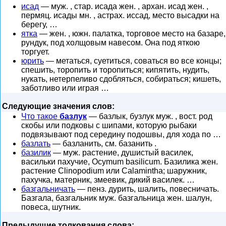
исад
— муж. , стар. исада жен. , архан. исад жен. ,
пермяц. исады мн. , астрах. иссад, место высадки на
берегу, …
ятка
— жен. , южн. палатка, торговое место на базаре,
рундук, под холщовым навесом. Она под яткою
торгует.
юрить
— метаться, суетиться, соваться во все концы;
спешить, торопить и торопиться; кипятить, нудить,
нукать, нетерпеливо сдобляться, собираться; кишеть,
заботливо или играя …
Следующие значения слов:
Что такое
базлук
— базлык, бузлук муж. , вост. род
скобы или подковы с шипами, которую рыбаки
подвязывают под середину подошвы, для хода по …
базлать
— базланить, см. базанить .
базилик
— муж. растение, душистый василек,
васильки пахучие, Ocymum basilicum. Базилика жен.
растение Clinopodium или Calamintha; шаружник,
пахучка, матерник, змеевик, дикий василек. …
базгальничать
— пенз. дурить, шалить, повесничать.
Базгала, базгальник муж. базгальница жен. шалун,
повеса, шутник.
Предыдущие толкования слова: