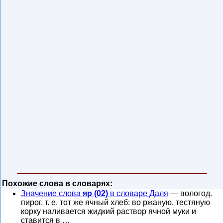
Похожие слова в словарях:
Значение слова
яр (02)
в словаре Даля
— вологод.
пирог, т. е. тот же ячный хлеб: во ржаную, тестяную
корку наливается жидкий раствор ячной муки и
ставится в …