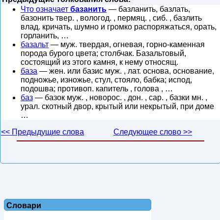
Что означает
базанить
— базланить, базлать,
базонить твер. , вологод. , пермяц. , сиб. , базлить
влад. кричать, шумно и громко распоряжаться, орать,
горланить, …
базальт
— муж. твердая, огневая, горно-каменная
порода бурого цвета; столбчак. Базальтовый,
состоящий из этого камня, к нему относящ.
база
— жен. или базис муж. , лат. основа, основание,
подножье, изножье, стул, стояло, бабка; испод,
подошва; противоп. капитель , голова , …
баз
— базок муж. , новорос. , дон. , сар. , базки мн. ,
урал. скотный двор, крытый или некрытый, при доме
…
<< Предыдущие слова
Следующее слово >>
Словари