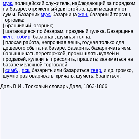
муж.
полицейский служитель, наблюдающий за порядком
на базаре; отряженный для этой же цели мещанин от
думы. Базарник
муж.
базарница
жен.
базарный торгаш,
торговка;
| бранчивый, озорник;
| шатающиеся по базарам, праздный гуляка. Базарщина
жен.
,
собир.
базарная, шумная толпа;
| плохая работа, непрочная вещь, годная только для
дешевого сбыта на базаре. Базарить, базарничать чем,
барышничать переторжкой, промышлять куплей и
продажей, кулачить, прасолить, прашить; заниматься на
базаре мелочной торговлей.
|
симб.
,
пск.
базарить или базариться
твер.
и др. громко,
шумно разговаривать, кричать, шуметь, браниться.
Даль В.И.
.
Толковый словарь Даля
,
1863-1866
.