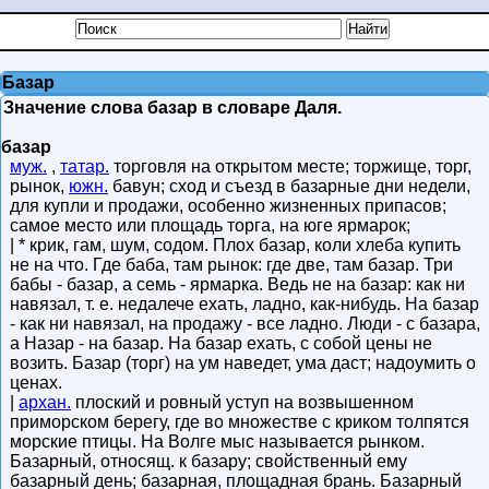
Базар
Значение слова базар в словаре Даля.
базар
муж.
,
татар.
торговля на открытом месте; торжище, торг,
рынок,
южн.
бавун; сход и съезд в базарные дни недели,
для купли и продажи, особенно жизненных припасов;
самое место или площадь торга, на юге ярмарок;
| * крик, гам, шум, содом. Плох базар, коли хлеба купить
не на что. Где баба, там рынок: где две, там базар. Три
бабы - базар, а семь - ярмарка. Ведь не на базар: как ни
навязал, т. е. недалече ехать, ладно, как-нибудь. На базар
- как ни навязал, на продажу - все ладно. Люди - с базара,
а Назар - на базар. На базар ехать, с собой цены не
возить. Базар (торг) на ум наведет, ума даст; надоумить о
ценах.
|
архан.
плоский и ровный уступ на возвышенном
приморском берегу, где во множестве с криком толпятся
морские птицы. На Волге мыс называется рынком.
Базарный, относящ. к базару; свойственный ему
базарный день; базарная, площадная брань. Базарный