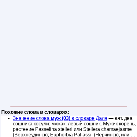
Похожие слова в словарях:
Значение слова
муж (03)
в словаре Даля
— вят. два
сошника косули: мужак, левый сошник. Мужик корень,
растение Passelina stelleri или Stellera chamaejasme
(Верхнеудинск); Euphorbia Pallassii (Нерчинск), или …