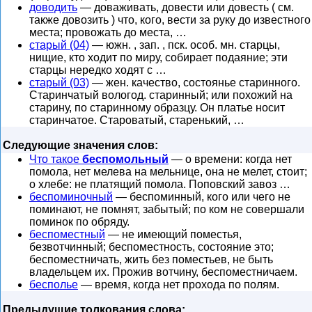
доводить
— доваживать, довести или довесть ( см.
также довозить ) что, кого, вести за руку до известного
места; провожать до места, …
старый (04)
— южн. , зап. , пск. особ. мн. старцы,
нищие, кто ходит по миру, собирает подаяние; эти
старцы нередко ходят с …
старый (03)
— жен. качество, состоянье старинного.
Старинчатый вологод. старинный; или похожий на
старину, по старинному образцу. Он платье носит
старинчатое. Староватый, старенький, …
Следующие значения слов:
Что такое
беспомольный
— о времени: когда нет
помола, нет мелева на мельнице, она не мелет, стоит;
о хлебе: не платящий помола. Поповский завоз …
беспоминочный
— беспоминный, кого или чего не
поминают, не помнят, забытый; по ком не совершали
поминок по обряду.
беспоместный
— не имеющий поместья,
безвотчинный; беспоместность, состояние это;
беспоместничать, жить без поместьев, не быть
владельцем их. Прожив вотчину, беспоместничаем.
бесполье
— время, когда нет прохода по полям.
Предыдущие толкования слова: