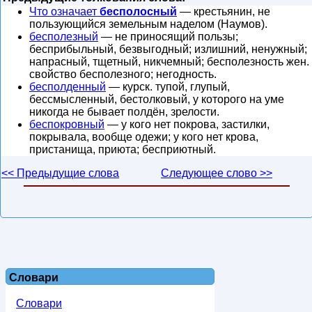
Что означает
бесполосный
— крестьянин, не
пользующийся земельным наделом (Наумов).
бесполезный
— не приносящий пользы;
бесприбыльный, безвыгодный; излишний, ненужный;
напрасный, тщетный, никчемный; бесполезность жен.
свойство бесполезного; негодность.
бесполденный
— курск. тупой, глупый,
бессмысленный, бестолковый, у которого на уме
никогда не бывает полдён, зрелости.
беспокровный
— у кого нет покрова, застилки,
покрывала, вообще одежи; у кого нет крова,
пристанища, приюта; бесприютный.
<< Предыдущие слова
Следующее слово >>
Словари
Словари