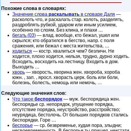
Похожие слова в словарях:
Значение слова
раскалывать
в словаре Даля
—
расколоть что, и раскалать стар. колоть, разделять,
раздроблять рубкой, ударом или иным усилием,
особенно по слоям. Без клина, и плахи …
бегать (03)
— влад. вообще, кто бежал, ушел или
скрылся; кто обратился в бегство, напр. с поля
сражения, или бежал с места жительства, …
ходиться
— костр. хвалиться чем? безличн. Не
ходится, плохо ходится, нельзя, трудно, дурно ходить.
Всходить, восходить на лестницу. Входить в дом.
Выходить …
хворь
— хворость, хворина жен. хвороба, хороба
южн. , зап. , яросл. хворасть церк. боль или боли,
болезнь, болесть, немощь или немочь, …
Следующие значения слов:
Что такое
беспорядок
— муж. беспорядица жен.
беспорядье ср. непорядок, упущение порядка,
отсутствие порядка, неустройство, расстройство;
неурядица, бестолочь. От больших порядков стались
беспорядки. Горе …
беспорье
— ср. безвременье, худая пора, злыдни;
несвоевременность. В беспорье ты пришел, некстати,