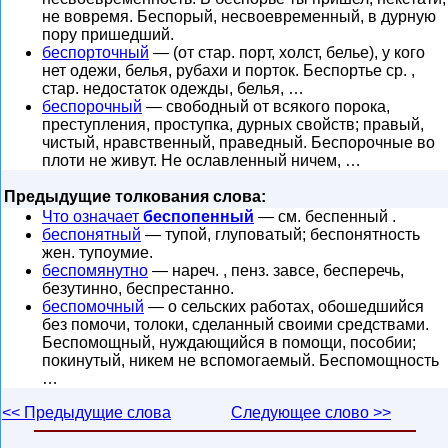
не вовремя. Беспорый, несвоевременный, в дурную
пору пришедший.
беспорточный
— (от стар. порт, холст, белье), у кого
нет одежи, белья, рубахи и порток. Беспортье ср. ,
стар. недостаток одежды, белья, …
беспорочный
— свободный от всякого порока,
преступления, проступка, дурных свойств; правый,
чистый, нравственный, праведный. Беспорочные во
плоти не живут. Не ославленный ничем, …
Предыдущие толкования слова:
Что означает
беспопенный
— см. беспенный .
беспонятный
— тупой, глуповатый; беспонятность
жен. тупоумие.
беспомянутно
— нареч. , пенз. завсе, бесперечь,
безутинно, беспрестанно.
беспомочный
— о сельских работах, обошедшийся
без помочи, толоки, сделанный своими средствами.
Беспомощный, нуждающийся в помощи, пособии;
покинутый, никем не вспомогаемый. Беспомощность
…
<< Предыдущие слова
Следующее слово >>