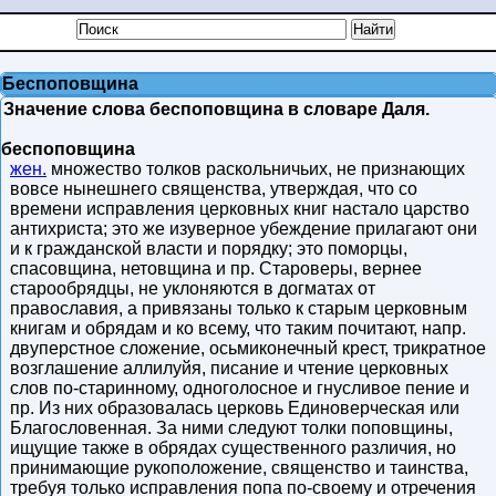
Беспоповщина
Значение слова беспоповщина в словаре Даля.
беспоповщина
жен.
множество толков раскольничьих, не признающих
вовсе нынешнего священства, утверждая, что со
времени исправления церковных книг настало царство
антихриста; это же изуверное убеждение прилагают они
и к гражданской власти и порядку; это поморцы,
спасовщина, нетовщина и пр. Староверы, вернее
старообрядцы, не уклоняются в догматах от
православия, а привязаны только к старым церковным
книгам и обрядам и ко всему, что таким почитают, напр.
двуперстное сложение, осьмиконечный крест, трикратное
возглашение аллилуйя, писание и чтение церковных
слов по-старинному, одноголосное и гнусливое пение и
пр. Из них образовалась церковь Единоверческая или
Благословенная. За ними следуют толки поповщины,
ищущие также в обрядах существенного различия, но
принимающие рукоположение, священство и таинства,
требуя только исправления попа по-своему и отречения