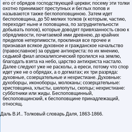
его от обрядов господствующей церкви; посему эти толки
охотно принимают преступных и беглых попов и
называются также беглопоповщиною. Затем идет
беспоповщина, до 50 мелких толков (к которым, частию,
переходит ныне и поповщина, по затруднительности
добывать попов), которые доводят привязанность свою к
обрядливости, почитаемой ими древнею, до крайних
пределов нетерпимости, проклиная все прочее и
признавая всякое духовное и гражданское начальство
(православное) за орудие антихриста: по их мнению,
седьмой фиал апокалипсический пролился на землю,
благодать взята на небо, царство антихриста настало.
Далее следуют уже не расколы, а ереси, потому что спор
идет уже не о обрядах, а о догматах; их три разряда:
духовные, созерцательные и нехристиане. Духовные:
духоборцы, иконоборцы, молоканы; созерцательные:
христовщина, хлысты, шелопуты, скопцы; нехристиане:
субботники или жиды. Беспоповщинный,
беспоповщинский, к беспоповщине принадлежащий,
относящ.
Даль В.И.
.
Толковый словарь Даля
,
1863-1866
.