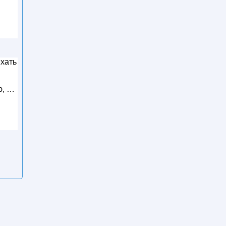
хать
ю, …