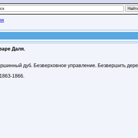
ля
варе Даля.
ершинный дуб. Безверховное управление. Безвершить дере
1863-1866
.