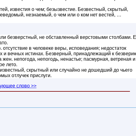
ей, известия о чем; безызвестие. Безвестный, скрытый,
еведомый, незнаемый, о чем или о ком нет вестей, …
ли безверстный, не обставленный верстовыми столбами. Е
ато.
. отсутствие в человеке веры, исповедания; недостаток
х и вечных истинах. Безверный, принадлежащий к безвери
 жен. непогода, непогодь, ненастье; пасмурная, ветреная и
е лето.
звестный, скрытный или случайно не дошедший до чьего
мых отлучек прислуги.
ующее слово >>