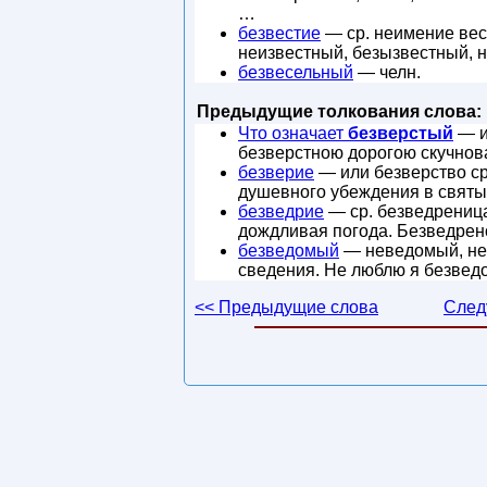
…
безвестие
— ср. неимение вест
неизвестный, безызвестный, н
безвесельный
— челн.
Предыдущие толкования слова:
Что означает
безверстый
— и
безверстною дорогою скучнов
безверие
— или безверство ср
душевного убеждения в святы
безведрие
— ср. безведреница
дождливая погода. Безведрено
безведомый
— неведомый, неи
сведения. Не люблю я безведо
<< Предыдущие слова
След