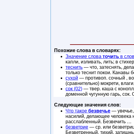
Похожие слова в словарях:
Значение слова
точить
в сло
капли, изливать, лить; в стихе
теснить
— что, затеснять, дел
только теснит покои. Канавы б
сухой
— противоп. сочный , во
(сравнительно) мокрети, влаги
сок (02)
— твер. каша с конопл
доменной чугунную гарь, сок. 
Следующие значения слов:
Что такое
безвечье
— увечье, 
насилий, делающее человека н
расслабленный. Безвечить …
безветрие
— ср. или безветриц
Безветренный, тихий, затишны