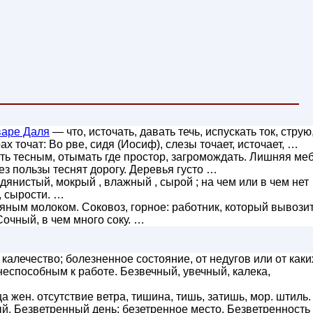
варе Даля
— что, источать, давать течь, испускать ток, струю
рах точат: Во рве, сидя (Иосиф), слезы точает, источает, …
ать тесным, отымать где простор, загромождать. Лишняя ме
ез пользы теснят дорогу. Деревья густо …
дянистый, мокрый , влажный , сырой ; на чем или в чем нет
, сырости. …
яным молоком. Соковоз, горное: работник, который вывозит
Сочный, в чем много соку. …
калечество; болезненное состояние, от недугов или от каки
еспособным к работе. Безвечный, увечный, калека,
а жен. отсутствие ветра, тишина, тишь, затишь, мор. штиль.
й. Безветренный день; безетренное место. Безветренность