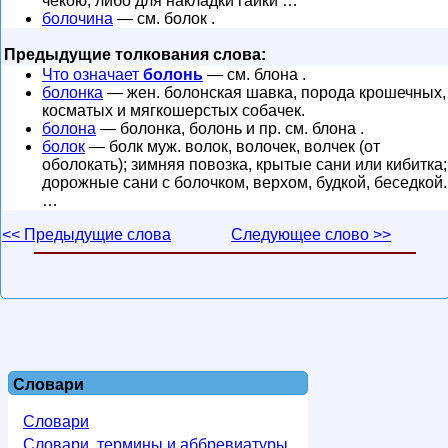
чекою, либо для накладки гайки …
болочина
— см. болок .
Предыдущие толкования слова:
Что означает
болонь
— см. блона .
болонка
— жен. болонская шавка, порода крошечных,
косматых и мягкошерстых собачек.
болона
— болонка, болонь и пр. см. блона .
болок
— болк муж. волок, волочек, волчек (от
оболокать); зимняя повозка, крытые сани или кибитка;
дорожные сани с болочком, верхом, будкой, беседкой.
…
<< Предыдущие слова
Следующее слово >>
Словари
Словари
Словари, термины и аббревиатуры