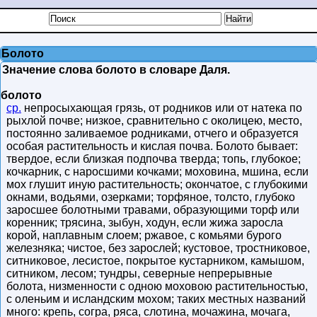
Болото
Значение слова болото в словаре Даля.
болото
ср.
непросыхающая грязь, от родников или от натека по
рыхлой почве; низкое, сравнительно с околицею, место,
постоянно заливаемое родниками, отчего и образуется
особая растительность и кислая почва. Болото бывает:
твердое, если близкая подпочва тверда; топь, глубокое;
кочкарник, с наросшими кочками; моховина, мшина, если
мох глушит иную растительность; окончатое, с глубокими
окнами, водьями, озерками; торфяное, толсто, глубоко
заросшее болотными травами, образующими торф или
коренник; трясина, зыбун, ходун, если жижа заросла
корой, наплавным слоем; ржавое, с комьями бурого
железняка; чистое, без зарослей; кустовое, тростниковое,
ситниковое, лесистое, покрытое кустарником, камышом,
ситником, лесом; тундры, северные непрерывные
болота, низменности с одною моховою растительностью,
с оленьим и исландским мохом; таких местных названий
много: крепь, согра, ряса, слотина, мочажина, мочага,