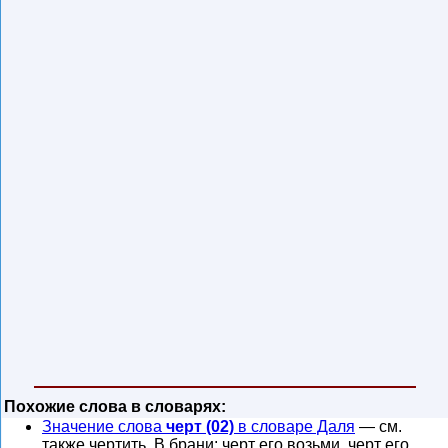
Похожие слова в словарях:
Значение слова
черт (02)
в словаре Даля
— см.
также чертить. В брани: черт его возьми, черт его