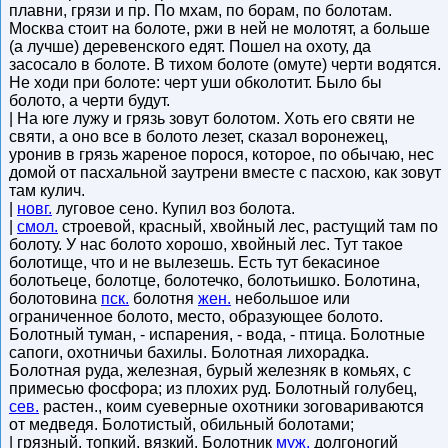
плавни, грязи и пр. По мхам, по борам, по болотам.
Москва стоит на болоте, ржи в ней не молотят, а больше
(а лучше) деревенского едят. Пошел на охоту, да
засосало в болоте. В тихом болоте (омуте) черти водятся.
Не ходи при болоте: черт уши обколотит. Было бы
болото, а черти будут.
| На юге лужу и грязь зовут болотом. Хоть его святи не
святи, а оно все в болото лезет, сказал воронежец,
уронив в грязь жареное порося, которое, по обычаю, нес
домой от пасхальной заутрени вместе с пасхою, как зовут
там кулич.
|
новг.
луговое сено. Купил воз болота.
|
смол.
строевой, красный, хвойный лес, растущий там по
болоту. У нас болото хорошо, хвойный лес. Тут такое
болотище, что и не вылезешь. Есть тут бекасиное
болотьеце, болотце, болотечко, болотьишко. Болотина,
болотовина
пск.
болотня
жен.
небольшое или
ограниченное болото, место, образующее болото.
Болотный туман, - испарения, - вода, - птица. Болотные
сапоги, охотничьи бахилы. Болотная лихорадка.
Болотная руда, железная, бурый железняк в комьях, с
примесью фосфора; из плохих руд. Болотный голубец,
сев.
растен., коим суеверные охотники зоговариваются
от медведя. Болотистый, обильный болотами;
| грязный, топкий, вязкий. Болотник
муж.
долгоногий