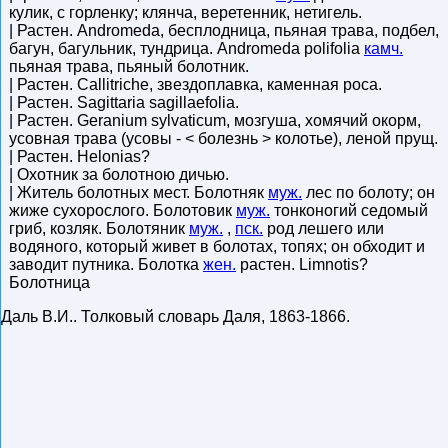
кулик, с горленку; клянча, веретенник, нетигель.
| Растен. Andromeda, бесплодница, пьяная трава, подбел,
багун, багульник, тундрица. Andromeda polifolia
камч.
пьяная трава, пьяный болотник.
| Растен. Callitriche, звездоплавка, каменная роса.
| Растен. Sagittaria sagillaefolia.
| Растен. Geranium sylvaticum, мозгуша, хомячий окорм,
усовная трава (усовы - < болезнь > колотье), леной прущ.
| Растен. Helonias?
| Охотник за болотною дичью.
| Житель болотных мест. Болотняк
муж.
лес по болоту; он
жиже сухорослого. Болотовик
муж.
тонконогий седомый
гриб, козляк. Болотяник
муж.
,
пск.
род лешего или
водяного, который живет в болотах, топях; он обходит и
заводит путника. Болотка
жен.
растен. Limnotis?
Болотница
Даль В.И.
.
Толковый словарь Даля
,
1863-1866
.