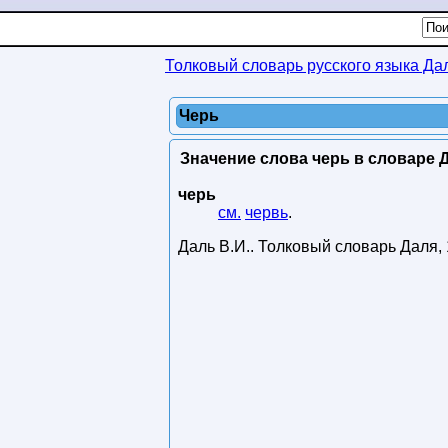
Толковый словарь русского языка Да
Черь
Значение слова черь в словаре Д
черь
см.
червь
.
Даль В.И.
.
Толковый словарь Даля
,