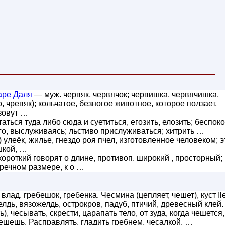
аре Даля
— муж. червяк, червячок; червишка, червячишка,
, чревяк); кольчатое, безногое животное, которое ползает,
зовут …
аться туда либо сюда и суетиться, егозить, елозить; беспок
его, выслуживаясь; льстиво прислуживаться; хитрить …
) улеёк, жилье, гнездо роя пчел, изготовленное человеком; э
шкой, …
короткий говорят о длине, противоп. широкий , просторный;
речном размере, к о …
 влад. гребешок, гребенка. Чесмина (цепляет, чешет), куст Il
желдь, вязожелдь, острокров, падуб, птичий, древесный клей
), чесывать, скрести, царапать тело, от зуда, когда чешется,
чешешь. Расправлять, гладить гребнем, чесалкой, …