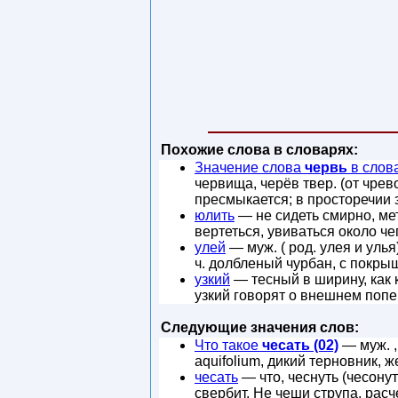
Похожие слова в словарях:
Значение слова
червь
в слов
червища, черёв твер. (от чрево
пресмыкается; в просторечии 
юлить
— не сидеть смирно, мет
вертеться, увиваться около ч
улей
— муж. ( род. улея и улья
ч. долбленый чурбан, с покры
узкий
— тесный в ширину, как 
узкий говорят о внешнем попе
Следующие значения слов:
Что такое
чесать (02)
— муж. ,
aquifolium, дикий терновник, 
чесать
— что, чеснуть (чесонуть
свербит. Не чеши струпа, рас