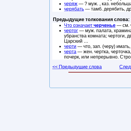
черяж
— ? муж. , каз. небольш
черябать
— тамб. дерябить, др
Предыдущие толкования слова:
Что означает
черченье
— см. 
чертог
— муж. палата, храмин
убранства комната; чертоги, д
Царский …
черти
— что, зап. (черу) имать
черта
— жен. чертка, черточка
почерк, или непрерывно. Стро
<< Предыдущие слова
След