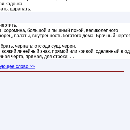
ая кадочка.
ать, царапать.
чертить.
а, хоромина, большой и пышный покой, великолепного
ворец, палаты, внутренность богатого дома. Брачный чертог
, брать, черпать; отсюда сущ. черен.
, всякий линейный знак, прямой или кривой, сделанный в о
чная черта, прямая, для строки; …
ующее слово >>