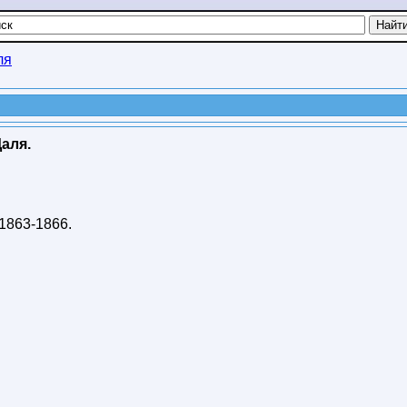
ля
аля.
1863-1866
.