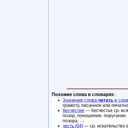
Похожие слова в словарях:
Значение слова
читать
в сло
грамоту, писанное или печатно
бесчестие
— бесчестье ср. вся
позор, поношение, поругание.
позора, …
честь (04)
— ср. искательство 