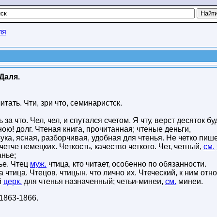
ля
Даля.
читать. Чти, зри что, семинаристск.
 за что. Чел, чел, и спутался счетом. Я чту, верст десяток буд
ною! долг. Чтеная книга, прочитанная; чтеные деньги,
ука, ясная, разборчивая, удобная для чтенья. Не четко пиш
етче немецких. Четкость, качество четкого. Чет, четный,
см.
анье;
нье. Чтец
муж.
чтица, кто читает, особенно по обязанности.
чтица. Чтецов, чтицын, что лично их. Чтеческий, к ним отн
й
церк.
для чтенья назначенный; четьи-минеи,
см.
минеи.
1863-1866
.