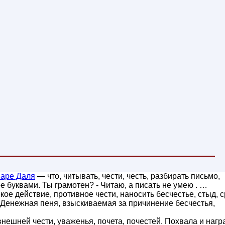
варе Даля
— что, читывать, чести, честь, разбирать письмо,
е буквами. Ты грамотен? - Читаю, а писать не умею . …
кое действие, противное чести, наносить бесчестье, стыд, с
 Денежная пеня, взыскиваемая за причинение бесчестья,
внешней чести, уваженья, почета, почестей. Похвала и наг