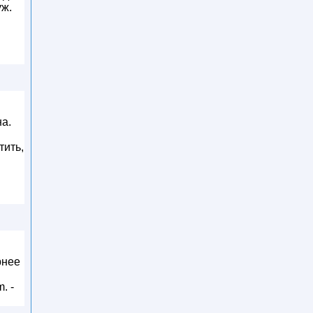
уж.
на.
тить,
рнее
. -