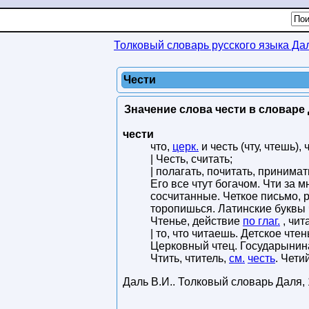
Толковый словарь русского языка Да
Чести
Значение слова чести в словаре 
чести
что,
церк.
и честь (чту, чтешь), 
| Честь, считать;
| полагать, почитать, принимать
Его все чтут богачом. Чти за м
сосчитанные. Четкое письмо, р
торопишься. Латинские буквы ч
Чтенье, действие
по глаг.
, чит
| то, что читаешь. Детское чте
Церковный чтец. Государынина 
Чтить, чтитель,
см.
честь
. Чети
Даль В.И.
.
Толковый словарь Даля
,