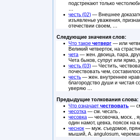
подстрекают только честолюби
…
честь (02)
— Внешнее доказател
изъявленье уважения, признан
отечествии своем, …
Следующие значения слов:
Что такое
четверг
— или четве
Великий четверток, на страстн
чета
— жен. двоица, пара, друж
Чета быков, супруг или ярмо,
честь (03)
— Честить, чествоват
почествовать чем, составилось
честь
— жен. внутреннее нравс
благородство души и чистая со
уверяю …
Предыдущие толкования слова:
Что означает
чествовать
— см
чесотка
— см. чесать .
чесовка
— чесовочка, моск. , я
один намот, цевка, поясок на к
чеснок
— муж. съедомое, пряное
мыший, A. angulosum, черемшан