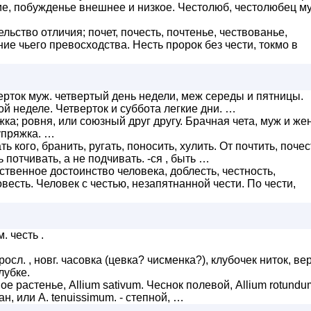
е, побужденье внешнее и низкое. Честолюб, честолюбец м
ьство отличия; почет, почесть, почтенье, чествованье,
ие чьего превосходства. Несть пророк без чести, токмо в
рток муж. четвертый день недели, меж середы и пятницы.
ой неделе. Четверток и суббота легкие дни. …
ка; ровня, или союзный друг другу. Брачная чета, муж и же
 упряжка. …
ь кого, бранить, ругать, поносить, хулить. От почтить, почес
 потчивать, а не подчивать. -ся , быть …
твенное достоинство человека, доблесть, честность,
весть. Человек с честью, незапятнанной чести. По чести,
. честь .
росл. , новг. часовка (цевка? чисменка?), клубочек ниток, ве
лубке.
 растенье, Allium sativum. Чеснок полевой, Allium rotundum
, или A. tenuissimum. - степной, …