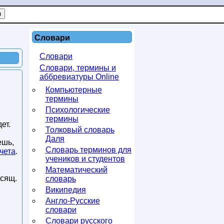
Словари
Словари
Словари, термины и
аббревиатуры Online
Компьютерные
термины
Психологические
термины
ет.
Толковый словарь
Даля
ешь,
Словарь терминов для
чета
.
учеников и студентов
Математический
осящ.
словарь
Википедия
Англо-Русские
словари
Словари русского