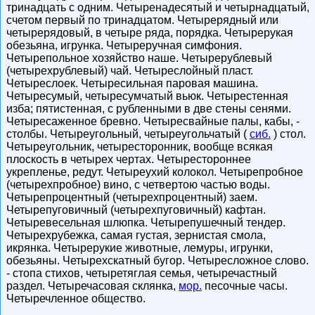
тринадцать с одним. Четыренадесятый и четырнадцатый,
счетом первый по тринадцатом. Четырерядный или
четырерядовый, в четыре ряда, порядка. Четырерукая
обезьяна, игрунка. Четыреручная симфония.
Четырепольное хозяйство наше. Четырерублевый
(четырехрублевый) чай. Четыреслойный пласт.
Четыреслоек. Четыресильная паровая машина.
Четыресумый, четыресумчатый вьюк. Четырестенная
изба; пятистенная, с рубленными в две стены сенями.
Четыресаженное бревно. Четыресвайные палы, кабы, -
столбы. Четыреугольный, четыреугольчатый (
сиб.
) стол.
Четыреугольник, четыресторонник, вообще всякая
плоскость в четырех чертах. Четырестороннее
укрепленье, редут. Четыреухий колокол. Четырепробное
(четырехпробное) вино, с четвертою частью воды.
Четырепроцентный (четырехпроцентный) заем.
Четырепуговичный (четырехпуговичный) кафтан.
Четыревесельная шлюпка. Четырепушечный тендер.
Четырехрубежка, самая густая, зернистая смола,
икрянка. Четырерукие животные, лемуры, игрунки,
обезьяны. Четырехскатный бугор. Четыресложное слово.
- стопа стихов, четыретяглая семья, четыречастный
раздел. Четыречасовая склянка,
мор.
песочные часы.
Четыречленное общество.