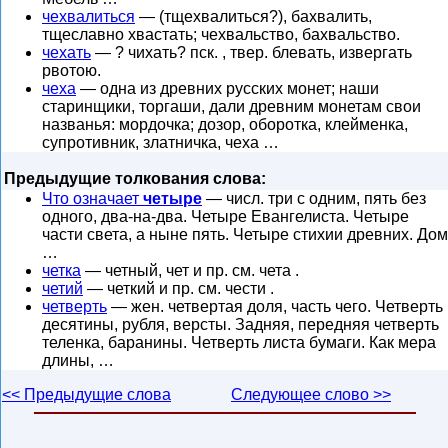
чехвалиться
— (тщехвалиться?), бахвалить,
тщеславно хвастать; чехвальство, бахвальство.
чехать
— ? чихать? пск. , твер. блевать, извергать
рвотою.
чеха
— одна из древних русских монет; наши
старинщики, торгаши, дали древним монетам свои
названья: мордочка; дозор, оборотка, клейменка,
супротивник, златничка, чеха …
Предыдущие толкования слова:
Что означает
четыре
— числ. три с одним, пять без
одного, два-на-два. Четыре Евангелиста. Четыре
части света, а ныне пять. Четыре стихии древних. Дом
…
четка
— четный, чет и пр. см. чета .
четий
— четкий и пр. см. чести .
четверть
— жен. четвертая доля, часть чего. Четверть
десятины, рубля, версты. Задняя, передняя четверть
теленка, баранины. Четверть листа бумаги. Как мера
длины, …
<< Предыдущие слова
Следующее слово >>