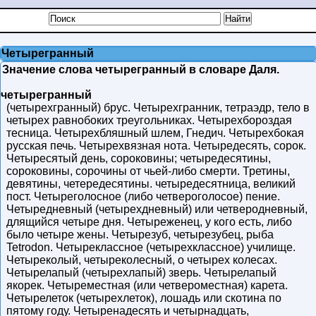
Четырегранный
Значение слова четырегранный в словаре Даля.
четырегранный
(четырехгранный) брус. Четырехгранник, тетраэдр, тело в
четырех равнобоких треугольниках. Четырехбороздая
тесница. Четырехбляшный шлем, Гнедич. Четырехбокая
русская печь. Четырехвязная нота. Четыредесять, сорок.
Четыресятый день, сороковины; четыредесятины,
сороковины, сорочины от чьей-либо смерти. Третины,
девятины, четередесятины. четыредесятница, великий
пост. Четыреголосное (либо четвероголосое) пение.
Четыредневный (четырехдневный) или четверодневный,
длящийся четыре дня. Четыреженец, у кого есть, либо
было четыре жены. Четырезуб, четырезубец, рыба
Tetrodon. Четыреклассное (четырехклассное) училище.
Четыреколый, четыреколесный, о четырех колесах.
Четырелапый (четырехлапый) зверь. Четырелапый
якорек. Четыреместная (или четвероместная) карета.
Четырелеток (четырехлеток), лошадь или скотина по
пятому году. Четыренадесять и четырнадцать,