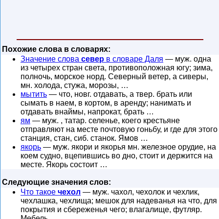
Похожие слова в словарях:
Значение слова
север
в словаре Даля
— муж. одна
из четырех стран света, противоположная югу; зима,
полночь, морское норд. Северный ветер, а сиверы,
мн. холода, стужа, морозы, …
мытить
— что, новг. отдавать, а твер. брать или
сымать в наем, в кортом, в аренду; нанимать и
отдавать внаймы, напрокат, брать …
ям
— муж. , татар. селенье, коего крестьяне
отправляют на месте почтовую гоньбу, и где для этого
станция, стан, сиб. станок. Ямов …
якорь
— муж. якори и якорья мн. железное орудие, на
коем судно, вцепившись во дно, стоит и держится на
месте. Якорь состоит …
Следующие значения слов:
Что такое
чехол
— муж. чахол, чехолок и чехлик,
чехлашка, чехлища; мешок для надеванья на что, для
покрытия и сбереженья чего; влагалище, футляр.
Мебель …