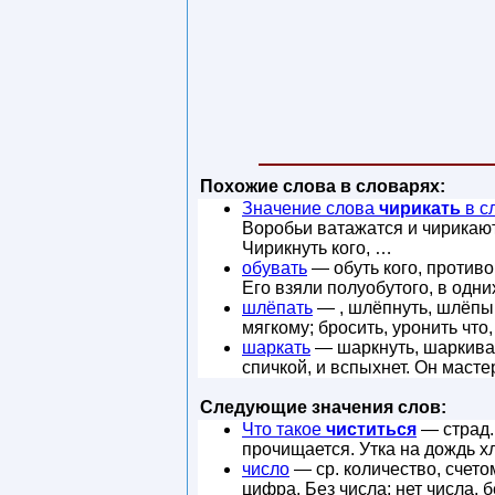
Похожие слова в словарях:
Значение слова
чирикать
в с
Воробьи ватажатся и чирикают
Чирикнуть кого, …
обувать
— обуть кого, противоп
Его взяли полуобутого, в одн
шлёпать
— , шлёпнуть, шлёпыв
мягкому; бросить, уронить что,
шаркать
— шаркнуть, шаркивать
спичкой, и вспыхнет. Он масте
Следующие значения слов:
Что такое
чиститься
— страд. 
прочищается. Утка на дождь х
число
— ср. количество, счето
цифра. Без числа; нет числа, 