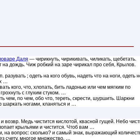
ловаре Даля
— чирикнуть, чирикивать, чиликать, щебетать.
 на дождь. Чиж робкий на заре чирикал про себя, Крылов.
. разувать ; одеть на кого обувь, надеть что на ноги, одеть н
их …
ать кого, что, хлопать, бить ладонью или чем мягким по
 грохнуть с глухим стуком. …
 чем, по чем, обо что, тереть, скрести, шуршить. Шаркни
р шаркать ногами, кланяться и …
и возвр. Медь чистится кислотой, квасной гущей. Небо чист
лопает крыльями и чистится. Чтоб вам …
м, на вопрос: сколько? и самый знак, выражающий количест
без счету, многое множество. …