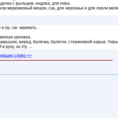
кадочка с рыльцем, ендова, для пива.
 или мережковый мешок, сак, для черпанья и для ловли мел
и пр. см. чирикать .
равяная циновка.
чирышек, веред, болячка, баляток, стержневой нарыв. Чирь
 в руку, за эту …
ующее слово >>