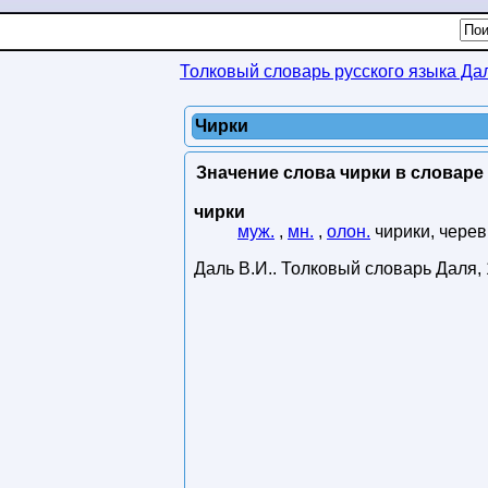
Толковый словарь русского языка Да
Чирки
Значение слова чирки в словаре 
чирки
муж.
,
мн.
,
олон.
чирики, черев
Даль В.И.
.
Толковый словарь Даля
,