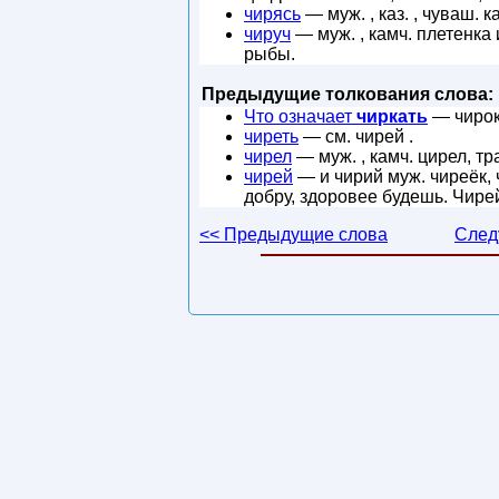
чирясь
— муж. , каз. , чуваш. 
чируч
— муж. , камч. плетенка
рыбы.
Предыдущие толкования слова:
Что означает
чиркать
— чирок 
чиреть
— см. чирей .
чирел
— муж. , камч. цирел, т
чирей
— и чирий муж. чиреёк, 
добру, здоровее будешь. Чирей
<< Предыдущие слова
След