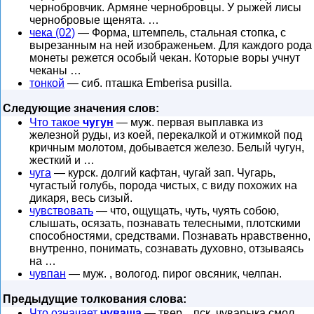
чернобровчик. Армяне чернобровцы. У рыжей лисы
чернобровые щенята. …
чека (02)
— Форма, штемпель, стальная стопка, с
вырезанным на ней изображеньем. Для каждого рода
монеты режется особый чекан. Которые воры учнут
чеканы …
тонкой
— сиб. пташка Emberisa pusilla.
Следующие значения слов:
Что такое
чугун
— муж. первая выплавка из
железной руды, из коей, перекалкой и отжимкой под
кричным молотом, добывается железо. Белый чугун,
жесткий и …
чуга
— курск. долгий кафтан, чугай зап. Чугарь,
чугастый голубь, порода чистых, с виду похожих на
дикаря, весь сизый.
чувствовать
— что, ощущать, чуть, чуять собою,
слышать, осязать, познавать телесными, плотскими
способностями, средствами. Познавать нравственно,
внутренно, понимать, сознавать духовно, отзываясь
на …
чувпан
— муж. , вологод. пирог овсяник, челпан.
Предыдущие толкования слова:
Что означает
чуваша
— твер. , пск. чуварыка смол. ,