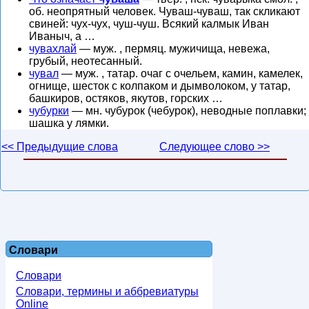
об. неопрятный человек. Чуваш-чуваш, так скликают
свиней: чух-чух, чуш-чуш. Всякий калмык Иван
Иваныч, а …
чувахлай
— муж. , пермяц. мужичища, невежа,
грубый, неотесанный.
чувал
— муж. , татар. очаг с очельем, камин, камелек,
огнище, шесток с колпаком и дымволоком, у татар,
башкиров, остяков, якутов, горских …
чубурки
— мн. чубурок (чебурок), неводные поплавки;
шашка у лямки.
<< Предыдущие слова
Следующее слово >>
Словари
Словари
Словари, термины и аббревиатуры
Online