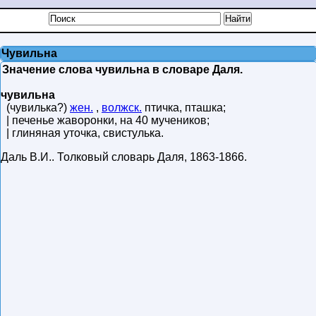
Чувильна
Значение слова чувильна в словаре Даля.
чувильна
(чувилька?)
жен.
,
волжск.
птичка, пташка;
| печенье жаворонки, на 40 мучеников;
| глиняная уточка, свистулька.
Даль В.И.
.
Толковый словарь Даля
,
1863-1866
.