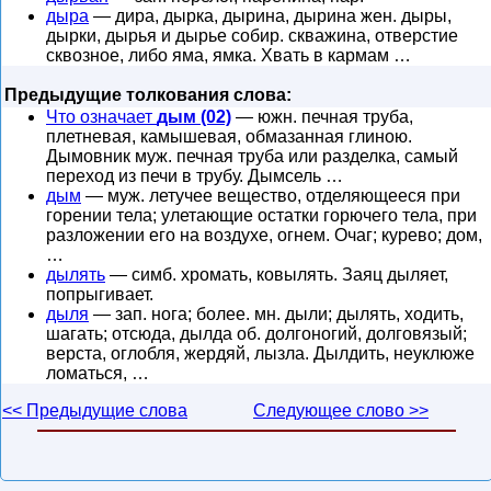
дыра
— дира, дырка, дырина, дырина жен. дыры,
дырки, дырья и дырье собир. скважина, отверстие
сквозное, либо яма, ямка. Хвать в кармам …
Предыдущие толкования слова:
Что означает
дым (02)
— южн. печная труба,
плетневая, камышевая, обмазанная глиною.
Дымовник муж. печная труба или разделка, самый
переход из печи в трубу. Дымсель …
дым
— муж. летучее вещество, отделяющееся при
горении тела; улетающие остатки горючего тела, при
разложении его на воздухе, огнем. Очаг; курево; дом,
…
дылять
— симб. хромать, ковылять. Заяц дыляет,
попрыгивает.
дыля
— зап. нога; более. мн. дыли; дылять, ходить,
шагать; отсюда, дылда об. долгоногий, долговязый;
верста, оглобля, жердяй, лызла. Дылдить, неуклюже
ломаться, …
<< Предыдущие слова
Следующее слово >>