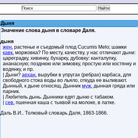
Дыня
Значение слова дыня в словаре Даля.
дыня
жен.
растенье и съедомый плод Cucumis Melo; шамки
кавк.
моржовка? По месту, качеству, у нас отличают дыни:
цареградку, хивинку, бухарку, дубовку: канталупку,
ананасную; позднюю или зимовку, простую или костянку и
водянку, и пр.
| Дыни?
архан.
вырубки в упругах (ребрах) карбаса, для
свободного стока воды во льяло, откуда ее выливают.
Дынный, к дыне относящ. Дынник
муж.
дынная гряда или
парник.
| Любитель дынь. Дынники едят дыню с табаком.
|
сев.
пшенная каша с тыквой на молоке, в латке.
Даль В.И.
.
Толковый словарь Даля
,
1863-1866
.