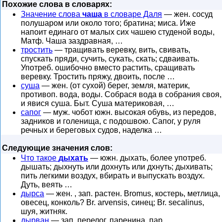
Похожие слова в словарях:
Значение слова
чаша
в словаре Даля
— жен. сосуд
полушаром или около того; братина; миса. Иже
напоит единаго от малых сих чашею студеной воды,
Матф. Чаша заздравная, …
тростить
— тращивать веревку, вить, свивать,
спускать пряди, сучить, сукать, скать; сдваивать.
Употреб. ошибочно вместо растить, сращивать
веревку. Тростить пряжу, двоить, после …
суша
— жен. (от сухой) берег, земля, материк,
противоп. вода, воды. Собрася вода в собрания своя,
и явися суша. Быт. Суша материковая, …
сапог
— муж. чобот южн. высокая обувь, из передов,
задников и голенища, с подошвою. Сапог, у руля
речных и береговых судов, наделка …
Следующие значения слов:
Что такое
дыхать
— южн. дыхать, более употреб.
дышать; дыхнуть или дохнуть или дхнуть; дыхивать;
пить легкими воздух, вбирать и выпускать воздух.
Дуть, веять …
дырса
— жен. , зап. растен. Bromus, костерь, метлица,
овесец, конколь? Br. arvensis, синец; Br. secalinus,
шуя, житняк.
дырван
— зап. перелог, паренина, пар.