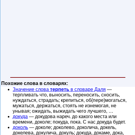
Похожие слова в словарях:
Значение слова
терпеть
в словаре Даля
—
терпливать что, выносить, переносить, сносить,
нуждаться, страдать; крепиться, об(пере)могаться,
мужаться, держаться, стоять не изнемогая, не
унывая; ожидать, выжидать чего лучшего, …
докуда
— докудова нареч. до какого места или
времени, доколе; покуда, пока. С нас докуда будет.
доколь
— доколе; доколево, доколича, докель,
докелева, докулича, докуль; докуда, докаме, дока,