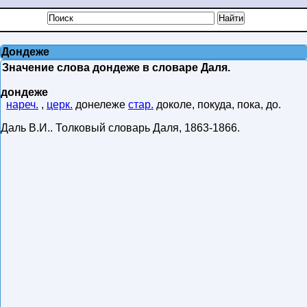
Дондеже
Значение слова дондеже в словаре Даля.
дондеже
нареч.
,
церк.
донележе
стар.
доколе, покуда, пока, до.
Даль В.И.
.
Толковый словарь Даля
,
1863-1866
.