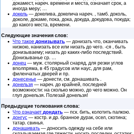
докамест, нареч. времени и места, означает срок, а
иногда меру; …
докель
— докелива, докелича нареч. , тамб. доколь,
доколе, докаме, пока, дока, докуда, докудова, покуда;
до какого места, времени.
Следующие значения слов:
Что такое
донизывать
— донизать что, оканчивать
низкою, нанизать все или низать до чего. -ся , быть
донизываему; низать до каких-либо последствий.
Донизыванье ср. …
донец
— муж. столярный снаряд, для резки углов
вполпряма, в 45 градусов или наус, для рам,
филенчатых дверей и пр.
донесенье
— донести, см. донашивать .
донельзя
— нареч. до крайней, последней
возможности: на сколько можно, до чего можно. Он
глуп донельзя. Полезай донельзя!
Предыдущие толкования слова:
Что означает
дондать
— пск. бить, колотить палкою.
донгус
— костр. и др. бранное дурак, осел, скотина;
татар. свинья.
донашивать
— доносить одежду на себе или
складываемая где тяжести, носить последки, остатки;