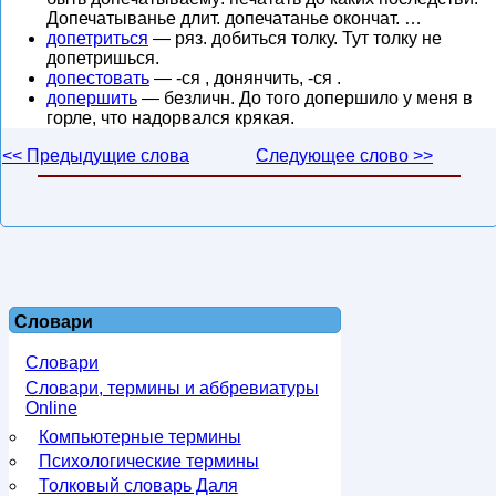
Допечатыванье длит. допечатанье окончат. …
допетриться
— ряз. добиться толку. Тут толку не
допетришься.
допестовать
— -ся , донянчить, -ся .
допершить
— безличн. До того допершило у меня в
горле, что надорвался крякая.
<< Предыдущие слова
Следующее слово >>
Словари
Словари
Словари, термины и аббревиатуры
Online
Компьютерные термины
Психологические термины
Толковый словарь Даля