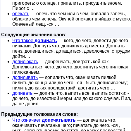
пригореть; о солнце, припалить, присушить зноем.
Пирог с …
опекать
— опечь что чем или в чем, обваляв запечь,
обложив чем испечь. Окуней опекают в яйцах с мукою.
Опеченый лещ. -ся …
Следующие значения слов:
Что такое
допинать
— кого, до чего, довести до чего
пинками. Допнуть что, допихнуть до места. Допнать
пенз. допеншиться, дотащиться, доволочься, с трудом
дойти. …
допилюкать
— добренчать, доиграть кой-как.
Допилюкаться чего, до чего, достигнуть чего пилюкая,
пилюканьем.
допиливать
— допилить что, оканчивать пилкой.
пилить до конца или до чего; -ся , быть допиливаему;
пилить до каких последствий, достигать чего …
допивать
— допить что, выпить все, выпить остатки; -
до чего, до известной меры или до какого случая. Пил,
да не допил, …
Предыдущие толкования слова:
Что означает
допечатывать
— допечатать что,
оканчивать печатанье чего; печатать до чего. -ся ,
быть допечатываему: печатать до каких последствй.