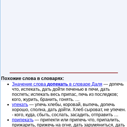
Похожие слова в словарях:
Значение слова
допекать
в словаре Даля
— допечь
что, испекать, дать дойти печенью в печи, дать
поспеть; испекать весь припас, печь из последков;
кого, журить, бранить, гонять. …
упекать
— упечь хлебы, коровай, выпечь, допечь
хорошо, сполна, дать дойти. Хлеб сыроват, не упечен.
- кого, куда, сбыть, сослать, засадить, отправить …
припекать
— припекти или припечь что, припалить,
прижарить, прижечь на огне, дать зарумяниться, дать