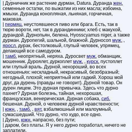
| Дурничник же растение дурман, Datura. Дуранда
жен.
семенные остатки, по выжатии из них масла; избоина,
жмыхи. Дуранда конопляная, льняная, горчичная,
маковая.
|
пермяц.
неустоявшееся пиво или брага. Есть, так в
тюрю вороти, нет, так в дурандинники; хлеб с макухой,
дурандой. Дурнопьян, белена, Hyosscyamus niger, а также
дурман. Дуропегий, шальной, блажной. Дурносоп
муж.
,
яросл.
дурак, бестолковый, глупый человек, упрямец,
делающий все самодуром.
|
тамб.
неопрятный, неряха. Дуросвет
муж.
обманщик,
мошенник. Дуроялет, дуркоплет
муж.
,
курск.
пустоплет
или глупый враль. Дурной, нехороший, во всех
отношеньях: нескладный, некрасивый, безобразный;
негодный, плохой; неприятный или гадкий. Хорош мой
друг, да дурень (правды не говорит). Дурной товар. Он
дурен лицем. Это дурная привычка. Здесь что дурно
пахнет? Дурная болезнь, тайная, нехорошая,
французская, венерическая. Дурная собака,
сиб.
бешеная. Дурной, о человеке дурной нравствености;
|
южн.
,
тамб.
,
вят.
взбалмошный или малоумный,
сумасшедший. Что дурно, что худо, все одно.
| Дурно,
южн.
напрасно, без пути;
| даром, без платы. Я у него дурно поработал, ничего не
заплатили.