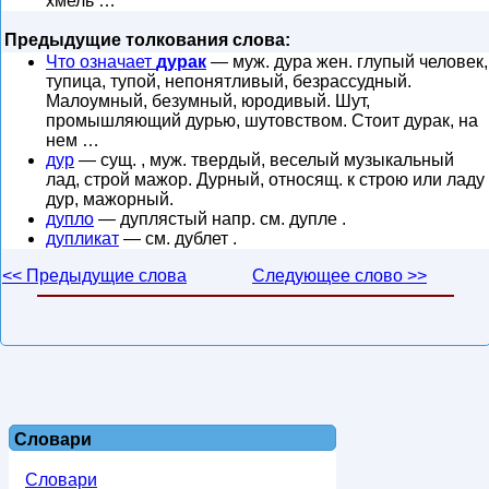
хмель …
Предыдущие толкования слова:
Что означает
дурак
— муж. дура жен. глупый человек,
тупица, тупой, непонятливый, безрассудный.
Малоумный, безумный, юродивый. Шут,
промышляющий дурью, шутовством. Стоит дурак, на
нем …
дур
— сущ. , муж. твердый, веселый музыкальный
лад, строй мажор. Дурный, относящ. к строю или ладу
дур, мажорный.
дупло
— дуплястый напр. см. дупле .
дупликат
— см. дублет .
<< Предыдущие слова
Следующее слово >>
Словари
Словари