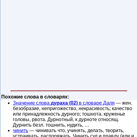
Похожие слова в словарях:
Значение слова
дураха (02)
в словаре Даля
— жен.
безобразие, непригожество, некрасивость; качество
или принадлежность дурного; тошнота, круженье
головы, рвота. Дурнотный, к дурноте относящ.
Дурнить безл. тошнить, нудить, …
чинить
— чинивать что, учинять, делать, творить,
устраивать, распоряжать. Чинить суд и правду (или и