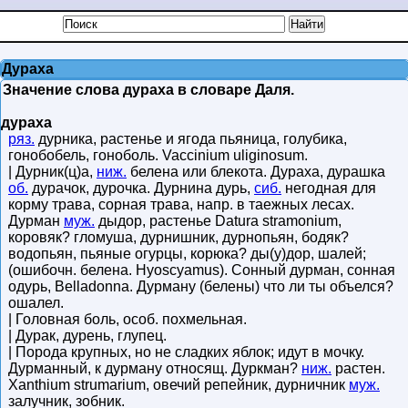
Дураха
Значение слова дураха в словаре Даля.
дураха
ряз.
дурника, растенье и ягода пьяница, голубика,
гонобобель, гоноболь. Vaccinium uliginosum.
| Дурник(ц)а,
ниж.
белена или блекота. Дураха, дурашка
об.
дурачок, дурочка. Дурнина дурь,
сиб.
негодная для
корму трава, сорная трава, напр. в таежных лесах.
Дурман
муж.
дыдор, растенье Datura stramonium,
коровяк? гломуша, дурнишник, дурнопьян, бодяк?
водопьян, пьяные огурцы, корюка? ды(у)дор, шалей;
(ошибочн. белена. Hyoscyamus). Сонный дурман, сонная
одурь, Belladonna. Дурману (белены) что ли ты объелся?
ошалел.
| Головная боль, особ. похмельная.
| Дурак, дурень, глупец.
| Порода крупных, но не сладких яблок; идут в мочку.
Дурманный, к дурману относящ. Дуркман?
ниж.
растен.
Xanthium strumarium, овечий репейник, дурничник
муж.
залучник, зобник.