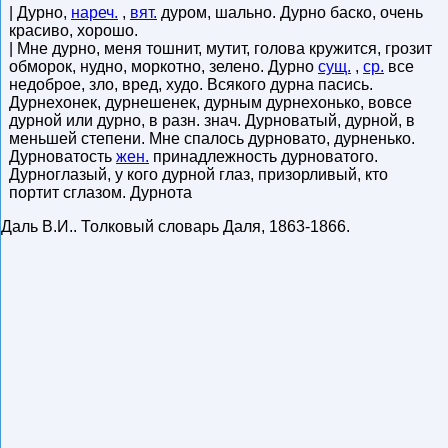
| Дурно,
нареч.
,
вят.
дуром, шально. Дурно баско, очень
красиво, хорошо.
| Мне дурно, меня тошнит, мутит, голова кружится, грозит
обморок, нудно, моркотно, зелено. Дурно
сущ.
,
ср.
все
недоброе, зло, вред, худо. Всякого дурна пасись.
Дурнехонек, дурнешенек, дурным дурнехонько, вовсе
дурной или дурно, в разн. знач. Дурноватый, дурной, в
меньшей степени. Мне спалось дурновато, дурненько.
Дурноватость
жен.
принадлежность дурноватого.
Дурноглазый, у кого дурной глаз, призорливый, кто
портит сглазом. Дурнота
Даль В.И.
.
Толковый словарь Даля
,
1863-1866
.