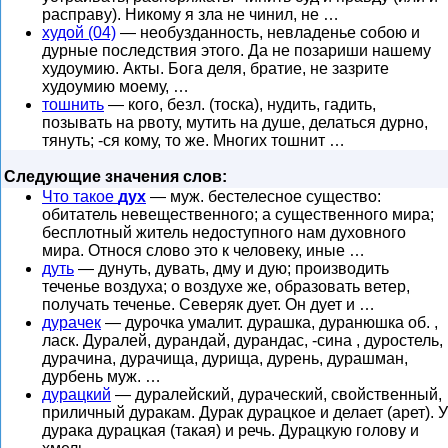
расправу). Никому я зла не чинил, не …
худой (04)
— необузданность, невладенье собою и
дурные последствия этого. Да не позариши нашему
худоумию. Акты. Бога деля, братие, не зазрите
худоумию моему, …
тошнить
— кого, безл. (тоска), нудить, гадить,
позывать на рвоту, мутить на душе, делаться дурно,
тянуть; -ся кому, то же. Многих тошнит …
Следующие значения слов:
Что такое
дух
— муж. бестелесное существо:
обитатель невещественного; а существенного мира;
бесплотный житель недоступного нам духовного
мира. Относя слово это к человеку, иные …
дуть
— дунуть, дувать, дму и дую; производить
теченье воздуха; о воздухе же, образовать ветер,
получать теченье. Северяк дует. Он дует и …
дурачек
— дурочка умалит. дурашка, дуранюшка об. ,
ласк. Дуралей, дурандай, дурандас, -сина , дуростель,
дурачина, дурачища, дурища, дурень, дурашман,
дурбень муж. …
дурацкий
— дуралейский, дураческий, свойственный,
приличный дуракам. Дурак дурацкое и делает (арет). У
дурака дурацкая (такая) и речь. Дурацкую голову и