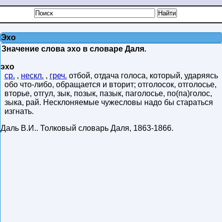
Эхо
Значение слова эхо в словаре Даля.
эхо
ср.
,
нескл.
,
греч.
отбой, отдача голоса, который, ударяясь
обо что-либо, обращается и вторит; отголосок, отголосье,
вторье, отгул, зык, позык, пазык, паголосье, по(па)голос,
зыка, рай. Несклоняемые чужесловы надо бы стараться
изгнать.
Даль В.И.
.
Толковый словарь Даля
,
1863-1866
.