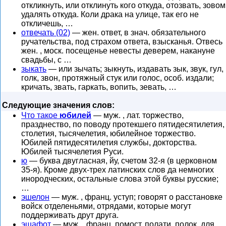
откликнуть, или отклинуть кого откуда, отозвать, зовом
удалять откуда. Коли драка на улице, так его не
откличешь, …
отвечать (02)
— жен. ответ, в знач. обязательного
ручательства, под страхом ответа, взысканья. Отвесь
жен. , моск. посещенье невесты деверем, накануне
свадьбы, с …
зыкать
— или зычать; зыкнуть, издавать зык, звук, гул,
голк, звон, протяжный стук или голос, особ. издали;
кричать, звать, гаркать, вопить, зевать, …
Следующие значения слов:
Что такое
юбилей
— муж. , лат. торжество,
празднество, по поводу протекшего пятидесятилетия,
столетия, тысячелетия, юбилейное торжество.
Юбилей пятидесятилетия службы, докторства.
Юбилей тысячелетия Руси.
ю
— буква двугласная, йу, счетом 32-я (в церковном
35-я). Кроме двух-трех латинских слов да немногих
инородческих, остальные слова этой буквы русские;
…
эшелон
— муж. , франц. уступ; говорят о расстановке
войск отделеньями, отрядами, которые могут
поддерживать друт друга.
эшафот
— муж. , франц. помост, полати, полок, для