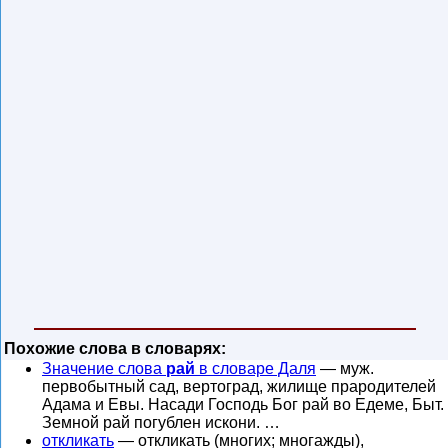
Похожие слова в словарях:
Значение слова
рай
в словаре Даля
— муж.
первобытный сад, вертоград, жилище прародителей
Адама и Евы. Насади Господь Бог рай во Едеме, Быт.
Земной рай погублен искони. …
откликать
— откликать (многих; многажды),