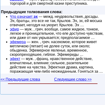
торгорой и для смертной казни преступника.
Предыдущие толкования слова:
Что означает
эх
— межд. неудовольствия, досады.
Эх, братцы, это все не так, Крылов. Эх, эх, ей моська
отвечает, негодуя на укорит. Крылов. Эх …
эфир
— муж. , греч. вообще, самое жидкое, тонкое,
легкое и проницательное, что еле доступно чувствам,
или даже от них укрывается; предполагаемое …
эфемера
— жен. , греч. насекомое, которое живет
метличкою (летает) не долее суток, или около;
обыденка. Эфемерное явленье, временное,
скоропреходяшее, гиблое. Эфемериды …
эфект
— муж. , франц. нравственное действие,
впечатленье, влияние; сильное, разительное
действие на чувства. Эфектная драма, картина,
поражающая чем-либо неожиданным. Гоняться за …
<< Предыдущие слова
Следующее слово >>