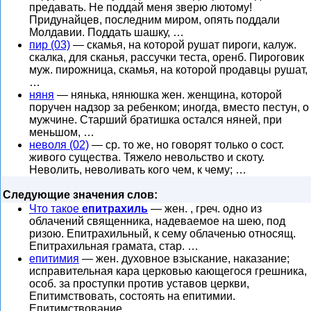
предавать. Не поддай меня зверю лютому!
Придунайцев, последним миром, опять поддали
Молдавии. Поддать шашку, …
пир (03)
— скамья, на которой рушат пироги, калуж.
скалка, для сканья, рассучки теста, оренб. Пироговик
муж. пирожница, скамья, на которой продавцы рушат,
…
няня
— нянька, нянюшка жен. женщина, которой
поручен надзор за ребенком; иногда, вместо пестун, о
мужчине. Старший братишка остался няней, при
меньшом, …
неволя (02)
— ср. то же, но говорят только о сост.
живого существа. Тяжело невольство и скоту.
Неволить, неволивать кого чем, к чему; …
Следующие значения слов:
Что такое
епитрахиль
— жен. , греч. одно из
облачений священника, надеваемое на шею, под
ризою. Епитрахильный, к сему облаченью относящ.
Епитрахильная грамата, стар. …
епитимия
— жен. духовное взыскание, наказание;
исправительная кара церковью кающегося грешника,
особ. за проступки против уставов церкви,
Епитимствовать, состоять на епитимии.
Епитимствование …