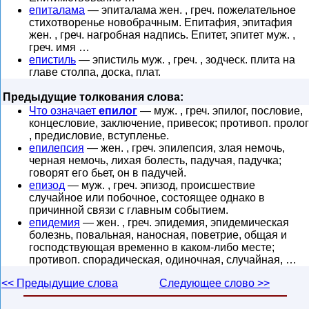
епиталама
— эпиталама жен. , греч. пожелательное
стихотворенье новобрачным. Епитафия, эпитафия
жен. , греч. нагробная надпись. Епитет, эпитет муж. ,
греч. имя …
епистиль
— эпистиль муж. , греч. , зодческ. плита на
главе столпа, доска, плат.
Предыдущие толкования слова:
Что означает
епилог
— муж. , греч. эпилог, пословие,
концесловие, заключение, привесок; противоп. пролог
, предисловие, вступленье.
епилепсия
— жен. , греч. эпилепсия, злая немочь,
черная немочь, лихая болесть, падучая, падучка;
говорят его бьет, он в падучей.
епизод
— муж. , греч. эпизод, происшествие
случайное или побочное, состоящее однако в
причинной связи с главным событием.
епидемия
— жен. , греч. эпидемия, эпидемическая
болезнь, повальная, наносная, поветрие, общая и
господствующая временно в каком-либо месте;
противоп. спорадическая, одиночная, случайная, …
<< Предыдущие слова
Следующее слово >>