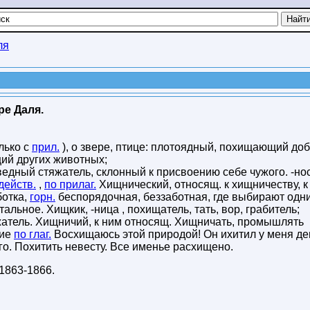
ля
ре Даля.
олько с
прил.
), о звере, птице: плотоядный, похищающий до
ий других животных;
аведный стяжатель, склонный к присвоению себе чужого. -нос
действ.
,
по прилаг.
Хищнический, относящ. к хищничеству, к
ботка,
горн.
беспорядочная, беззаботная, где выбирают одн
альное. Хищкик, -ница , похищатель, тать, вор, грабитель;
жатель. Хищничий, к ним относящ. Хищничать, промышлять
вие
по глаг.
Восхищаюсь этой природой! Он ихитил у меня де
го. Похитить невесту. Все именье расхищено.
1863-1866
.