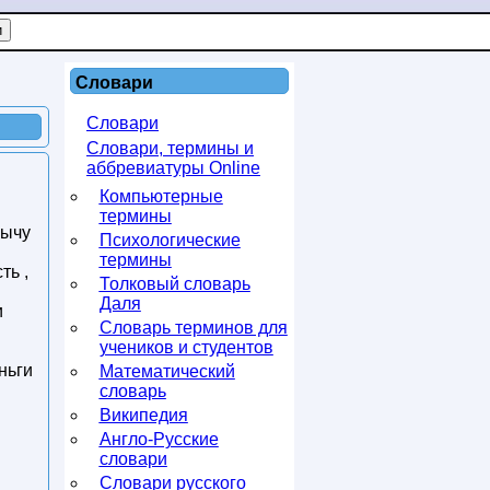
Словари
Словари
Словари, термины и
аббревиатуры Online
Компьютерные
термины
бычу
Психологические
термины
ть ,
Толковый словарь
Даля
и
Словарь терминов для
учеников и студентов
ньги
Математический
словарь
Википедия
Англо-Русские
словари
Словари русского