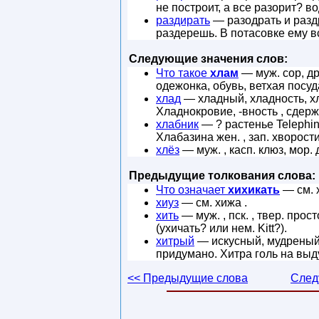
не построит, а все разорит? в
раздирать
— разодрать и раздр
раздерешь. В потасовке ему 
Следующие значения слов:
Что такое
хлам
— муж. сор, др
одежонка, обувь, ветхая посуд
хлад
— хладный, хладность, хл
Хладнокровие, -вность , сдер
хлабник
— ? растенье Telephin
Хлабазина жен. , зап. хворост
хлёз
— муж. , касп. клюз, мор.
Предыдущие толкования слова:
Что означает
хихикать
— см. 
хиуз
— см. хижа .
хить
— муж. , пск. , твер. про
(ухичать? или нем. Kitt?).
хитрый
— искусный, мудреный,
придумано. Хитра голь на выду
<< Предыдущие слова
След