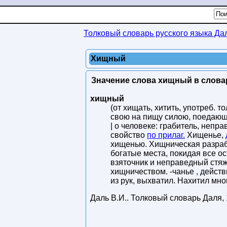
Толковый словарь русского языка Да
Хищный
Значение слова хищный в слова
хищный
(от хищать, хитить, употреб. т
свою на пищу силою, поедающ
| о человеке: грабитель, непр
свойство
по прилаг.
Хищенье,
хищенью. Хищническая разра
богатые места, покидая все ост
взяточник и неправедный стя
хищничеством. -чанье , дейст
из рук, выхватил. Нахитил мно
Даль В.И.
.
Толковый словарь Даля
,