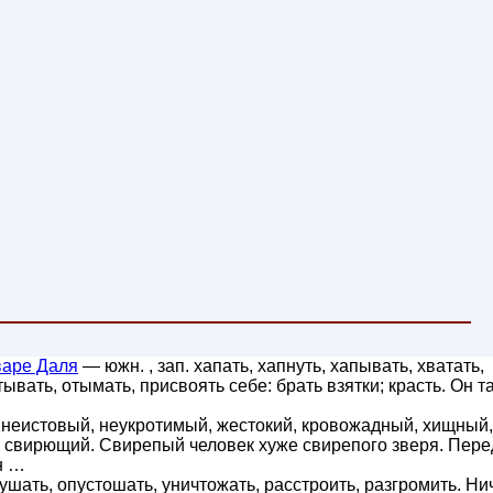
варе Даля
— южн. , зап. хапать, хапнуть, хапывать, хватать,
ывать, отымать, присвоять себе: брать взятки; красть. Он т
 неистовый, неукротимый, жестокий, кровожадный, хищный,
. свирющий. Свирепый человек хуже свирепого зверя. Пере
н …
ушать, опустошать, уничтожать, расстроить, разгромить. Ни