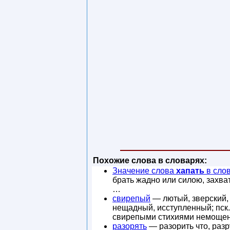
Похожие слова в словарях:
Значение слова
хапать
в сло
брать жадно или силою, захват
…
свирепый
— лютый, зверский,
нещадный, исступленный; пск
свирепыми стихиями немоще
разорять
— разорить что, разр