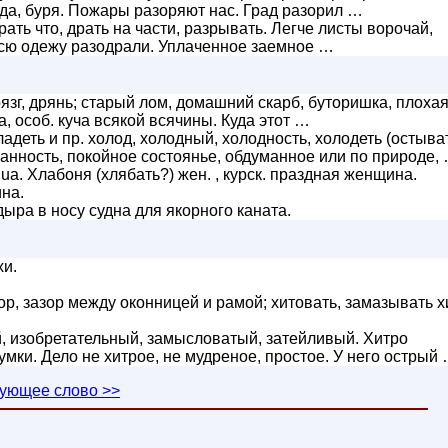
ода, буря. Пожары разоряют нас. Град разорил …
ать что, драть на части, разрывать. Легче листы ворочай,
всю одежу разодрали. Уплаченное заемное …
язг, дрянь; старый лом, домашний скарб, буторишка, плоха
а, особ. куча всякой всячины. Куда этот …
адеть и пр. холод, холодный, холодность, холодеть (остыват
жанность, покойное состоянье, обдуманное или по природе,
ua. Хлабоня (хлябать?) жен. , курск. праздная женщина.
ина.
 дыра в носу судна для якорного каната.
хи.
стор, зазор между оконницей и рамой; хитовать, замазывать х
 изобретательный, замысловатый, затейливый. Хитро
мки. Дело не хитрое, не мудреное, простое. У него острый
ующее слово >>