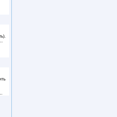
я
ь).
 …
ить
 …