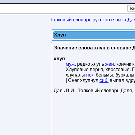
Толковый словарь русского языка Да
Хлуп
Значение слова хлуп в словаре Д
хлуп
муж.
редко хлупь
жен.
кончик к
Хлуповые перья, хвостовые. Гл
хлупалы
пск.
бельмы, буркалы,
| Снег хлупнул
сиб.
выпал вдруг
Даль В.И.
.
Толковый словарь Даля
,