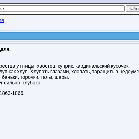
ля
аля.
рестца у птицы, хвостец, куприк, кардинальский кусочек.
уп как хлуп. Хлупать глазами, хлопать, таращить в недоум
 баньки, торочки, талы, шары.
 сильно, глубоко.
1863-1866
.