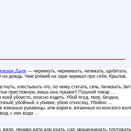
ловаре Даля
— чирикнуть, чирикивать, чиликать, щебетать.
 на дождь. Чиж робкий на заре чирикал про себя, Крылов.
уть, хлестывать что, по чему, стегать, сечь, бичевать, бит
стни пристяжную, вишь она лукавит! Пушной товар …
 коей убоисто, опасно ездить. Убой ягод, твер. бездна,
чный, убойный, к убивке, убою относящ. Убойно …
 кожаные рукавицы, или вареги, вязанные из конского вол
евод, с них вода …
 вяло, лениво идти или ехать. сар. мошенничать, плутовать