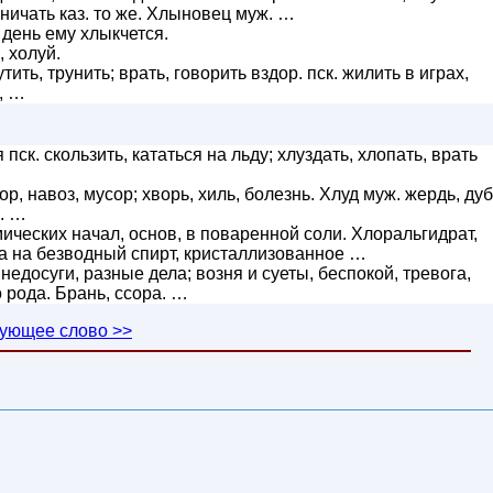
ничать каз. то же. Хлыновец муж. …
 день ему хлыкчется.
, холуй.
шутить, трунить; врать, говорить вздор. пск. жилить в играх,
 , …
 пск. скользить, кататься на льду; хлуздать, хлопать, врать
ор, навоз, мусор; хворь, хиль, болезнь. Хлуд муж. жердь, ду
б. …
мических начал, основ, в поваренной соли. Хлоральгидрат,
а на безводный спирт, кристаллизованное …
 недосуги, разные дела; возня и суеты, беспокой, тревога,
 рода. Брань, ссора. …
ующее слово >>