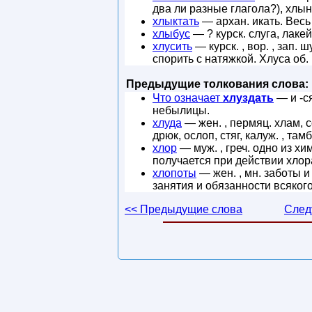
два ли разные глагола?), хлын
хлыктать
— архан. икать. Весь
хлыбус
— ? курск. слуга, лакей
хлусить
— курск. , вор. , зап. 
спорить с натяжкой. Хлуса об.
Предыдущие толкования слова:
Что означает
хлуздать
— и -ся
небылицы.
хлуда
— жен. , пермяц. хлам, с
дрюк, ослоп, стяг, калуж. , там
хлор
— муж. , греч. одно из хи
получается при действии хлор
хлопоты
— жен. , мн. заботы и
занятия и обязанности всякого
<< Предыдущие слова
След