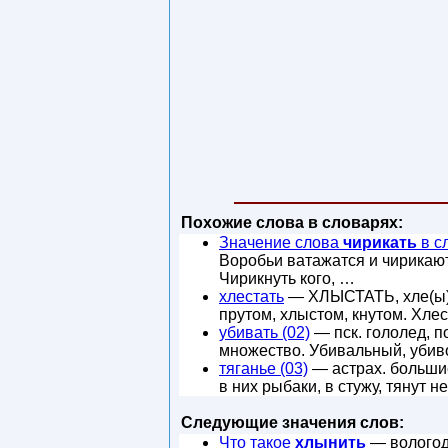
Похожие слова в словарях:
Значение слова
чирикать
в с
Воробьи ватажатся и чирикают
Чирикнуть кого, …
хлестать
— ХЛЫСТАТЬ, хле(ы)стн
прутом, хлыстом, кнутом. Хле
убивать (02)
— пск. гололед, по
множество. Убивальный, убиво
тяганье (03)
— астрах. большие
в них рыбаки, в стужу, тянут н
Следующие значения слов:
Что такое
хлынить
— вологод.