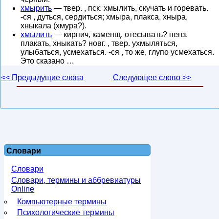
хмырить
— твер. , пск. хмылить, скучать и горевать.
-ся , дуться, сердиться; хмыра, плакса, хныра,
хныкала (хмура?).
хмылить
— кирпич, каменщ. отесывать? пенз.
плакать, хныкать? новг. , твер. ухмыляться,
улыбаться, усмехаться. -ся , то же, глупо усмехаться.
Это сказано …
<< Предыдущие слова
Следующее слово >>
Словари
Словари
Словари, термины и аббревиатуры
Online
Компьютерные термины
Психологические термины