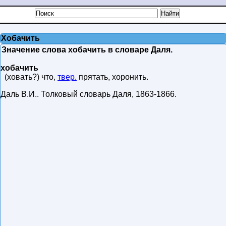
Хобачить
Значение слова хобачить в словаре Даля.
хобачить
(ховать?) что,
твер.
прятать, хоронить.
Даль В.И.
.
Толковый словарь Даля
,
1863-1866
.