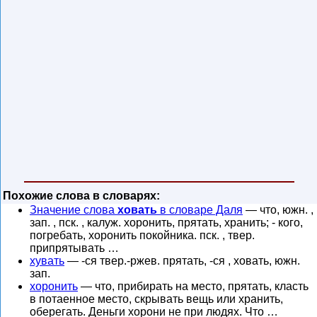
Похожие слова в словарях:
Значение слова
ховать
в словаре Даля
— что, южн. ,
зап. , пск. , калуж. хоронить, прятать, хранить; - кого,
погребать, хоронить покойника. пск. , твер.
припрятывать …
хувать
— -ся твер.-ржев. прятать, -ся , ховать, южн.
зап.
хоронить
— что, прибирать на место, прятать, класть
в потаенное место, скрывать вещь или хранить,
оберегать. Деньги хорони не при людях. Что …