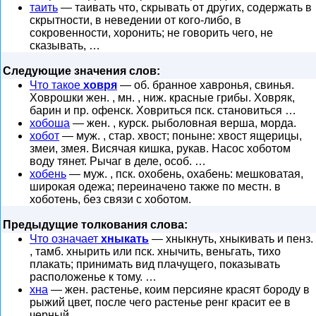
таить
— таивать что, скрывать от других, содержать в
скрытности, в неведении от кого-либо, в
сокровенности, хоронить; не говорить чего, не
сказывать, …
Следующие значения слов:
Что такое
ховря
— об. бранное хавронья, свинья.
Ховрошки жен. , мн. , ниж. красные грибы. Ховряк,
барин и пр. офенск. Ховриться пск. становиться …
хобоша
— жен. , курск. рыболовная верша, морда.
хобот
— муж. , стар. хвост; поныне: хвост ящерицы,
змеи, змея. Висячая кишка, рукав. Насос хоботом
воду тянет. Рычаг в деле, особ. …
хобень
— муж. , пск. охобень, охабень: мешковатая,
широкая одежа; переиначено также по местн. в
хоботень, без связи с хоботом.
Предыдущие толкования слова:
Что означает
хныкать
— хныкнуть, хныкивать и пенз.
, тамб. хнырить или пск. хнычить, веньгать, тихо
плакать; принимать вид плачущего, показывать
расположенье к тому. …
хна
— жен. растенье, коим персияне красят бороду в
рыжий цвет, после чего растенье ренг красит ее в
черный.