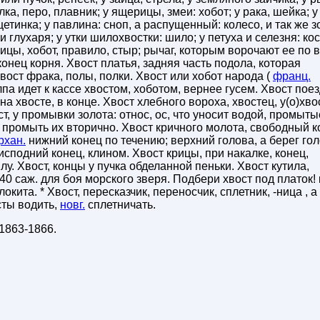
лка, перо, плавник; у ящерицы, змеи: хобот; у рака, шейка; у
щетинка; у павлина: сноп, а распущенный: колесо, и так же з
глухаря; у утки шилохвостки: шило; у петуха и селезня: ко
ицы, хобот, правило, стыр; рычаг, которым ворочают ее по в
конец корня. Хвост платья, задняя часть подола, которая
вост фрака, полы, полки. Хвост или хобот народа (
франц.
олпа идет к кассе хвостом, хоботом, вернее гусем. Хвост поез
на хвосте, в конце. Хвост хлебного вороха, хвостец, у(о)хво
ост, у промывки золота: относ, ос, что уносит водой, промыты
, промыть их вторично. Хвост кричного молота, свободный 
рхан.
нижний конец по течению; верхний голова, а берег го
исподний конец, клином. Хвост крицы, при накалке, конец,
. Хвост, концы у пучка обделанной пеньки. Хвост кутила,
40 саж. для боя морского зверя. Подбери хвост под платок! 
окита. * Хвост, пересказчик, переносчик, сплетник, -ница , а
сты водить,
новг.
сплетничать.
1863-1866
.