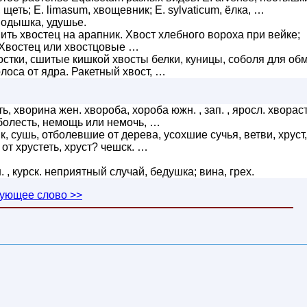
щеть; Е. limasum, хвощевник; E. sylvaticum, ёлка, …
о одышка, удушье.
ить хвостец на арапник. Хвост хлебного вороха при вейке;
. Хвостец или хвостцовые …
остки, сшитые кишкой хвосты белки, куницы, соболя для об
лоса от ядра. Ракетный хвост, …
, хворина жен. хвороба, хороба южн. , зап. , яросл. хворас
 болесть, немощь или немочь, …
, сушь, отболевшие от дерева, усохшие сучья, ветви, хруст,
и от хрустеть, хруст? чешск. …
 курск. неприятный случай, бедушка; вина, грех.
ующее слово >>