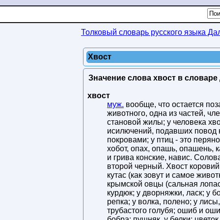
Толковый словарь русского языка Да
Хвост
Значение слова хвост в словаре 
хвост
муж.
вообще, что остается поз
животного, одна из частей, чл
становой жилы; у человека хв
исилючений, подавших повод к
покровами; у птиц - это перяно
хобот, опах, опашь, опашень, 
и грива конские, навис. Солов
второй черный. Хвост коровий:
кутас (как зовут и самое живот
крымской овцы (сальная лопас
курдюк; у дворняжки, ласк; у б
репка; у волка, полено; у лисы
трубастого голубя; ошиб и ошиб
бобра; пушняк, у белки; цветок