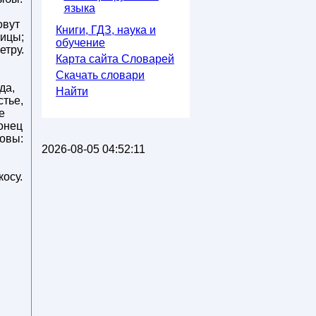
языка
овут
Книги, ГДЗ, наука и
сицы;
обучение
етру.
Карта сайта Словарей
Скачать словари
да,
Найти
стье,
е
конец
ловы:
2026-08-05 04:52:11
косу.