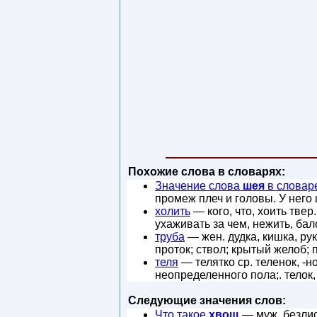
Похожие слова в словарях:
Значение слова
шея
в словар
промеж плеч и головы. У него 
холить
— кого, что, хоить твер
ухаживать за чем, нежить, ба
труба
— жен. дудка, кишка, рук
проток; ствол; крытый желоб;
теля
— телятко ср. теленок, -н
неопределенного пола;. телок,
Следующие значения слов:
Что такое
хвощ
— муж. безлис