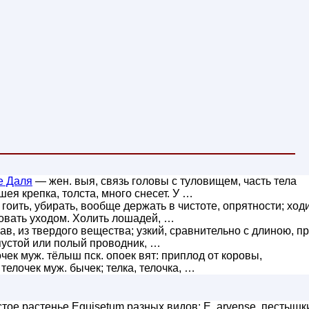
е Даля
— жен. выя, связь головы с туловищем, часть тела
шея крепка, толста, много снесет. У …
. гоить, убирать, вообще держать в чистоте, опрятности; ходи
ловать уходом. Холить лошадей, …
ав, из твердого вещества; узкий, сравнительно с длиною, пр
 пустой или полый проводник, …
очек муж. тёлыш пск. опоек вят: приплод от коровы,
 телочек муж. бычек; телка, телочка, …
тое растенье Equisetum разных видов: E. arvense, пестышк