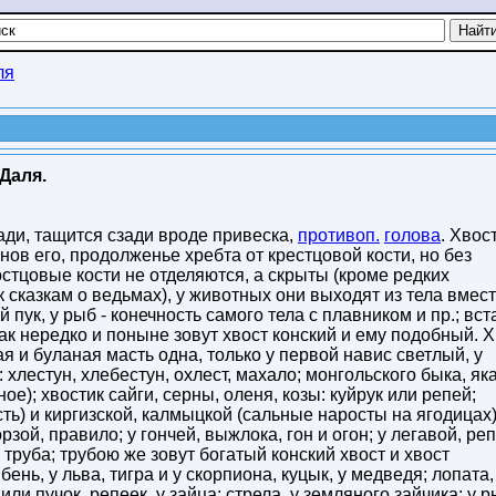
ля
Даля.
ади, тащится сзади вроде привеска,
противоп.
голова
. Хвос
енов его, продолженье хребта от крестцовой кости, но без
остцовые кости не отделяются, а скрыты (кроме редких
 сказкам о ведьмах), у животных они выходят из тела вмест
й пук, у рыб - конечность самого тела с плавником и пр.; вст
как нередко и поныне зовут хвост конский и ему подобный. 
ая и буланая масть одна, только у первой навис светлый, у
 хлестун, хлебестун, охлест, махало; монгольского быка, яка
ное); хвостик сайги, серны, оленя, козы: куйрук или репей;
ть) и киргизской, калмыцкой (сальные наросты на ягодицах)
орзой, правило; у гончей, выжлока, гон и огон; у легавой, ре
, труба; трубою же зовут богатый конский хвост и хвост
ень, у льва, тигра и у скорпиона, куцык, у медведя; лопата,
 или пучок, репеек, у зайца; стрела, у земляного зайчика; у 