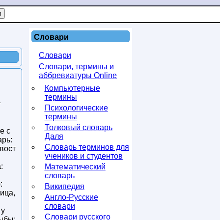
Словари
Словари
Словари, термины и
аббревиатуры Online
Компьютерные
термины
т
Психологические
термины
Толковый словарь
е с
Даля
арь:
Словарь терминов для
Хвост
учеников и студентов
:
Математический
словарь
:
Википедия
пица,
Англо-Русские
словари
 у
Словари русского
рыбы: