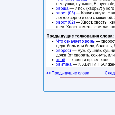
пестушки, пупыши; E. hyemale, 
хвоша
— ? пск. (хворь?) у ког
хвост (03)
— Кончик кнута. Нав
легкое зерно и сор с мякиной
хвост (02)
— Хвост, хвосты, хв
шеи. Хвост кометы, светлая по
Предыдущие толкования слова:
Что означает
хворь
— хворость
церк. боль или боли, болезнь,
хворост
— муж. сушняк, сушник
дрязг (от хворать, сохнуть, ил
хвой
— хвоян и пр. см. хвоя .
хвитина
— ?, ХВИТИНКА? жен. ,
<< Предыдущие слова
След