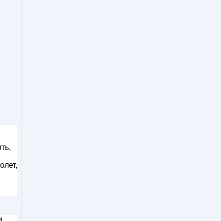
ть,
олет,
и,