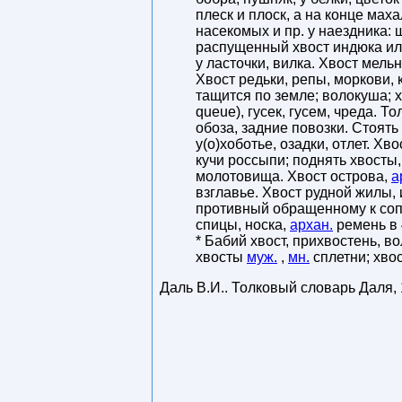
плеск и плоск, а на конце маха
насекомых и пр. у наездника: 
распущенный хвост индюка или 
у ласточки, вилка. Хвост мельн
Хвост редьки, репы, моркови, 
тащится по земле; волокуша; х
queue), гусек, гусем, чреда. Т
обоза, задние повозки. Стоять 
у(о)хоботье, озадки, отлет. Хв
кучи россыпи; поднять хвосты
молотовища. Хвост острова,
а
взглавье. Хвост рудной жилы, 
противный обращенному к соплу
спицы, носка,
архан.
ремень в 
* Бабий хвост, прихвостень, вол
хвосты
муж.
,
мн.
сплетни; хво
Даль В.И.
.
Толковый словарь Даля
,