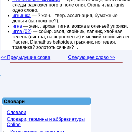
следы разложенного в поле огня. Огонь и лат. ignis
одно слово.
игнишка
— ? жен. , твер. ассигнация, бумажные
деньги (кантюжное?).
игна
— жен. , архан. гигна, вожжа в оленьей упряжи.
игла (02)
— собир. хвоя, хвойник, лапник, хвойная
зелень (листва, на чернолесье) и мелкий хвойный лес.
Растен. Dianathus beltoides, грыжник, ногтевая,
травянка? золототысячник? …
<< Предыдущие слова
Следующее слово >>
Словари
Словари
Словари, термины и аббревиатуры
Online