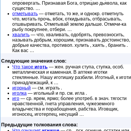
опровергать. Признавая Бога, отрицаю дьявола, как
существо. …
отметывать
— отметать, то же, и однокр. отметнуть
что, мотать прочь, вбок, откидывать, отбрасывать,
отшвыривать. Отметывай землю дальше. Отмечи-ка
рыбу покрупнее, отбери. …
хвалить
— что, хваливать, одобрять, превозносить,
называть добрым, хорошим, признавать достоинство,
добрые качества, противоп. хулить , хаять , бранить .
Как вас …
Следующие значения слов:
Что такое
иготь
— жен. ручная ступа, ступка, особ.
металлическая и каменная. В аптеке иготки
стеклянные. Нашу иготишку разбили. Иготный, к иготи
принадлежащий, к …
игорный
— см. играть .
иголка
— игольный и пр. см. игла .
иго
— ср. ярем, ярмо; более употреб. в знач. тягости
нравственной, гнета управления, чужеземного
владычества и порабощения, рабства. Иговщик,
игоносец, иготерпец, несущий …
Предыдущие толкования слова:
Что означает
игнище
— ср. , пск. огнище, остатки или