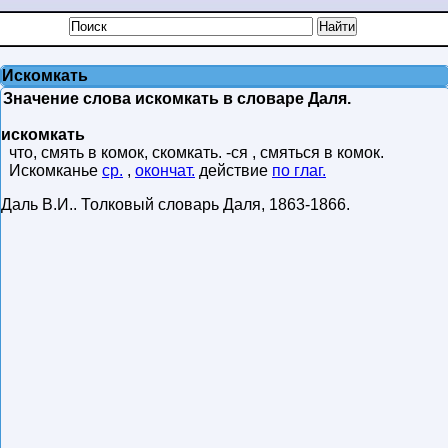
Искомкать
Значение слова искомкать в словаре Даля.
искомкать
что, смять в комок, скомкать. -ся , смяться в комок.
Искомканье
ср.
,
окончат.
действие
по глаг.
Даль В.И.
.
Толковый словарь Даля
,
1863-1866
.