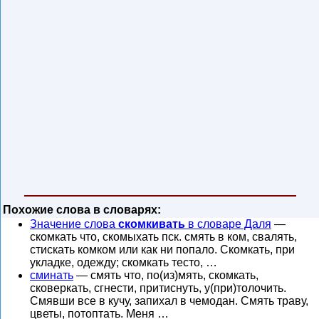
Похожие слова в словарях:
Значение слова
скомкивать
в словаре Даля
—
скомкать что, скомыхать пск. смять в ком, свалять,
стискать комком или как ни попало. Скомкать, при
укладке, одежду; скомкать тесто, …
сминать
— смять что, по(из)мять, скомкать,
сковеркать, сгнести, притиснуть, у(при)толочить.
Смявши все в кучу, запихал в чемодан. Смять траву,
цветы, потоптать. Меня …