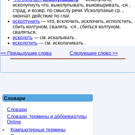
исколупнуть что, выколупывать, выковыривать, -ся ,
страд. и возвр. по смыслу речи. Исколупанье ср. ,
окончат. действие по глаг.
исколтунить
— что, всклочить, исклочить, исполстить,
сбить колтуном, свалять. -ся , сбиться колтуном,
сваляться.
исколоть
— см. искалывать .
исколотить
— см. исколачивать .
<< Предыдущие слова
Следующее слово >>
Словари
Словари
Словари, термины и аббревиатуры
Online
Компьютерные термины