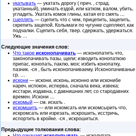
укатывать
— укатать дорогу ( прич. , страд.
укатанный), уминать ездой, или катком, валом, убить,
угладить. Укатать комок глины, катая его смять …
сцеплять
— сцепить что с чем, прицепить, зацепить,
скрепить зацепой. Колымаги по чугунке сцепляют, как
подчалки. Сцепить себя, твер. сдержать, удержаться.
Ужь …
Следующие значения слов:
Что такое
исконопачивать
— исконопатить что,
законопачивать пазы, щели; изводить конопаткою
припас, конопать, паклю, мох; избить конопатку,
пазник. -ся , быть исконопачиваему. Исконопачиванье
ср. …
искони
— искони, исконь, исконно или исконибе
нареч. испокон, исперва, сначала века, извека;
исстари, издавна, с давнишних лет, со стародавних
времен. Искони …
искомый
— см. искать .
искомшить
— или искомсать или искомсырить что,
искромсать или изрезать, искрошить, исстричь,
испортить в кройке. -ся , искрошиться.
Предыдущие толкования слова:
Что означает
исколупывать
— исколупать,