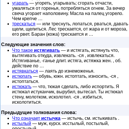
угарать
— угореть, угарывать; сгорать отчасти,
умаляться от горенья, потребляться огнем. За вечер
свеча угорает наполовину. Масла на палец угорело.
Чем крепче …
трескаться
— или треснуть, лопаться, рваться, давать
щели, щелиться. Лес трескается, от жара и от мороза,
его рвет. Баран (кожа) трескается и …
Следующие значения слов:
Что такое
истягивать
— и истягать, истянуть что,
вытягивать откуда, извлекать. -ся , извлекаться.
Истягиванье, -ганье длит. истяга, истяжка жен. , об.
действие по …
истявкаться
— лаять до изнеможенья.
истюпать
— обувь, южн. истоптать, износить, -ся ,
истоптаться.
истюкать
— что, тюкая сделать, либо испортить. Я
истюкал истуканчик, вырубил, вытесал. Ты истюкал
стену, молотком, исколотил. -ся , избиться,
исколотиться.
Предыдущие толкования слова:
Что означает
истычка
— истычь, см. истыкивать .
истылый
— муж, курск. исстылый, постылый,
опостылый.