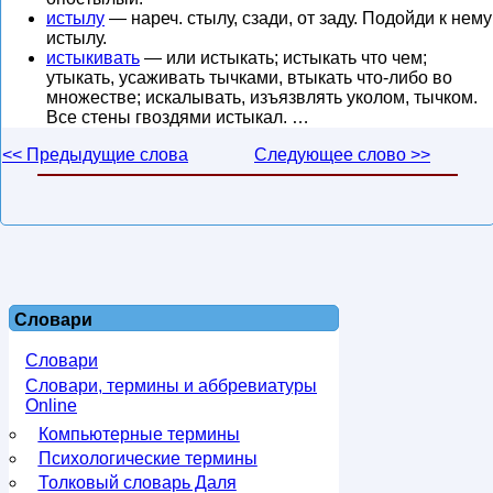
истылу
— нареч. стылу, сзади, от заду. Подойди к нему
истылу.
истыкивать
— или истыкать; истыкать что чем;
утыкать, усаживать тычками, втыкать что-либо во
множестве; искалывать, изъязвлять уколом, тычком.
Все стены гвоздями истыкал. …
<< Предыдущие слова
Следующее слово >>
Словари
Словари
Словари, термины и аббревиатуры
Online
Компьютерные термины
Психологические термины
Толковый словарь Даля