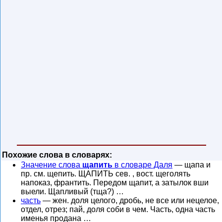
Похожие слова в словарях:
Значение слова
щапить
в словаре Даля
— щапа и
пр. см. щепить. ЩАПИТЬ сев. , вост. щеголять
напоказ, франтить. Передом щапит, а затылок вши
выели. Щапливый (тща?) …
часть
— жен. доля целого, дробь, не все или нецелое,
отдел, отрез; пай, доля соби в чем. Часть, одна часть
именья продана …