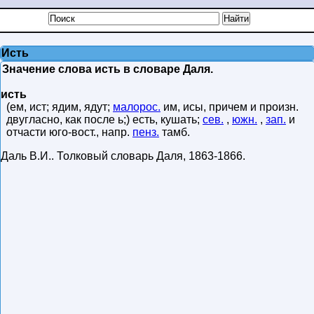
Исть
Значение слова исть в словаре Даля.
исть
(ем, ист; ядим, ядут;
малорос.
им, исы, причем и произн.
двугласно, как после ь;) есть, кушать;
сев.
,
южн.
,
зап.
и
отчасти юго-вост., напр.
пенз.
тамб.
Даль В.И.
.
Толковый словарь Даля
,
1863-1866
.