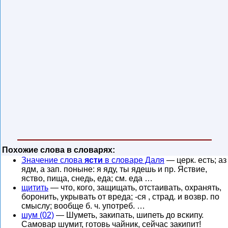
Похожие слова в словарях:
Значение слова
ясти
в словаре Даля
— церк. есть; аз
ядм, а зап. поныне: я яду, ты ядешь и пр. Яствие,
яство, пища, снедь, еда; см. еда …
щитить
— что, кого, защищать, отстаивать, охранять,
боронить, укрывать от вреда; -ся , страд. и возвр. по
смыслу; вообще б. ч. употреб. …
шум (02)
— Шуметь, закипать, шипеть до вскипу.
Самовар шумит, готовь чайник, сейчас закипит!