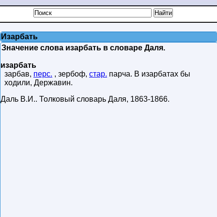
Изарбать
Значение слова изарбать в словаре Даля.
изарбать
зарбав,
перс.
, зербоф,
стар.
парча. В изарбатах бы
ходили, Державин.
Даль В.И.
.
Толковый словарь Даля
,
1863-1866
.