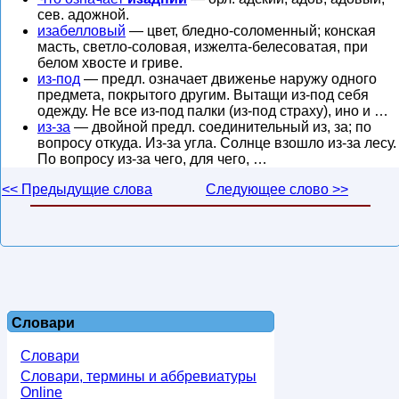
сев. адожной.
изабелловый
— цвет, бледно-соломенный; конская
масть, светло-соловая, изжелта-белесоватая, при
белом хвосте и гриве.
из-под
— предл. означает движенье наружу одного
предмета, покрытого другим. Вытащи из-под себя
одежду. Не все из-под палки (из-под страху), ино и …
из-за
— двойной предл. соединительный из, за; по
вопросу откуда. Из-за угла. Солнце взошло из-за лесу.
По вопросу из-за чего, для чего, …
<< Предыдущие слова
Следующее слово >>
Словари
Словари
Словари, термины и аббревиатуры
Online