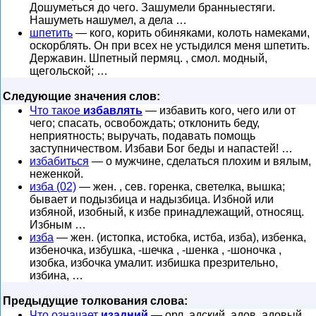
Дошуметься до чего. Зашумели бранныестяги.
Нашуметь нашумел, а дела …
шпетить
— кого, корить обиняками, колоть намеками,
оскорблять. Он при всех не устыдился меня шпетить.
Державин. Шпетный пермяц. , смол. модный,
щегольской; …
Следующие значения слов:
Что такое
избавлять
— избавить кого, чего или от
чего; спасать, освобождать; отклонить беду,
неприятность; выручать, подавать помощь
заступничеством. Избави Бог беды и напастей! …
избабиться
— о мужчине, сделаться плохим и вялым,
неженкой.
изба (02)
— жен. , сев. горенка, светелка, вышка;
бывает и подызбица и надызбица. Избной или
избяной, изобный, к избе принадлежащий, относящ.
Избным …
изба
— жен. (истопка, истобка, истба, изба), избенка,
избеночка, избушка, -шечка , -шенка , -шоночка ,
изобка, избочка умалит. избишка презрительно,
избина, …
Предыдущие толкования слова:
Что означает
изадний
— орл. адский, адов, адовый,