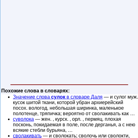
Похожие слова в словарях:
Значение слова
сулок
в словаре Даля
— и сулог муж.
кусок шитой ткани, которой убран архиерейский
посох. вологод. небольшая ширинка, маленькое
полотенце, тряпичка; вероятно от сволакивать как …
суволока
— жен. , курск. , орл. , пермяц. плохая
посконь, покидаемая в поле, после дерганья, а с нею
всякие стебли бурьяна, …
сволакивать
— и сволокать; сволочь или сволокти,