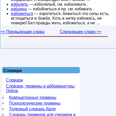
изболеть
— изболелый, см. избаливать .
избоина
— избойчиться и пр. см. избивать .
избожиться
— изротиться, божиться что силы есть,
истощиться в божбе. Хоть в нитку избожись, не
поверю! Без правды жить, избожиться, а не …
<< Предыдущие слова
Следующее слово >>
Словари
Словари
Словари, термины и аббревиатуры
Online
Компьютерные термины
Психологические термины
Толковый словарь Даля
Словарь терминов для учеников и