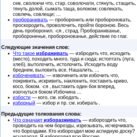
сев. сволокчи что, стар. соволочати, стянуть, стащить,
тянуть долой, сымать таща, волоком; совлекать,
совлечь, совлещи; …
проборанивать
— проборонить или пробороновать,
проскородить, проволочить, пройти бороною. Весь
день проборонил. -ся , страд. Пробораниванье,
пробороненье, проборонованье, действие по глаг.
Следующие значения слов:
Что такое
избраживать
— избродить что, исходить
(место), походить много, туда и сюда; истоптать (луга,
хлеб), вытолочить, истолочить. Исходить воду
бреднем, выловить все. Нашалить, …
избоченивать;
— извоченить или избочить что,
покривить, искривить, наклонить, поставить криво,
косо, боком. -ся , выстакить один бок вперед,
изогнуться боком Избочина …
избости
— кого, см. избодать .
изборный
— избор и пр. см. избирать .
Предыдущие толкования слова:
Что означает
изборазживать
— избороздить что,
проводить на чем борозды, изрезывать, исчерчивать
что бороздами. Кто избороздил мою аспидную доску?
исцарапал. Я избороздил всю Россию, …