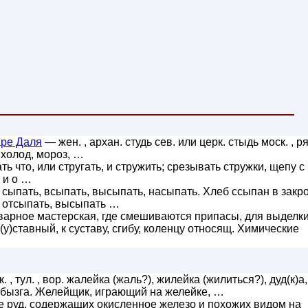
аре Даля
— жен. , архан. студь сев. или церк. стыдь моск. , ряз
, холод, мороз, …
ть что, или стругать, и стружить; срезывать стружки, щепу с 
е и о …
 сыпать, всыпать, высыпать, насыпать. Хлеб ссыпан в закр
ь, отсыпать, высыпать …
варное мастерская, где смешиваются припасы, для выделк
(у)ставный, к суставу, сгибу, коленцу относящ. Химические
. , тул. , вор. жалейка (жаль?), жилейка (жилиться?), дуд(к)а,
чибызга. Желейщик, играющий на желейке, …
руд, содержащих окисленное железо и похожих видом на