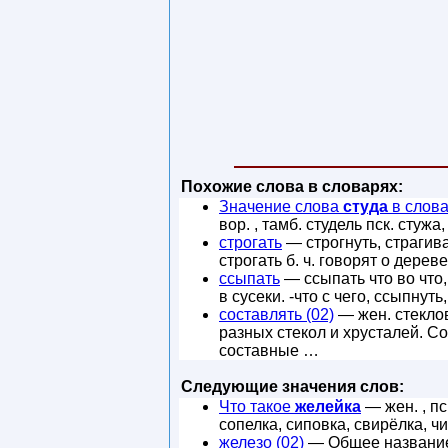
Похожие слова в словарях:
Значение слова
студа
в слов
вор. , тамб. студель пск. стужа
строгать
— строгнуть, страгива
строгать б. ч. говорят о дерев
ссыпать
— ссыпать что во что,
в сусеки. -что с чего, ссыпнут
составлять (02)
— жен. стекло
разных стекол и хрусталей. Со
составные …
Следующие значения слов:
Что такое
желейка
— жен. , пск
сопелка, сиповка, свирёлка, 
железо (02)
— Общее название 