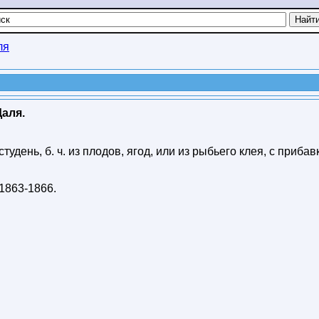
ля
Даля.
тудень, б. ч. из плодов, ягод, или из рыбьего клея, с приба
1863-1866
.