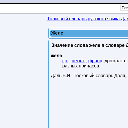
Толковый словарь русского языка Да
Желе
Значение слова желе в словаре 
желе
ср.
,
нескл.
,
франц.
дрожалка, с
разных припасов.
Даль В.И.
.
Толковый словарь Даля
,