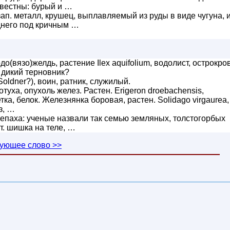
известны: бурый и …
 зап. металл, крушец, выплавляемый из руды в виде чугуна, 
днего под кричным …
о(вязо)желдь, растение Ilex aquifolium, водолист, острокров
, дикий терновник?
Soldner?), воин, ратник, служилый.
туха, опухоль желез. Растен. Erigeron droebachensis,
тка, белок. Железнянка боровая, растен. Solidago virgaurea,
з, …
епаха: ученые назвали так семью земляных, толстогорбых
ст. шишка на теле, …
ующее слово >>