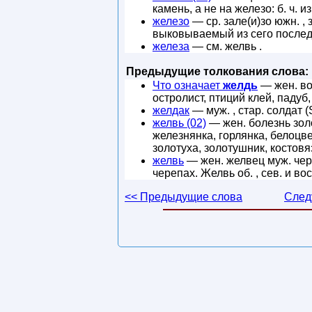
камень, а не на железо: б. ч. 
железо
— ср. зале(и)зо южн. ,
выковываемый из сего после
железа
— см. желвь .
Предыдущие толкования слова:
Что означает
желдь
— жен. вод
остролист, птиций клей, падуб
желдак
— муж. , стар. солдат (
желвь (02)
— жен. болезнь золо
железнянка, горлянка, белоцве
золотуха, золотушник, костовя
желвь
— жен. желвец муж. чер
черепах. Желвь об. , сев. и во
<< Предыдущие слова
След