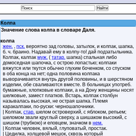
Колпа
Значение слова колпа в словаре Даля.
колпа
жен.
,
пск.
вероятно зад головы, затылок, и колпак, шапка,
б. ч. браино. Надавай ему в колпу-то! дай подзатыльника.
Колпак, калпак
муж.
(
татар.
шапка) спальная либо
домоседная шапочка, с острою лопастью; колпаки
вяжутся или ткутся обычно глухим боченком, со спуском
в оба конца на нет; одна половина колпака
выворачивается внутрь другой половины, и в шерстяном
изделии, обе сваливаются вместе. В больницах употреб.
бумажные, хлопковые колпаки, а на Дону женщины носят
шелковые, замест платков. Встарь, колпак столбун
называлась высокая, не острая шапка. Племя
каракалпаки, по-руски: черношапочники.
| Колпак,
стар.
шелом островерхий, с яблоком, репьем;
шеломом звали круглый сверху, а шишаком высокий, с
шишом (трубкою) и еловцем, значком в
нем.
| Колпак человек, вялый, глуповатый, простак.
| Цедилка, холщевой мешок, сквозь который