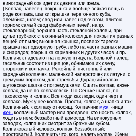
виноградный сок идет из давила или жема.
| Колпак, навесец, покрышка и вообще всякая вещь в
роде колпака, шапки: крышка перегонного куба,
алембика, шлем; свод или навес над очагом, плитою,
горном; самый свод фабричных печей, напр.
стекловарной; верхняя часть стекляной халявы, при
дутье трубкою; стеклянный колокол для покрытия разных
вещей от пыли; вьюшная крышка, посверх тарелки;
крышка на подзорную трубу, либо на части разных машин
и снарядов; покрышка карманных и других часов и пр.
Колпачек надевают на ловчую птицу, на больной палец;
гасильник состоит из щипцов, обнимаюших свечу,
сторожки и колпачка. Ружейный, пистонный или
зарядный колпачек, маленький наперсточек из латуни, с
гремучим порохом, для стрельбы. Дурацкий колпак,
шутовская шапка с погремушками. Сшить колпак, вязен
колпак, да не по-колпаковски. По Сеньке шапка, по
таковскому и колпак. Все люди как люди, один черт в
колпаке. Муж у нее колпак. Прости, колпак, а шапка и так!
Колпачный, к колпаку относящ. Колпачник
муж.
-ница
жен.
колпачный мастер или продавец; кто носить колпак,
ходить в нем; беззаботный домосед. На винокурных
заводах, колпачник смотрит за бражным кубом.
Колпаковатый человех, колпак, беззаботный;
простоватый. Колпачить что, кого, надеть колпак. Жены