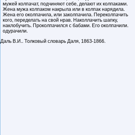
мужей колпачат, подчиняют себе, делают их колпаками.
Жена мужа колпаком накрыла или в колпак нарядила.
Жена его околпачила, или заколпачила. Переколпачить
кого, переделать на свой нрав. Наколлачить шапку,
наклобучить. Проколпачился с бабами. Его околпачили.
одурачили.
Даль В.И.
.
Толковый словарь Даля
,
1863-1866
.