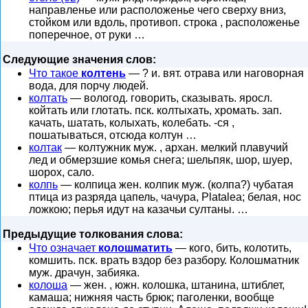
направленье или расположенье чего сверху вниз,
стойком или вдоль, противоп. строка , расположенье
поперечное, от руки …
Следующие значения слов:
Что такое
колтень
— ? и. вят. отрава или наговорная
вода, для порчу людей.
колтать
— вологод. говорить, сказывать. яросл.
койтать или глотать. пск. колтыхать, хромать. зап.
качать, шатать, колыхать, колебать. -ся ,
пошатываться, отсюда колтун …
колтак
— колтужник муж. , архан. мелкий плавучий
лед и обмерзшие комья снега; шельпяк, шор, шуер,
шорох, сало.
колпь
— колпица жен. колпик муж. (колпа?) чубатая
птица из разряда цапель, чачура, Platalea; белая, нос
ложкою; перья идут на казачьи султаны. …
Предыдущие толкования слова:
Что означает
колошматить
— кого, бить, колотить,
комшить. пск. врать вздор без разбору. Колошматник
муж. драчун, забияка.
колоша
— жен. , южн. колошка, штанина, штиблет,
камаша; нижняя часть брюк; паголенки, вообще