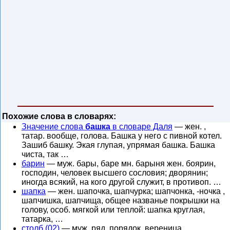
Похожие слова в словарях:
Значение слова
башка
в словаре Даля
— жен. ,
татар. вообще, голова. Башка у него с пивной котел.
Зашиб башку. Экая глупая, упрямая башка. Башка
чиста, так …
барин
— муж. бары, баре мн. барыня жен. боярин,
господин, человек высшего сословия; дворянин;
иногда всякий, на кого другой служит, в противоп. …
шапка
— жен. шапочка, шапчурка; шапчонка, -ночка ,
шапчишка, шапчища, общее названье покрышки на
голову, особ. мягкой или теплой: шапка круглая,
татарка, …
столб (02)
— муж. ряд, порядок, вереница,