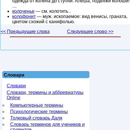
одежда от колена до ступни. Алеша, подвяжи колоши!
…
колоченье
— см. колотить .
колофонит
— муж. ископаемое: вид венисы, граната,
цветом схожий с канифолью.
<< Предыдущие слова
Следующее слово >>
Словари
Словари
Словари, термины и аббревиатуры
Online
Компьютерные термины
Психологические термины
Толковый словарь Даля
Словарь терминов для учеников и
студентов