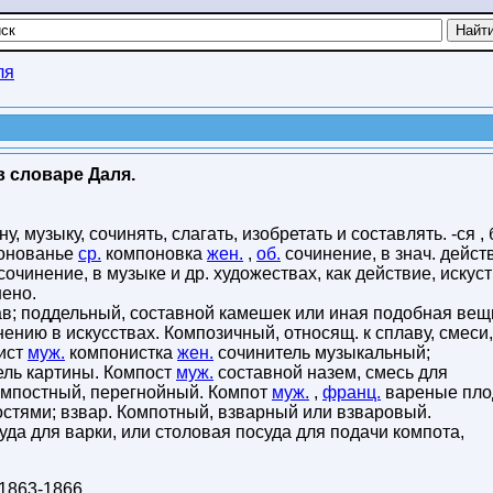
ля
 словаре Даля.
у, музыку, сочинять, слагать, изобретать и составлять. -ся ,
понованье
ср.
компоновка
жен.
,
об.
сочинение, в знач. действ
очинение, в музыке и др. художествах, как действие, искуст
нено.
лав; поддельный, составной камешек или иная подобная вещ
ению в искусствах. Композичный, относящ. к сплаву, смеси,
нист
муж.
компонистка
жен.
сочинитель музыкальный;
ель картины. Компост
муж.
составной назем, смесь для
Компостный, перегнойный. Компот
муж.
,
франц.
вареные пло
стями; взвар. Компотный, взварный или взваровый.
уда для варки, или столовая посуда для подачи компота,
1863-1866
.