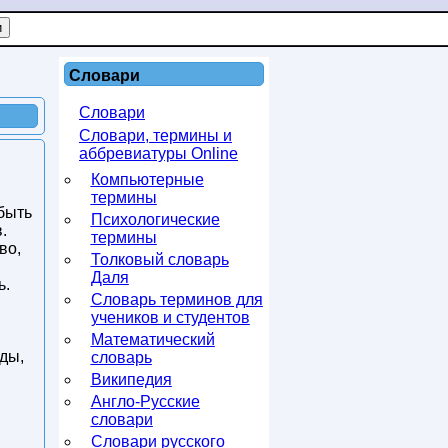
Словари
Словари
Словари, термины и
аббревиатуры Online
Компьютерные
термины
 быть
Психологические
.
термины
во,
Толковый словарь
Даля
ь.
Словарь терминов для
учеников и студентов
Математический
ды,
словарь
Википедия
Англо-Русские
словари
Словари русского