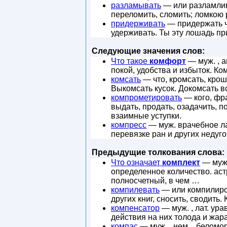
разламывать
— или разламлива
переломить, сломить; ломкою 
придерживать
— придержать чт
удерживать. Ты эту лошадь пр
Следующие значения слов:
Что такое
комфорт
— муж. , а
покой, удобства и избыток. К
комсать
— что, кромсать, кроши
Выкомсать кусок. Докомсать вс
компрометировать
— кого, фра
выдать, продать, озадачить, п
взаимные уступки.
компресс
— муж. врачебное ла
перевязке ран и других неду
Предыдущие толкования слова:
Что означает
комплект
— муж.
определенное количество. аст
полносчетный, в чем …
компилевать
— или компилиров
других книг, сносить, сводить.
компенсатор
— муж. , лат. ура
действия на них толода и жар
компас
— муж. , нем. , беломо