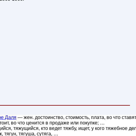
ре Даля
— жен. достоинство, стоимость, плата, во что ставя
стоит, во что ценится в продаже или покупке; …
йся, тяжущийся, кто ведет тяжбу, ищет, у кого тяжебное дел
, тягун, тягуша, сутяга, …