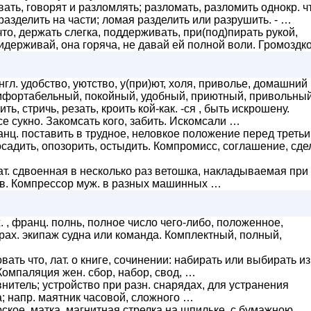
ть, говорят и разломлять; разломать, разломить однокр. ч
разделить на части; ломая разделить или разрушить. - …
о, держать слегка, поддерживать, при(под)пирать рукой,
идерживай, она горяча, не давай ей полной воли. Громоздк
нгл. удобство, уютство, у(при)ют, холя, приволье, домашний
омфортабельный, покойный, удобный, приютный, привольный
ть, стричь, резать, кроить кой-как. -ся , быть искрошену.
е сукно. Закомсать кого, забить. Искомсали …
нц. поставить в трудное, неловкое положение перед третьи
осадить, опозорить, остыдить. Компромисс, соглашение, сде
т. сдвоенная в несколько раз ветошка, накладываемая при
гов. Компрессор муж. в разных машинных …
 , франц. полнь, полное число чего-либо, положенное,
рах. экипаж судна или команда. Комплектный, полный,
ать что, лат. о книге, сочинении: набирать или выбирать из
 Компаляция жен. сбор, набор, свод, …
внитель; устройство при разн. снарядах, для устранения
а; напр. маятник часовой, сложного …
рское, матка, магнитная стрелка на шпильке, с бумажною