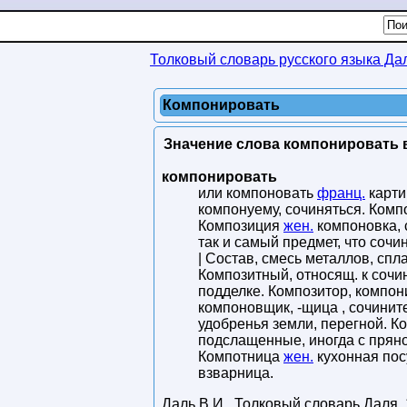
Толковый словарь русского языка Да
Компонировать
Значение слова компонировать в
компонировать
или компоновать
франц.
картин
компонуему, сочиняться. Ком
Композиция
жен.
компоновка, с
так и самый предмет, что сочи
| Состав, смесь металлов, сп
Композитный, относящ. к сочин
подделке. Композитор, компо
компоновщик, -щица , сочинит
удобренья земли, перегной. 
подслащенные, иногда с пряно
Компотница
жен.
кухонная пос
взварница.
Даль В.И.
.
Толковый словарь Даля
,