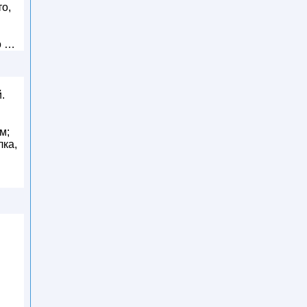
то,
о …
.
м;
лка,