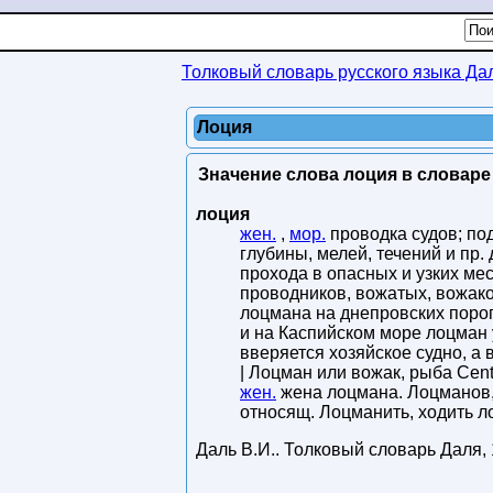
Толковый словарь русского языка Да
Лоция
Значение слова лоция в словаре
лоция
жен.
,
мор.
проводка судов; по
глубины, мелей, течений и пр.
прохода в опасных и узких ме
проводников, вожатых, вожак
лоцмана на днепровских порога
и на Каспийском море лоцман 
вверяется хозяйское судно, а 
| Лоцман или вожак, рыба Cen
жен.
жена лоцмана. Лоцманов,
относящ. Лоцманить, ходить 
Даль В.И.
.
Толковый словарь Даля
,