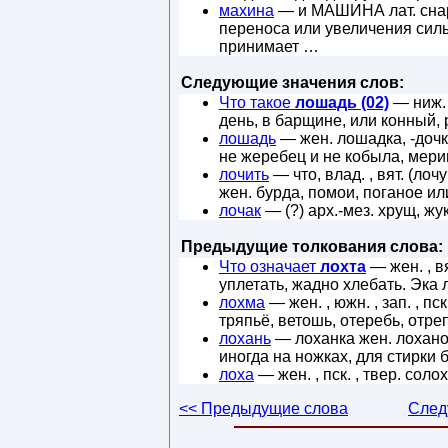
махина
— и МАШИНА лат. снаря
переноса или увеличения сил
принимает …
Следующие значения слов:
Что такое
лошадь (02)
— ниж. 
день, в барщине, или конный, 
лошадь
— жен. лошадка, -дочка
не жеребец и не кобыла, мери
лочить
— что, влад. , вят. (лоч
жен. бурда, помои, поганое и
лочак
— (?) арх.-мез. хрущ, жук
Предыдущие толкования слова:
Что означает
лохта
— жен. , вя
уплетать, жадно хлебать. Эка 
лохма
— жен. , южн. , зап. , пс
тряпьё, ветошь, отеребь, отре
лохань
— лоханка жен. лоханоч
иногда на ножках, для стирки 
лоха
— жен. , пск. , твер. сол
<< Предыдущие слова
След