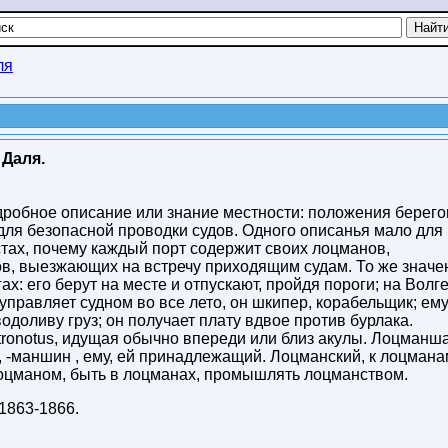
ля
 Даля.
дробное описание или знание местности: положения берего
 для безопасной проводки судов. Одного описанья мало для
стах, почему каждый порт содержит своих лоцманов,
ов, выезжающих на встречу приходящим судам. То же значе
х: его берут на месте и отпускают, пройдя пороги; на Волг
управляет судном во все лето, он шкипер, корабельщик; ем
водоливу груз; он получает плату вдвое против бурлака.
tronotus, идущая обычно впереди или близ акулы. Лоцманш
 -маншин , ему, ей принадлежащий. Лоцманский, к лоцмана
лоцманом, быть в лоцманах, промышлять лоцманством.
1863-1866
.