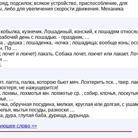
д, подсилок; всякое устройство, приспособление, для
ы, либо для увеличения скорости движения. Механика
кобылка, кузнечик. Лошадиный, конский, к лошадям относящ
рабочий день с лошадью. - праздник, …
 , -душка ; лошаденка, -ночка ; лошадища; вообще конь; ос
н. По …
у; лочет и локчет) лакать. Собака лочет, локчет или лакает. Ло
ли …
.
т. лапта, палка, которою бьют мяч. Лохтерить пск. , твер. ла
лохтеря, не нажущерится!
к. лохмы, лохмотья мн. лохмотье ср. , собир. клочья, лоскутья
пье, …
ка, обручная посудина, мелкая, круглая или долгая, с ушам
белья, мытья посуды, разноски …
оха, дура, глупая баба, дурища, дурында.
ующее слово >>