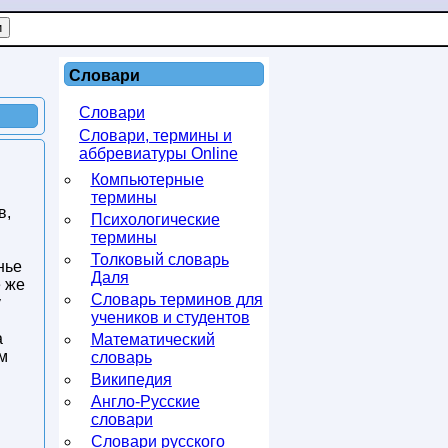
Словари
Словари
Словари, термины и
аббревиатуры Online
Компьютерные
термины
в,
Психологические
термины
Толковый словарь
нье
Даля
е же
Словарь терминов для
у
учеников и студентов
а
Математический
м
словарь
Википедия
Англо-Русские
словари
Словари русского