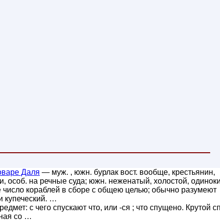
оваре Даля
— муж. , южн. бурлак вост. вообще, крестьянин,
и, особ. на речные суда; южн. неженатый, холостой, одинок
 число кораблей в сборе с общею целью; обычно разумеют
и купеческий. …
едмет: с чего спускают что, или -ся ; что спущено. Крутой сп
жная со …