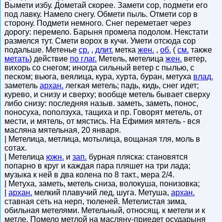
Вымети избу. Дометай скорее. Замети сор, подмети его
под лавку. Намело снегу. Обмети пыль. Отмети сор в
сторону. Подмети немного. Снег переметает через
дорогу: перемело. Барыня промела подолом. Некстати
размелся тут. Смети ворох в кучи. Умети отсюда сор
подальше. Метенье
ср.
,
длит.
метка
жен.
,
об.
(
см.
также
метать
) действие
по глаг.
Метель, метелица
жен.
ветер,
вихорь со снегом; иногда сильный ветер с пылью, с
песком; вьюга, веялица, кура, хурта, буран, метуха
влад.
заметель
архан.
легкая метель; падь, кидь, снег идет;
курево, и снизу и сверху; вообще метель бывает сверху
либо снизу: последняя назыв. заметь, заметь, понос,
поносуха, поползуха, тащиха и пр. Говорят метель, от
мести, и мятель, от мястись. На Ефимия мятель - вся
масляна мятельная, 20 января.
| Метелица, метлица, мотылица, вощаная тля, моль в
сотах.
| Метелица
южн.
и
зап.
бурная пляска: становятся
попарно в круг и каждая пара пляшет на три лада;
музыка к ней в два колена по 8 такт., мера 2/4.
| Метуха, заметь, метель сниза, волокуша, понизовка;
|
архан.
мелкий плавучий лед, шуга. Метуша,
архан.
ставная сеть на нерп, тюленей. Метелистая зима,
обильная метелями. Метельный, относящ. к метели и к
метле. Помело метлой на масляну-приедет осударыня