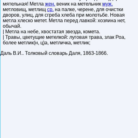
мятельная! Метла
жен.
веник на метельник
муж.
метловищ, метлищ
ср.
на палке, черене, для очистки
дворов, улиц, для сгреба хлеба при молотьбе. Новая
метла хлеско метет. Метла перед лавкой: хозяина нет,
обычай.
| Метла на небе, хвостатая звезда, комета.
| Травы, цветущие метелкой: луговая трава, злак Роа,
более метлик(н, ц)а, метличка, метлик;
Даль В.И.
.
Толковый словарь Даля
,
1863-1866
.