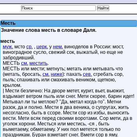
Месть
Значение слова месть в словаре Даля.
месть
муж.
мсто
ср.
,
церк.
у
нем.
виноделов в России: мост,
виноградное сусло, свежий сок, выжатый, но еще не
забродивший.
МЕСТЬ
см.
местить
.
МЕСТЬ или мести; метнуть; метать или метывать что
(метать, бросать,
см.
ниже
): пахать
сев.
сгребать сор,
пыль; спахивать или смахивать веником, щеткою,
крылом.
| Мести безлично: На дворе метет, курит, вьет, вьюжит,
вздымает ветром пыль или снег. Мети скорее, барин идет!
Метывал ли ты метлою? "Да, метал когда-то". Метни
разок, да и полно. Мести в два веника, о супругах, жить
несогласно, быть в ссоре. Мести сор из избы, выносить
вести. Мети всяк перед своими воротами. Сор мети, да в
уголок хорони. Месться или местись, -ся , быть
выметаему, обметаему. У них пол метется только по
праздникам. Буран взметает снег. Вмети сор в яму.