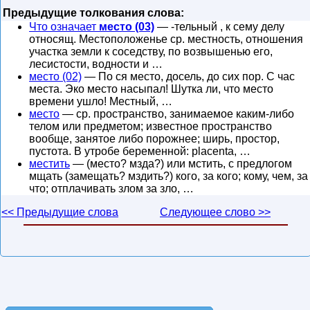
Предыдущие толкования слова:
Что означает
место (03)
— -тельный , к сему делу
относящ. Местоположенье ср. местность, отношения
участка земли к соседству, по возвышенью его,
лесистости, водности и …
место (02)
— По ся место, досель, до сих пор. С час
места. Эко место насыпал! Шутка ли, что место
времени ушло! Местный, …
место
— ср. пространство, занимаемое каким-либо
телом или предметом; известное пространство
вообще, занятое либо порожнее; ширь, простор,
пустота. В утробе беременной: placenta, …
местить
— (место? мзда?) или мстить, с предлогом
мщать (замещать? мздить?) кого, за кого; кому, чем, за
что; отплачивать злом за зло, …
<< Предыдущие слова
Следующее слово >>