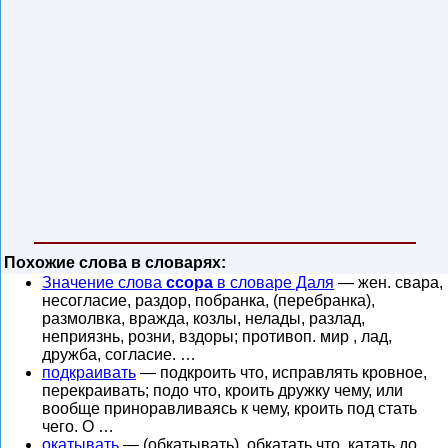
Похожие слова в словарях:
Значение слова
ссора
в словаре Даля
— жен. свара,
несогласие, раздор, побранка, (перебранка),
размолвка, вражда, козлы, нелады, разлад,
неприязнь, розни, вздоры; противоп. мир , лад,
дружба, согласие. …
подкраивать
— подкроить что, исправлять кровное,
перекраивать; подо что, кроить дружку чему, или
вообще приноравливаясь к чему, кроить под стать
чего. О …
окатывать
— (обкатывать), обкатать что, катать до