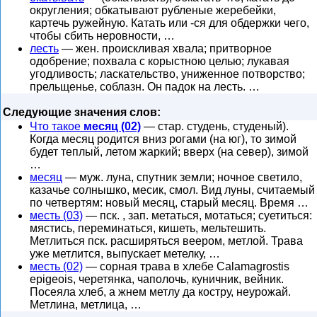
округления; обкатывают рубленые жеребейки,
картечь ружейную. Катать или -ся для обдержки чего,
чтобы сбить неровности, …
лесть
— жен. проискливая хвала; притворное
одобрение; похвала с корыстною целью; лукавая
угодливость; ласкательство, униженное потворство;
прельщенье, соблазн. Он падок на лесть. …
Следующие значения слов:
Что такое
месяц (02)
— стар. студень, студеный).
Когда месяц родится вниз рогами (на юг), то зимой
будет теплый, летом жаркий; вверх (на север), зимой
…
месяц
— муж. луна, спутник земли; ночное светило,
казачье солнышко, месик, смол. Вид луны, считаемый
по четвертям: новый месяц, старый месяц. Время …
месть (03)
— пск. , зап. метаться, мотаться; суетиться:
мястись, переминаться, кишеть, мельтешить.
Метлиться пск. расширяться веером, метлой. Трава
уже метлится, выпускает метелку, …
месть (02)
— сорная трава в хлебе Calamagrostis
epigeois, черетянка, чаполочь, куничник, вейник.
Посеяла хлеб, а жнем метлу да костру, неурожай.
Метлина, метлица, …