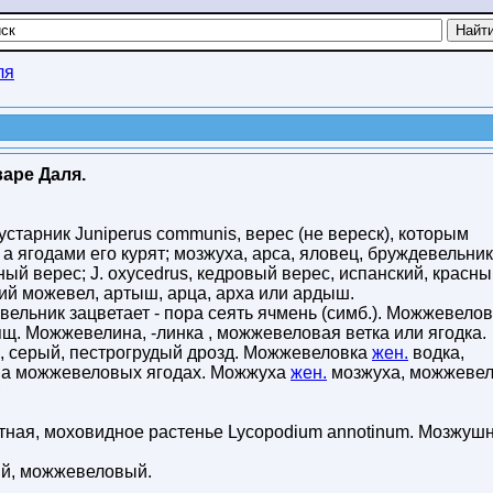
ля
аре Даля.
старник Juniperus communis, верес (не вереск), которым
а ягодами его курят; мозжуха, арса, яловец, бруждевельник
нный верес; J. oxycedrus, кедровый верес, испанский, красн
цкий можевел, артыш, арца, арха или ардыш.
вельник зацветает - пора сеять ячмень (симб.). Можжевело
ящ. Можжевелина, -линка , можжевеловая ветка или ягодка.
 серый, пестрогрудый дрозд. Можжевеловка
жен.
водка,
на можжевеловых ягодах. Можжуха
жен.
мозжуха, можжевел
;
лотная, моховидное растенье Lycopodium annotinum. Мозжуш
ый, можжевеловый.