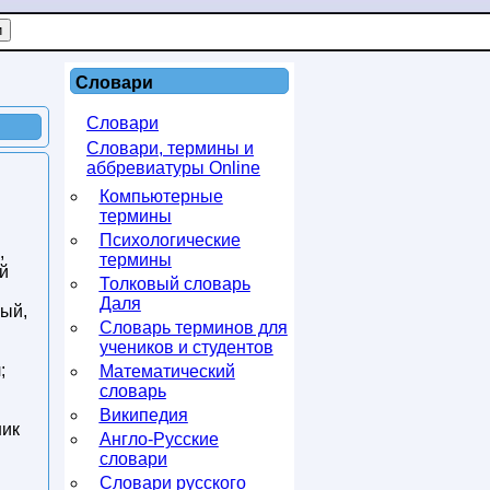
Словари
Словари
Словари, термины и
аббревиатуры Online
Компьютерные
термины
Психологические
,
термины
ый
Толковый словарь
Даля
вый,
Словарь терминов для
учеников и студентов
;
Математический
словарь
Википедия
ник
Англо-Русские
словари
Словари русского