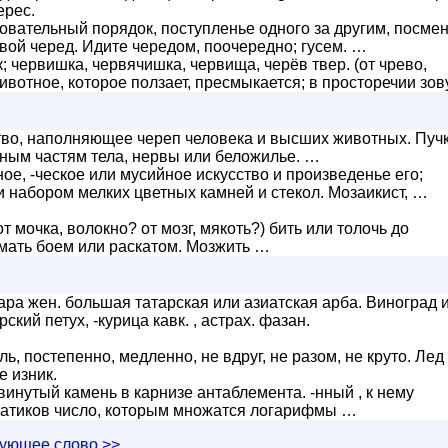
ерес.
овательный порядок, поступленье одного за другим, посмен
свой черед. Идите чередом, поочередно; гусем. …
; червишка, червячишка, червища, черёв твер. (от чрево,
животное, которое ползает, пресмыкается; в просторечии зо
во, наполняющее череп человека и высших животных. Пуч
азным частям тела, нервы или беложилье. …
е, -ческое или мусийное искусство и произведенье его;
 набором мелких цветных камней и стекол. Мозаикист, …
т мочка, волокно? от мозг, мякоть?) бить или толочь до
мать боем или раскатом. Мозжить …
а жен. большая татарская или азиатская арба. Виноград 
кий петух, -курица кавк. , астрах. фазан.
ль, постепенно, медленно, не вдруг, не разом, не круто. Лед
 изник.
инутый камень в карнизе антаблемента. -нный , к нему
матиков число, которым множатся логарифмы …
ующее слово >>