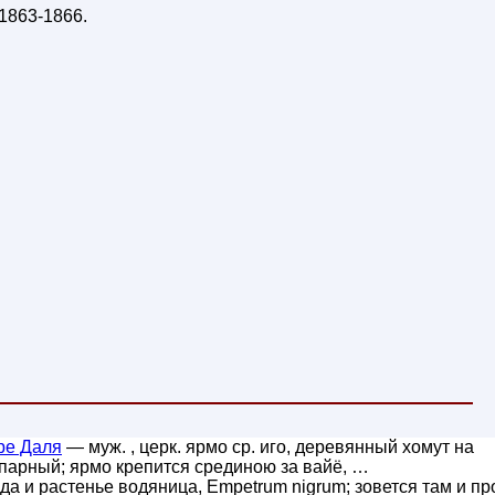
1863-1866
.
ре Даля
— муж. , церк. ярмо ср. иго, деревянный хомут на
, парный; ярмо крепится срединою за вайё, …
года и растенье водяница, Empetrum nigrum; зовется там и пр