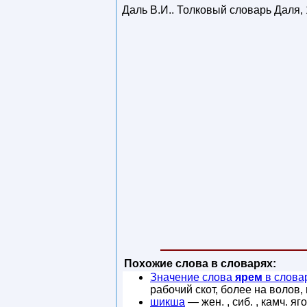
Даль В.И.
.
Толковый словарь Даля
,
Похожие слова в словарях:
Значение слова
ярем
в слова
рабочий скот, более на волов
шикша
— жен. , сиб. , камч. я