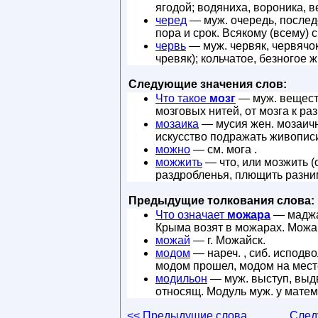
ягодой; водяниха, вороника, в
черед
— муж. очередь, послед
пора и срок. Всякому (всему) 
червь
— муж. червяк, червячок
чревяк); кольчатое, безногое 
Следующие значения слов:
Что такое
мозг
— муж. вещест
мозговых нитей, от мозга к р
мозаика
— мусия жен. мозаично
искусство подражать живописи
можно
— см. мога .
можжить
— что, или мозжить (о
раздробленья, плющить разни
Предыдущие толкования слова:
Что означает
можара
— маджар
Крыма возят в можарах. Можарс
можай
— г. Можайск.
модом
— нареч. , сиб. исподво
модом прошел, модом на месте
модильон
— муж. выступ, выдв
относящ. Модуль муж. у мате
<< Предыдущие слова
След