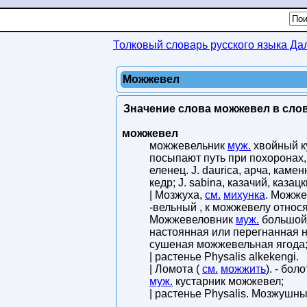
Толковый словарь русского языка Да
Можжевел
Значение слова можжевел в слов
можжевел
можжевельник
муж.
хвойный ку
посыпают путь при похоронах, 
еленец. J. daurica, арча, каме
кедр; J. sabina, казачий, каза
| Мозжуха,
см.
михунка
. Можже
-вельный , к можжевелу относ
Можжевеловник
муж.
большой,
настоянная или перегнанная 
сушеная можжевельная ягода
| растенье Physalis alkekengi.
| Ломота (
см.
можжить
). - бо
муж.
кустарник можжевел;
| растенье Physalis. Мозжушн