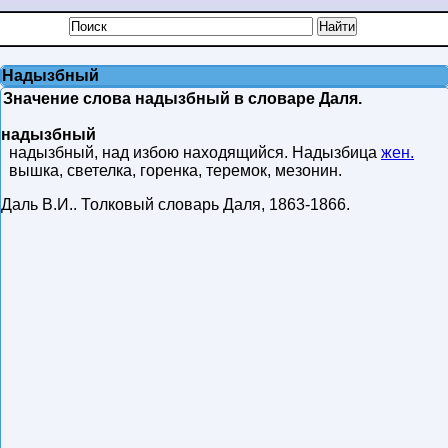
Надызбный
Значение слова надызбный в словаре Даля.
надызбный
надызбный, над избою находящийся. Надызбица
жен.
вышка, светелка, горенка, теремок, мезонин.
Даль В.И.
.
Толковый словарь Даля
,
1863-1866
.