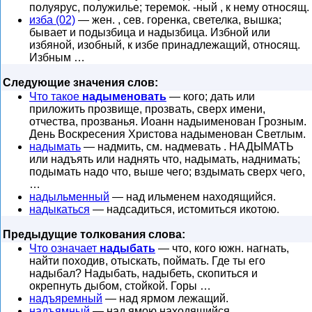
полуярус, полужилье; теремок. -ный , к нему относящ.
изба (02)
— жен. , сев. горенка, светелка, вышка;
бывает и подызбица и надызбица. Избной или
избяной, изобный, к избе принадлежащий, относящ.
Избным …
Следующие значения слов:
Что такое
надыменовать
— кого; дать или
приложить прозвище, прозвать, сверх имени,
отчества, прозванья. Иоанн надыименован Грозным.
День Воскресения Христова надыменован Светлым.
надымать
— надмить, см. надмевать . НАДЫМАТЬ
или надъять или наднять что, надымать, наднимать;
подымать надо что, выше чего; вздымать сверх чего,
…
надыльменный
— над ильменем находящийся.
надыкаться
— надсадиться, истомиться икотою.
Предыдущие толкования слова:
Что означает
надыбать
— что, кого южн. нагнать,
найти походив, отыскать, поймать. Где ты его
надыбал? Надыбать, надыбеть, скопиться и
окрепнуть дыбом, стойкой. Горы …
надъяремный
— над ярмом лежащий.
надъямный
— над ямою находящийся.