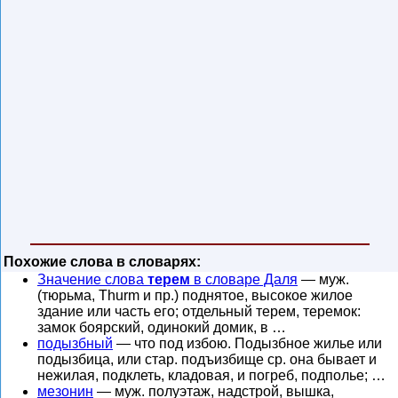
Похожие слова в словарях:
Значение слова
терем
в словаре Даля
— муж.
(тюрьма, Thurm и пр.) поднятое, высокое жилое
здание или часть его; отдельный терем, теремок:
замок боярский, одинокий домик, в …
подызбный
— что под избою. Подызбное жилье или
подызбица, или стар. подъизбище ср. она бывает и
нежилая, подклеть, кладовая, и погреб, подполье; …
мезонин
— муж. полуэтаж, надстрой, вышка,