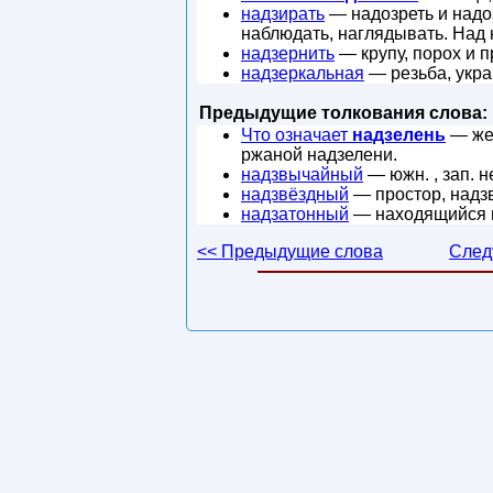
надзирать
— надозреть и надоз
наблюдать, наглядывать. Над 
надзернить
— крупу, порох и п
надзеркальная
— резьба, укра
Предыдущие толкования слова:
Что означает
надзелень
— жен
ржаной надзелени.
надзвычайный
— южн. , зап. 
надзвёздный
— простор, надзв
надзатонный
— находящийся н
<< Предыдущие слова
След