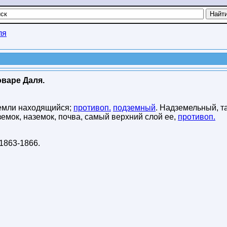
ля
варе Даля.
земли находящийся;
противоп.
подземный
. Надземельный, т
мок, наземок, почва, самый верхний слой ее,
противоп.
1863-1866
.