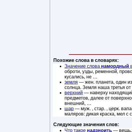
Похожие слова в словарях:
Значение слова
намордный
в
оброти, узды, ременной, пров
кусались, не …
земля
— жен. планета, один и
солнца. Земля наша третья от
верхний
— наверху находящийс
предметов, далее от поверхно
внешний, …
шар
— муж. , стар. , церк. ва
маляров: дикая краска, мел с 
Следующие значения слов:
Что такое
надзноить
— вещь, п