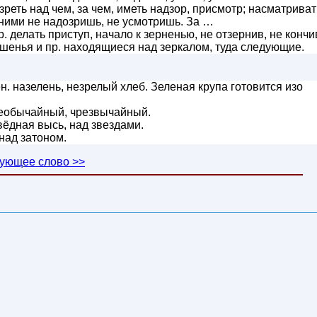
реть над чем, за чем, иметь надзор, присмотр; насматриват
ними не надозришь, не усмотришь. За …
р. делать приступ, начало к зерненью, не отзернив, не кончи
шенья и пр. находящиеся над зеркалом, туда следующие.
. назелень, незрелый хлеб. Зеленая крупа готовится изо
необычайный, чрезвычайный.
ёдная высь, над звездами.
ад затоном.
ующее слово >>