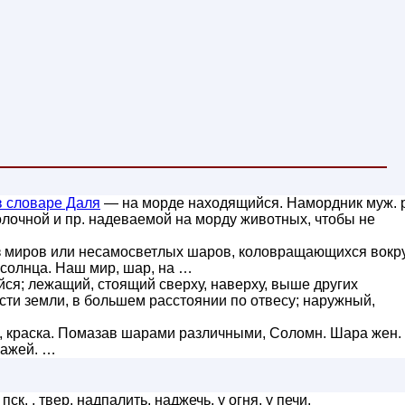
 словаре Даля
— на морде находящийся. Намордник муж. 
олочной и пр. надеваемой на морду животных, чтобы не
з миров или несамосветлых шаров, коловращающихся вокр
 солнца. Наш мир, шар, на …
я; лежащий, стоящий сверху, наверху, выше других
сти земли, в большем расстоянии по отвесу; наружный,
па, краска. Помазав шарами различными, Соломн. Шара жен.
сажей. …
ск. , твер. надпалить, наджечь, у огня, у печи.