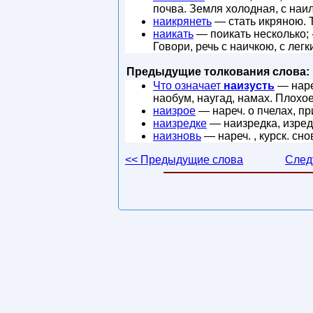
почва. Земля холодная, с наи
наикрянеть
— стать икряною. 
наикать
— поикать несколько; -
Говори, речь с наичкою, с лег
Предыдущие толкования слова:
Что означает
наизусть
— нареч
наобум, наугад, намах. Плохое
наизрое
— нареч. о пчелах, пр
наизредке
— наизредка, изредк
наизновь
— нареч. , курск. сн
<< Предыдущие слова
След