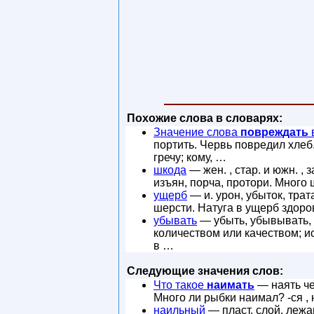
Похожие слова в словарях:
Значение слова
повреждать
портить. Червь повредил хлеб
гречу; кому, …
шкода
— жен. , стар. и южн. , 
изъян, порча, протори. Много
ущерб
— и. урон, убыток, тра
шерсти. Натуга в ущерб здор
убывать
— убыть, убывывать, 
количеством или качеством; и
в …
Следующие значения слов:
Что такое
наимать
— наять чег
Много ли рыбки наимал? -ся , 
наильный
— пласт, слой, лежа