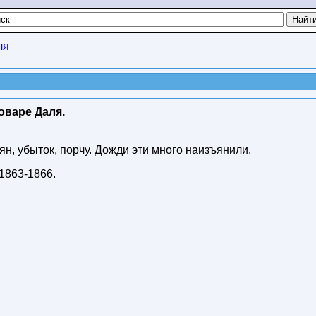
ля
оваре Даля.
н, убыток, порчу. Дожди эти много наизъянили.
1863-1866
.