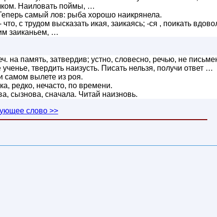
лком. Наиловать поймы, …
Теперь самый лов: рыба хорошо наикрянела.
 что, с трудом высказать икая, заикаясь; -ся , поикать вдово
ким заиканьем, …
. на память, затвердив; устно, словесно, речью, не письме
 ученье, твердить наизусть. Писать нельзя, получи ответ …
и самом вылете из роя.
а, редко, нечасто, по времени.
ова, сызнова, сначала. Читай наизновь.
ующее слово >>