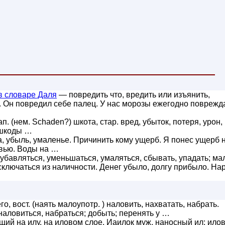
в словаре Даля
— повредить что, вредить или изъянить,
. Он повредил себе палец. У нас морозы ежегодно поврежд
зап. (нем. Schaden?) шкота, стар. вред, убыток, потеря, урон,
 шкоды …
та, убыль, умаленье. Причинить кому ущерб. Я понес ущерб 
овью. Воды на …
убавляться, уменьшаться, умаляться, сбывать, упадать; ма
сключаться из наличности. Денег убыло, долгу прибыло. На
о, вост. (наять малоупотр. ) наловить, нахватать, набрать.
наловиться, набраться; добыть; перенять у …
щий на илу, на иловом слое. Иаилок муж. наносный ил; ило