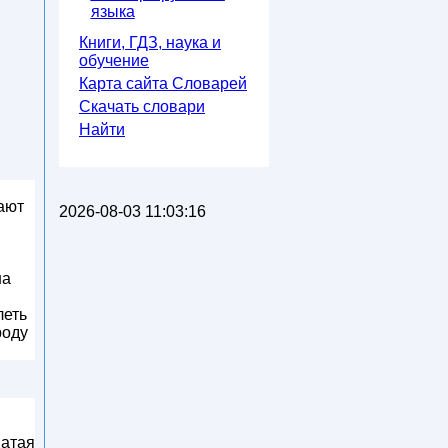
языка
Книги, ГДЗ, наука и
обучение
Карта сайта Словарей
Скачать словари
Найти
ают
2026-08-03 11:03:16
на
леть
роду
ватая