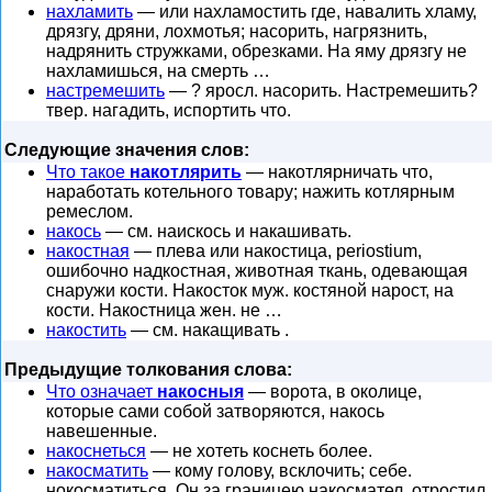
нахламить
— или нахламостить где, навалить хламу,
дрязгу, дряни, лохмотья; насорить, нагрязнить,
надрянить стружками, обрезками. На яму дрязгу не
нахламишься, на смерть …
настремешить
— ? яросл. насорить. Настремешить?
твер. нагадить, испортить что.
Следующие значения слов:
Что такое
накотлярить
— накотлярничать что,
наработать котельного товару; нажить котлярным
ремеслом.
накось
— см. наискось и накашивать.
накостная
— плева или накостица, periostium,
ошибочно надкостная, животная ткань, одевающая
снаружи кости. Накосток муж. костяной нарост, на
кости. Накостница жен. не …
накостить
— см. накащивать .
Предыдущие толкования слова:
Что означает
накосныя
— ворота, в околице,
которые сами собой затворяются, накось
навешенные.
накоснеться
— не хотеть коснеть более.
накосматить
— кому голову, всклочить; себе.
нокосматиться. Он за границею накосмател, отростил