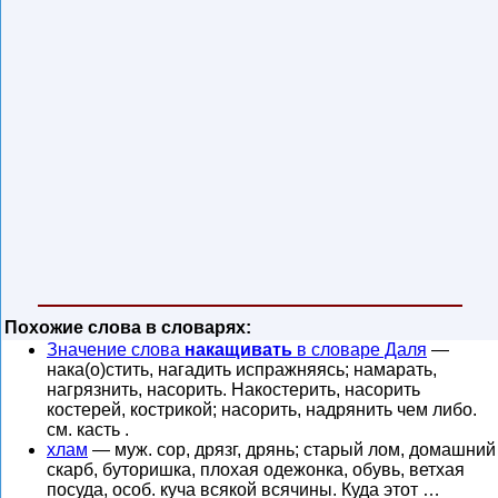
Похожие слова в словарях:
Значение слова
накащивать
в словаре Даля
—
нака(о)стить, нагадить испражняясь; намарать,
нагрязнить, насорить. Накостерить, насорить
костерей, кострикой; насорить, надрянить чем либо.
см. касть .
хлам
— муж. сор, дрязг, дрянь; старый лом, домашний
скарб, буторишка, плохая одежонка, обувь, ветхая
посуда, особ. куча всякой всячины. Куда этот …