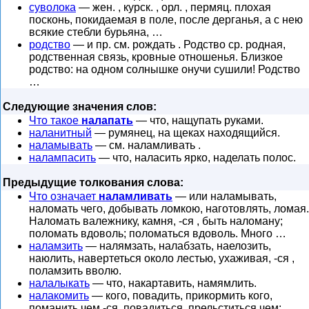
суволока
— жен. , курск. , орл. , пермяц. плохая
посконь, покидаемая в поле, после дерганья, а с нею
всякие стебли бурьяна, …
родство
— и пр. см. рождать . Родство ср. родная,
родственная связь, кровные отношенья. Близкое
родство: на одном солнышке онучи сушили! Родство
…
Следующие значения слов:
Что такое
налапать
— что, нащупать руками.
наланитный
— румянец, на щеках находящийся.
наламывать
— см. наламливать .
налампасить
— что, наласить ярко, наделать полос.
Предыдущие толкования слова:
Что означает
наламливать
— или наламывать,
наломать чего, добывать ломкою, наготовлять, ломая.
Наломать валежнику, камня, -ся , быть наломану;
поломать вдоволь; поломаться вдоволь. Много …
наламзить
— налямзать, налабзать, наелозить,
наюлить, навертеться около лестью, ухаживая, -ся ,
поламзить вволю.
налалыкать
— что, накартавить, намямлить.
налакомить
— кого, повадить, прикормить кого,
поманить чем.-ся, повадиться, прельститься чем;