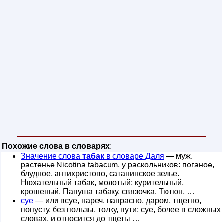
Похожие слова в словарях:
Значение слова
табак
в словаре Даля
— муж.
растенье Nicotina tabacum, у раскольников: поганое,
блудное, антихристово, сатанинское зелье.
Нюхательный табак, молотый; курительный,
крошеный. Папуша табаку, связочка. Тютюн, …
суе
— или всуе, нареч. напрасно, даром, тщетно,
попусту, без пользы, толку, пути; суе, более в сложных
словах, и относится до тщеты …