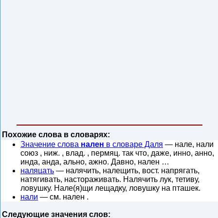
Похожие слова в словарях:
Значение слова
нален
в словаре Даля
— нале, нали
союз , ниж. , влад. , пермяц. так что, даже, инно, анно,
инда, анда, ально, ажно. Давно, нален …
наляцать
— налячить, налещить, вост. напрягать,
натягивать, настораживать. Налячить лук, тетиву,
ловушку. Нале(я)щи лещадку, ловушку на пташек.
нали
— см. нален .
Следующие значения слов: