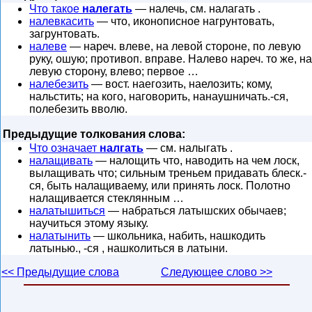
Что такое
налегать
— налечь, см. налагать .
налевкасить
— что, иконописное нагрунтовать,
загрунтовать.
налеве
— нареч. влеве, на левой стороне, по левую
руку, ошую; противоп. вправе. Налево нареч. то же, на
левую сторону, влево; первое …
налебезить
— вост. наегозить, наелозить; кому,
нальстить; на кого, наговорить, нанаушничать.-ся,
полебезить вволю.
Предыдущие толкования слова:
Что означает
налгать
— см. налыгать .
налащивать
— налощить что, наводить на чем лоск,
вылащивать что; сильным треньем придавать блеск.-
ся, быть налащиваему, или принять лоск. Полотно
налащивается стеклянным …
налатышиться
— набраться латышских обычаев;
научиться этому языку.
налатынить
— школьника, набить, нашкодить
латынью., -ся , нашколиться в латыни.
<< Предыдущие слова
Следующее слово >>