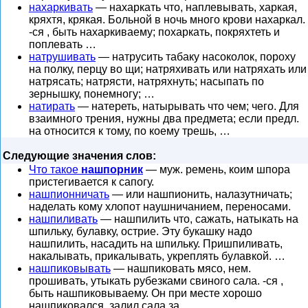
нахаркивать
— нахаркать что, наплевывать, харкая,
кряхтя, крякая. Больной в ночь много крови нахаркал.
-ся , быть нахаркиваему; похаркать, покряхтеть и
поплевать …
натрушивать
— натрусить табаку насоколок, пороху
на полку, перцу во щи; натряхивать или натряхать или
натрясать; натрясти, натряхнуть; насыпать по
зернышку, понемногу; …
натирать
— натереть, натырывать что чем; чего. Для
взаимного трения, нужны два предмета; если предл.
на относится к тому, по коему трешь, …
Следующие значения слов:
Что такое
нашпорник
— муж. ремень, коим шпора
пристегивается к сапогу.
нашпионничать
— или нашпионить, налазутничать;
наделать кому хлопот наушничанием, переносами.
нашпиливать
— нашпилить что, сажать, натыкать на
шпильку, булавку, острие. Эту букашку надо
нашпилить, насадить на шпильку. Пришпиливать,
накалывать, прикалывать, укреплять булавкой. …
нашпиковывать
— нашпиковать мясо, нем.
прошивать, утыкать рубезками свиного сала. -ся ,
быть нашпиковываему. Он при месте хорошо
нашпиковался, залил сала за …