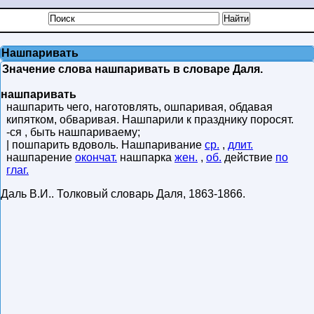
Нашпаривать
Значение слова нашпаривать в словаре Даля.
нашпаривать
нашпарить чего, наготовлять, ошпаривая, обдавая
кипятком, обваривая. Нашпарили к празднику поросят.
-ся , быть нашпариваему;
| пошпарить вдоволь. Нашпаривание
ср.
,
длит.
нашпарение
окончат.
нашпарка
жен.
,
об.
действие
по
глаг.
Даль В.И.
.
Толковый словарь Даля
,
1863-1866
.