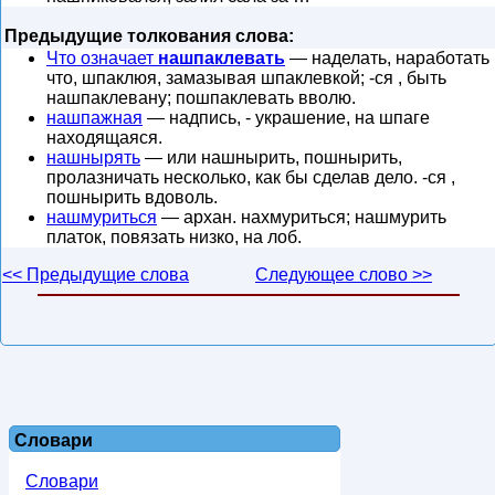
Предыдущие толкования слова:
Что означает
нашпаклевать
— наделать, наработать
что, шпаклюя, замазывая шпаклевкой; -ся , быть
нашпаклевану; пошпаклевать вволю.
нашпажная
— надпись, - украшение, на шпаге
находящаяся.
нашнырять
— или нашнырить, пошнырить,
пролазничать несколько, как бы сделав дело. -ся ,
пошнырить вдоволь.
нашмуриться
— архан. нахмуриться; нашмурить
платок, повязать низко, на лоб.
<< Предыдущие слова
Следующее слово >>
Словари
Словари