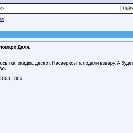
ля
ловаре Даля.
осытка, заедка, десерт. Насверхсыта подали взвару. А будет
во.
1863-1866
.