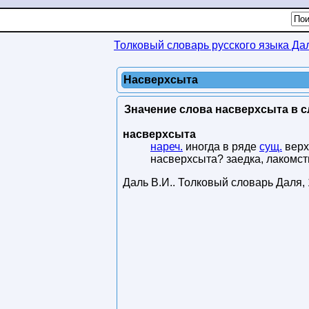
Толковый словарь русского языка Да
Насверхсыта
Значение слова насверхсыта в с
насверхсыта
нареч.
иногда в ряде
сущ.
верх
насверхсыта? заедка, лакомст
Даль В.И.
.
Толковый словарь Даля
,