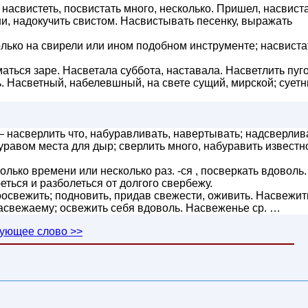
насвистеть, посвистать много, несколько. Пришел, насвист
ши, надокучить свистом. Насвистывать песенку, выражать
лько на свирели или ином подобном инструменте; насвиста
аться заре. Насветала суббота, наставала. Насветлить пуго
. Насветный, набелевшный, на свете сущий, мирской; суетн
 насверлить что, набуравливать, навертывать; надсверлив
буравом места для дыр; сверлить много, набуравить известн
лько времени или несколько раз. -ся , посверкать вдоволь.
еться и разболеться от долгого свербежу.
оосвежить; подновить, придав свежести, оживить. Насвежит
 насвежаему; освежить себя вдоволь. Насвеженье ср. …
ующее слово >>