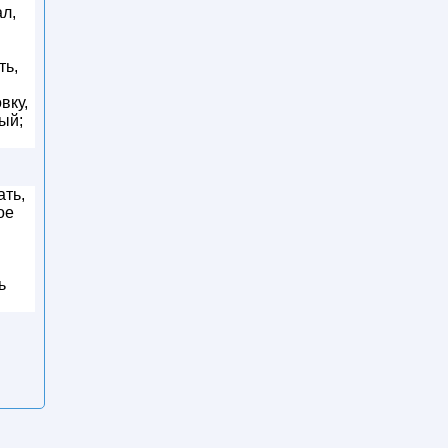
ал,
ть,
вку,
ый;
ать,
ое
ь