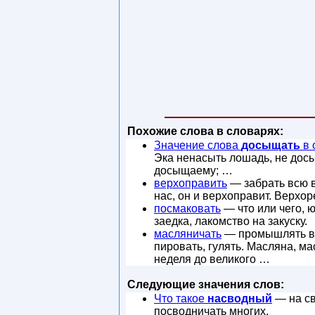
Похожие слова в словарях:
Значение слова
досыщать
в 
Эка ненасыть лошадь, не досы
досыщаему; …
верхоправить
— забрать всю в
нас, он и верхоправит. Верхо
посмаковать
— что или чего, юж
заедка, лакомство на закуску.
масляничать
— промышлять вы
пировать, гулять. Масляна, м
неделя до великого …
Следующие значения слов:
Что такое
насводный
— на св
посводничать многих.