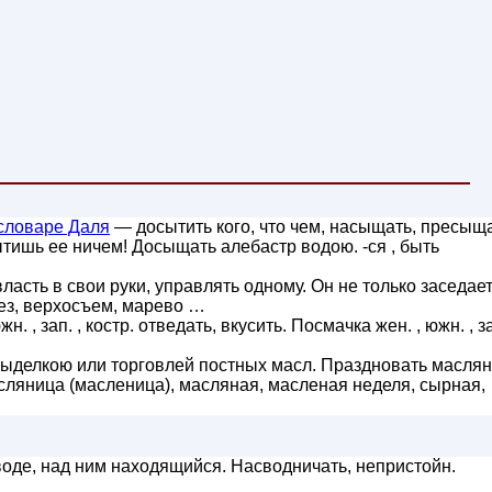
словаре Даля
— досытить кого, что чем, насыщать, пресыща
тишь ее ничем! Досыщать алебастр водою. -ся , быть
ласть в свои руки, управлять одному. Он не только заседает
рез, верхосъем, марево …
н. , зап. , костр. отведать, вкусить. Посмачка жен. , южн. , з
делкою или торговлей постных масл. Праздновать маслян
асляница (масленица), масляная, масленая неделя, сырная,
оде, над ним находящийся. Насводничать, непристойн.