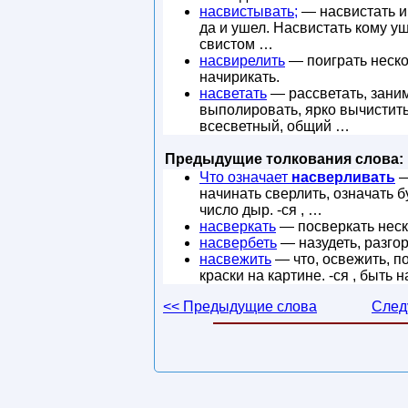
насвистывать;
— насвистать и 
да и ушел. Насвистать кому у
свистом …
насвирелить
— поиграть неско
начирикать.
насветать
— рассветать, заним
выполировать, ярко вычистить
всесветный, общий …
Предыдущие толкования слова:
Что означает
насверливать
—
начинать сверлить, означать 
число дыр. -ся , …
насверкать
— посверкать неско
насвербеть
— назудеть, разгор
насвежить
— что, освежить, п
краски на картине. -ся , быть
<< Предыдущие слова
След