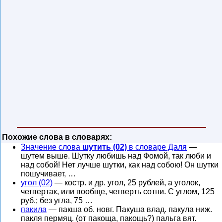
Похожие слова в словарях:
Значение слова
шутить (02)
в словаре Даля
—
шутем выше. Шутку любишь над Фомой, так люби и
над собой! Нет лучше шутки, как над собою! Он шутки
пошучивает, …
угол (02)
— костр. и др. угол, 25 рублей, а уголок,
четвертак, или вообще, четверть сотни. С углом, 125
руб.; без угла, 75 …
пакила
— пакша об. новг. Пакуша влад. пакула ниж.
пакля пермяц. (от пакоща, пакощь?) пальга вят.