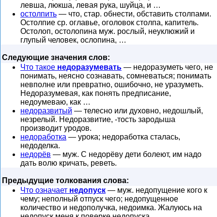
левша, люкша, левая рука, шуйца, и …
остолпить
— что, стар. обнести, обставить столпами.
Остолпие ср. оглавье, оголовок столпа, капитель.
Остолоп, остолопина муж. рослый, неуклюжий и
глупый человек, ослопина, …
Следующие значения слов:
Что такое
недоразумевать
— недоразуметь чего, не
понимать, неясно сознавать, сомневаться; понимать
невполне или превратно, ошибочно, не уразуметь.
Недоразумевая, как понять предписание,
недоумеваю, как …
недоразвитый
— телесно или духовно, недошлый,
незрелый. Недоразвитие, -тость зародыша
производит уродов.
недоработка
— урока; недоработка сталась,
недоделка.
недорёв
— муж. С недорёву дети болеют, им надо
дать волю кричать, реветь.
Предыдущие толкования слова:
Что означает
недопуск
— муж. недопущение кого к
чему; неполный отпуск чего; недопущенное
количество и недополучка, недоимка. Жалуюсь на
недопуск меня к поверке недопуска …