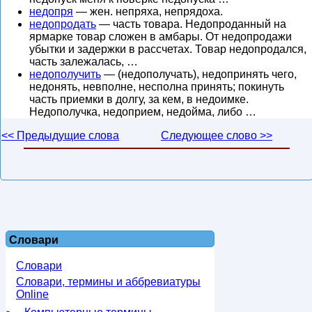
недопря
— жен. непряха, непрядоха.
недопродать
— часть товара. Недопроданный на
ярмарке товар сложен в амбары. От недопродажи
убытки и задержки в рассчетах. Товар недопродался,
часть залежалась, …
недополучить
— (недополучать), недопринять чего,
недонять, невполне, несполна принять; покинуть
часть приемки в долгу, за кем, в недоимке.
Недополучка, недоприем, недойма, либо …
<< Предыдущие слова
Следующее слово >>
Словари
Словари
Словари, термины и аббревиатуры
Online