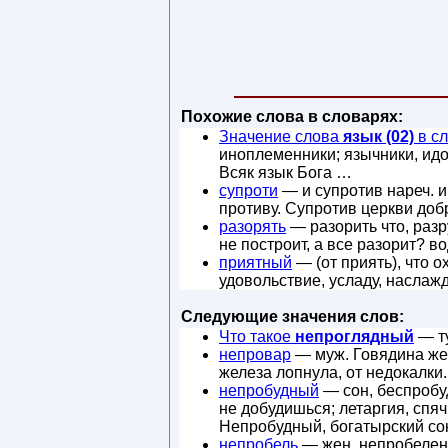
Похожие слова в словарях:
Значение слова
язык (02)
в с
иноплеменники; язычники, идо
Всяк язык Бога …
супроти
— и супротив нареч. и 
противу. Супротив церкви до
разорять
— разорить что, разр
не построит, а все разорит? в
приятный
— (от приять), что 
удовольствие, усладу, наслажд
Следующие значения слов:
Что такое
непроглядный
— ту
непровар
— муж. Говядина жес
железа лопнула, от недокалки
непробудный
— сон, беспробу
не добудишься; летаргия, спя
Непробудный, богатырский со
непробель
— жен. непробеленн