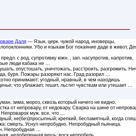
ловаре Даля
— Язык, церк. чужой народ, иноверцы,
лопоклонники. Убо и языкам Бог покаяние даде в живот, Де
предл. с род. супротивку южн. , зап. насупротив, напротив,
брые люди кабака не …
ушать, опустошать, уничтожать, расстроить, разгромить. Ни
ода, буря. Пожары разоряют нас. Град разорил …
охотно принимают; угодный, нравный, в чем находишь
енье; что ублажает, тешит, льстит чувствам или утешает …
ман, зима, мороз, сквозь который ничего не видно.
тка от непровару, от недовару. Сварка на шине от непрова
. Непроварок муж. все, что …
дный, не(без)просыпный; крепкий, беспамятный, когда спя
чка; смерть. Уснул непробудно. Непробудный пьяница.
н. Непробудная …
ая, недобеленная вещь; воск непробель.