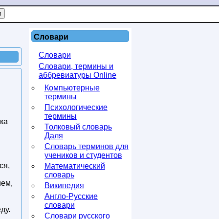
Словари
Словари
Словари, термины и
аббревиатуры Online
Компьютерные
термины
Психологические
термины
шка
Толковый словарь
Даля
Словарь терминов для
учеников и студентов
ся,
Математический
словарь
ием,
Википедия
Англо-Русские
словари
ду.
Словари русского