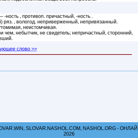
 -ность , противоп. причастный, -ность .
 ряз. , вологод. неприверженный, непривязанный.
томимая, неистомчивая.
 чем, небытчик, не свидетель; непричастный, сторонний,
авший.
ующее слово >>
OVAR.WIN, SLOVAR.NASHOL.COM, NASHOL.ORG - ОНЛАЙН
2026