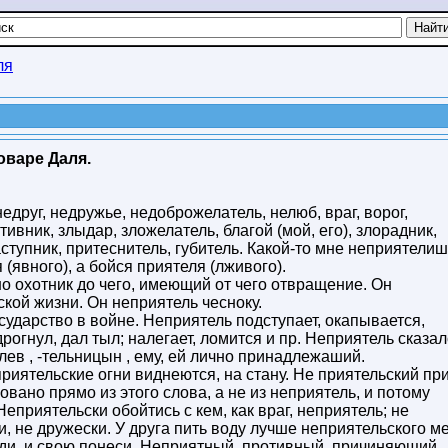
ля
оваре Даля.
недруг, недружье, недоброжелатель, нелюб, враг, ворог,
ивник, злыдар, зложелатель, благой (мой, его), злорадник,
наступник, притеснитель, губитель. Какой-то мне неприятели
(явного), а бойся приятеля (лживого).
 но охотник до чего, имеющий от чего отвращение. Он
кой жизни. Он неприятель чесноку.
сударство в войне. Неприятель подступает, окапывается,
рогнул, дал тыл; налегает, ломится и пр. Неприятель сказал
лев , -тельницын , ему, ей лично принадлежаший.
иятельские огни виднеются, на стану. Не приятельский пр
овано прямо из этого слова, а не из неприятель, и потому
Неприятельски обойтись с кем, как враг, неприятель; не
и, не дружески. У друга пить воду лучше неприятельского ме
оди, и свою понеси. Неприятный, противный, причиняющий