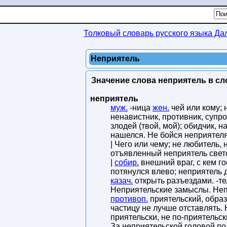
Толковый словарь русского языка Да
Неприятель
Значение слова неприятель в сл
неприятель
муж.
-ница
жен.
чей или кому; 
ненавистник, противник, супрот
злодей (твой, мой); обидчик, 
нашелся. Не бойся неприятеля 
| Чего или чему; не любитель,
отъявленный неприятель светс
|
собир.
внешний враг, с кем го
потянулся влево; неприятель д
казач.
открыть разъездами. -те
Неприятельские замыслы. Непр
противоп.
приятельский, образ
частицу не лучше отставлять. 
приятельски, не по-приятельск
За неприятельской головой п