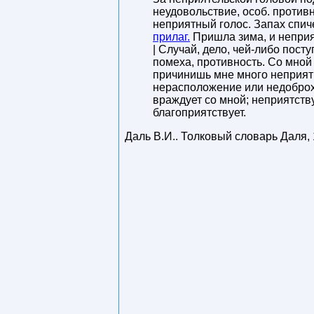
неудовольствие, особ. противн
неприятный голос. Запах спич
прилаг.
Пришла зима, и неприя
| Случай, дело, чей-либо пос
помеха, противность. Со мной 
причинишь мне много неприят
нерасположение или недоброхо
враждует со мной; неприятству
благоприятствует.
Даль В.И.
.
Толковый словарь Даля
,