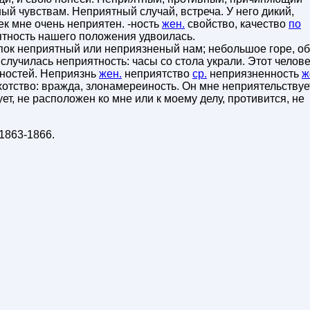
ый чувствам. Неприятный случай, встреча. У него дикий,
ек мне очень неприятен. -ность
жен.
свойство, качество
по
тность нашего положения удвоилась.
тупок неприятный или неприязненый нам; небольшое горе, об
случилась неприятность: часы со стола украли. Этот челов
ностей. Неприязнь
жен.
неприятство
ср.
неприязненность
ж
тство: вражда, злонамереиность. Он мне неприятельствует
ет, не расположен ко мне или к моему делу, противится, не
1863-1866
.