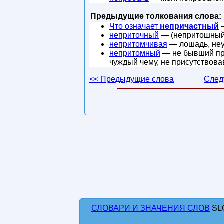
Предыдущие толкования слова:
Что означает
непричастный
—
неприточный
— (непритошный)
непритомчивая
— лошадь, неу
непритомный
— не бывший при
чуждый чему, не присутствов
<< Предыдущие слова
След
СЛОВАРИ И ЗНАЧЕНИЯ СЛОВ
SL